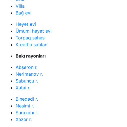
Villa
Bağ evi
Həyət evi
Ümumi həyət evi
Torpaq sahəsi
Kreditlə satılan
Bakı rayonları
Abşeron r.
Nərimanov r.
Sabunçu r.
Xətai r.
Binəqədi r.
Nəsimi r.
Suraxanı r.
Xəzər r.