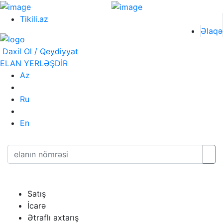
Tikili.az
Əlaqə
Daxil Ol / Qeydiyyat
ELAN YERLƏŞDİR
Az
Ru
En
Satış
İcarə
Ətraflı axtarış