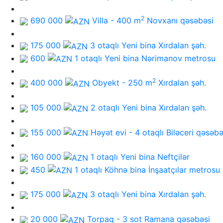
2
690 000
Villa - 400 m
Novxanı qəsəbəsi
175 000
3 otaqlı Yeni bina
Xırdalan şəh.
600
1 otaqlı Yeni bina
Nərimanov metrosu
2
400 000
Obyekt - 250 m
Xırdalan şəh.
105 000
2 otaqlı Yeni bina
Xırdalan şəh.
155 000
Həyət evi - 4 otaqlı
Biləceri qəsəbə
160 000
1 otaqlı Yeni bina
Neftçilər
450
1 otaqlı Köhnə bina
İnşaatçılar metrosu
175 000
3 otaqlı Yeni bina
Xırdalan şəh.
20 000
Torpaq - 3 sot
Ramana qəsəbəsi