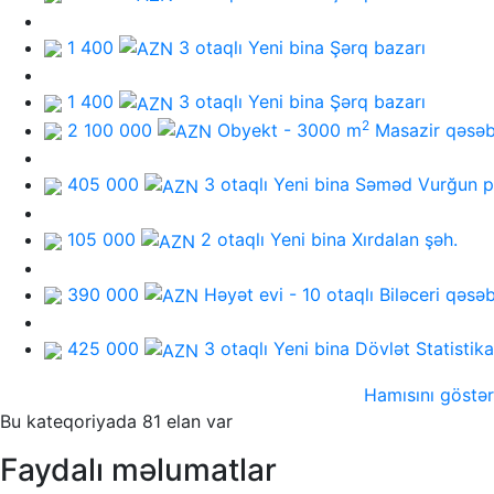
1 400
3 otaqlı Yeni bina
Şərq bazarı
1 400
3 otaqlı Yeni bina
Şərq bazarı
2
2 100 000
Obyekt - 3000 m
Masazir qəsəb
405 000
3 otaqlı Yeni bina
Səməd Vurğun p
105 000
2 otaqlı Yeni bina
Xırdalan şəh.
390 000
Həyət evi - 10 otaqlı
Biləceri qəsə
425 000
3 otaqlı Yeni bina
Dövlət Statistik
Hamısını göstər
Bu kateqoriyada 81 elan var
Faydalı məlumatlar