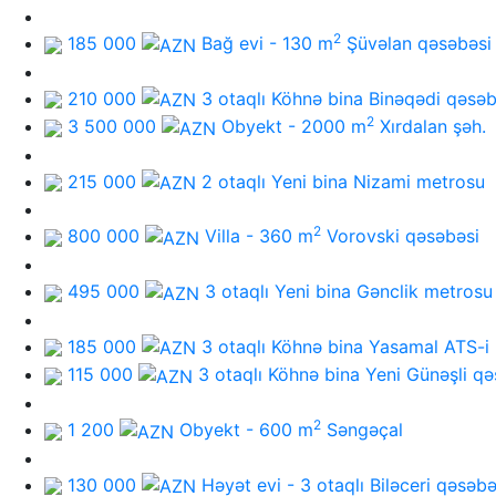
2
185 000
Bağ evi - 130 m
Şüvəlan qəsəbəsi
210 000
3 otaqlı Köhnə bina
Binəqədi qəsəb
2
3 500 000
Obyekt - 2000 m
Xırdalan şəh.
215 000
2 otaqlı Yeni bina
Nizami metrosu
2
800 000
Villa - 360 m
Vorovski qəsəbəsi
495 000
3 otaqlı Yeni bina
Gənclik metrosu
185 000
3 otaqlı Köhnə bina
Yasamal ATS-i
115 000
3 otaqlı Köhnə bina
Yeni Günəşli qə
2
1 200
Obyekt - 600 m
Səngəçal
130 000
Həyət evi - 3 otaqlı
Biləceri qəsəbə