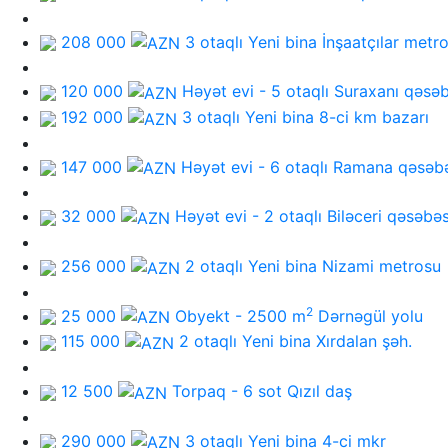
208 000
3 otaqlı Yeni bina
İnşaatçılar metr
120 000
Həyət evi - 5 otaqlı
Suraxanı qəsəb
192 000
3 otaqlı Yeni bina
8-ci km bazarı
147 000
Həyət evi - 6 otaqlı
Ramana qəsəbə
32 000
Həyət evi - 2 otaqlı
Biləceri qəsəbəs
256 000
2 otaqlı Yeni bina
Nizami metrosu
2
25 000
Obyekt - 2500 m
Dərnəgül yolu
115 000
2 otaqlı Yeni bina
Xırdalan şəh.
12 500
Torpaq - 6 sot
Qızıl daş
290 000
3 otaqlı Yeni bina
4-ci mkr