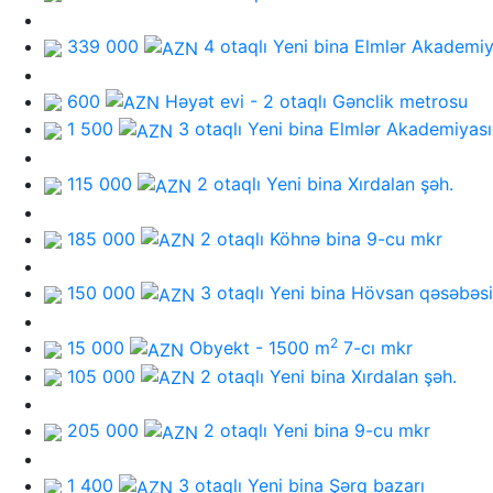
339 000
4 otaqlı Yeni bina
Elmlər Akademiy
600
Həyət evi - 2 otaqlı
Gənclik metrosu
1 500
3 otaqlı Yeni bina
Elmlər Akademiyas
115 000
2 otaqlı Yeni bina
Xırdalan şəh.
185 000
2 otaqlı Köhnə bina
9-cu mkr
150 000
3 otaqlı Yeni bina
Hövsan qəsəbəsi
2
15 000
Obyekt - 1500 m
7-cı mkr
105 000
2 otaqlı Yeni bina
Xırdalan şəh.
205 000
2 otaqlı Yeni bina
9-cu mkr
1 400
3 otaqlı Yeni bina
Şərq bazarı