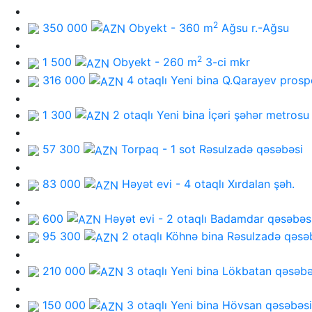
2
350 000
Obyekt - 360 m
Ağsu r.-Ağsu
2
1 500
Obyekt - 260 m
3-ci mkr
316 000
4 otaqlı Yeni bina
Q.Qarayev prosp
1 300
2 otaqlı Yeni bina
İçəri şəhər metrosu
57 300
Torpaq - 1 sot
Rəsulzadə qəsəbəsi
83 000
Həyət evi - 4 otaqlı
Xırdalan şəh.
600
Həyət evi - 2 otaqlı
Badamdar qəsəbəs
95 300
2 otaqlı Köhnə bina
Rəsulzadə qəsə
210 000
3 otaqlı Yeni bina
Lökbatan qəsəbə
150 000
3 otaqlı Yeni bina
Hövsan qəsəbəsi