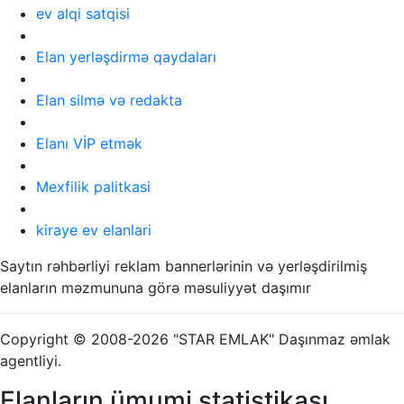
ev alqi satqisi
Elan yerləşdirmə qaydaları
Elan silmə və redakta
Elanı VİP etmək
Mexfilik palitkasi
kiraye ev elanlari
Saytın rəhbərliyi reklam bannerlərinin və yerləşdirilmiş
elanların məzmununa görə məsuliyyət daşımır
Copyright © 2008-2026 "STAR EMLAK" Daşınmaz əmlak
agentliyi.
Elanların ümumi statistikası