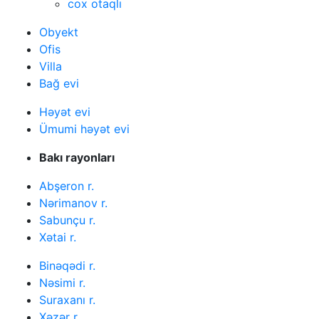
cox otaqlı
Obyekt
Ofis
Villa
Bağ evi
Həyət evi
Ümumi həyət evi
Bakı rayonları
Abşeron r.
Nərimanov r.
Sabunçu r.
Xətai r.
Binəqədi r.
Nəsimi r.
Suraxanı r.
Xəzər r.