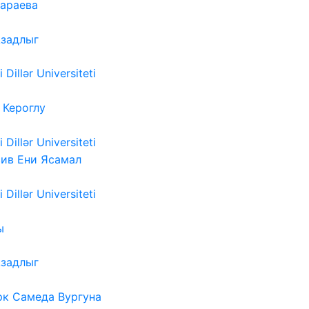
Караева
Азадлыг
i Dillər Universiteti
 Кероглу
i Dillər Universiteti
ив Ени Ясамал
i Dillər Universiteti
ы
Азадлыг
рк Самеда Вургуна