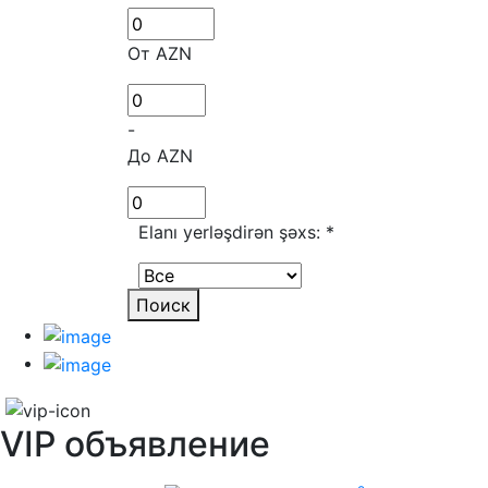
От AZN
-
До AZN
Elanı yerləşdirən şəxs:
*
Поиск
VIP объявление