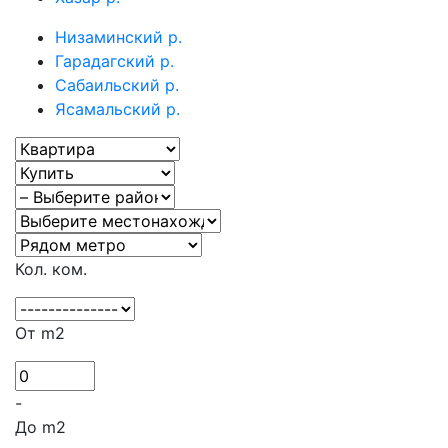
Низаминский р.
Гарадагский р.
Сабаильский р.
Ясамальский р.
Кол. ком.
От m2
-
До m2