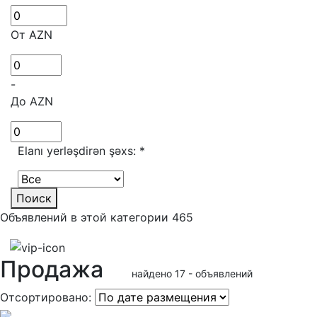
От AZN
-
До AZN
Elanı yerləşdirən şəxs:
*
Поиск
Объявлений в этой категории 465
Продажа
найдено 17 - объявлений
Отсортировано: