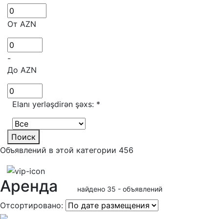
От AZN
-
До AZN
Elanı yerləşdirən şəxs:
*
Поиск
Объявлений в этой категории 456
Аренда
найдено 35 - объявлений
Отсортировано: