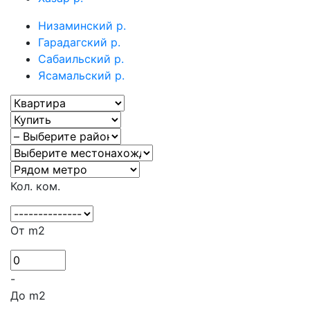
Низаминский р.
Гарадагский р.
Сабаильский р.
Ясамальский р.
Кол. ком.
От m2
-
До m2