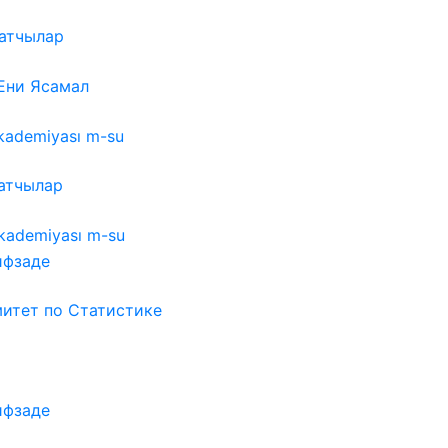
атчылар
Ени Ясамал
kademiyası m-su
атчылар
Akademiyası m-su
ифзаде
митет по Статистике
ифзаде