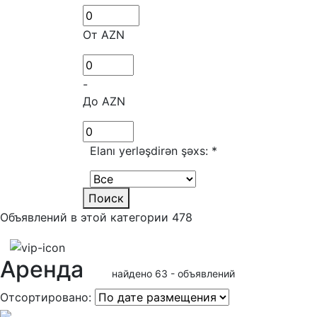
От AZN
-
До AZN
Elanı yerləşdirən şəxs:
*
Поиск
Объявлений в этой категории 478
Аренда
найдено 63 - объявлений
Отсортировано: