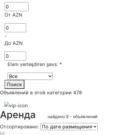
От AZN
-
До AZN
Elanı yerləşdirən şəxs:
*
Поиск
Объявлений в этой категории 478
Аренда
найдено 9 - объявлений
Отсортировано: