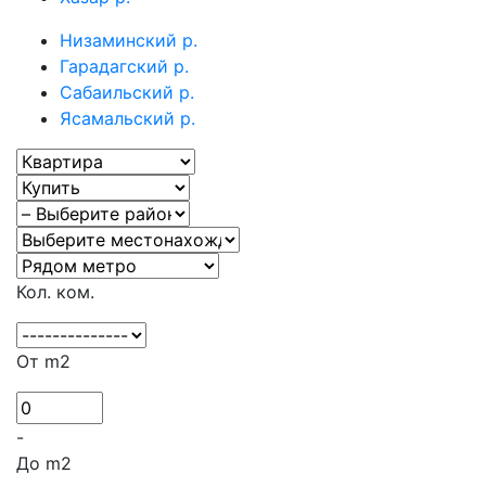
Низаминский р.
Гарадагский р.
Сабаильский р.
Ясамальский р.
Кол. ком.
От m2
-
До m2