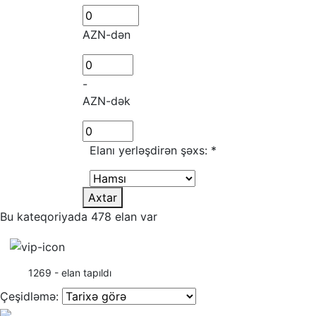
AZN-dən
-
AZN-dək
Elanı yerləşdirən şəxs:
*
Axtar
Bu kateqoriyada 478 elan var
1269 - elan tapıldı
Çeşidləmə: