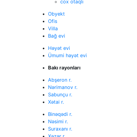
cox otaqlı
Obyekt
Ofis
Villa
Bağ evi
Həyət evi
Ümumi həyət evi
Bakı rayonları
Abşeron r.
Nərimanov r.
Sabunçu r.
Xətai r.
Binəqədi r.
Nəsimi r.
Suraxanı r.
Xəzər r.