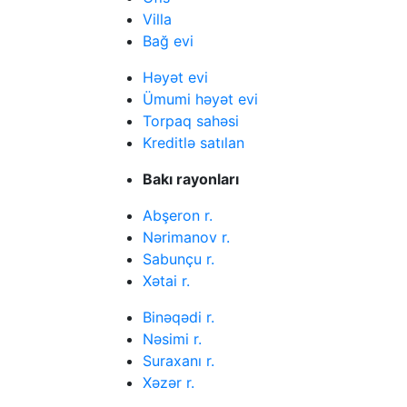
Villa
Bağ evi
Həyət evi
Ümumi həyət evi
Torpaq sahəsi
Kreditlə satılan
Bakı rayonları
Abşeron r.
Nərimanov r.
Sabunçu r.
Xətai r.
Binəqədi r.
Nəsimi r.
Suraxanı r.
Xəzər r.