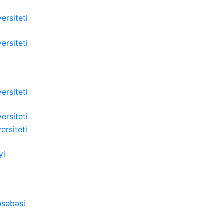
versiteti
versiteti
versiteti
versiteti
versiteti
yi
əsəbəsi