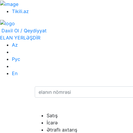
Tikili.az
Daxil Ol / Qeydiyyat
ELAN YERLƏŞDİR
Az
Рус
En
Satış
İcarə
Ətraflı axtarış