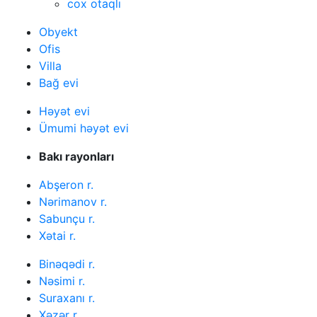
cox otaqlı
Obyekt
Ofis
Villa
Bağ evi
Həyət evi
Ümumi həyət evi
Bakı rayonları
Abşeron r.
Nərimanov r.
Sabunçu r.
Xətai r.
Binəqədi r.
Nəsimi r.
Suraxanı r.
Xəzər r.