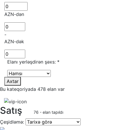
AZN-dən
-
AZN-dək
Elanı yerləşdirən şəxs:
*
Axtar
Bu kateqoriyada 478 elan var
Satış
76 - elan tapıldı
Çeşidləmə: