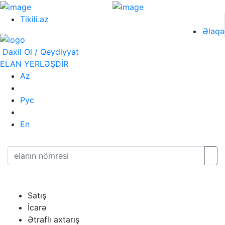
Tikili.az
Əlaqə
Daxil Ol / Qeydiyyat
ELAN YERLƏŞDİR
Az
Рус
En
Satış
İcarə
Ətraflı axtarış