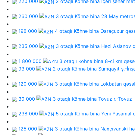
220 000
2 otaqlı Köhnə bina
İçəri şəhər me
260 000
3 otaqlı Köhnə bina
28 May metro
198 000
4 otaqlı Köhnə bina
Qaraçuxur qəs
235 000
3 otaqlı Köhnə bina
Həzi Aslanov 
1 800 000
3 otaqlı Köhnə bina
8-ci km qəsə
93 000
2 otaqlı Köhnə bina
Sumqayıt ş.-İnşa
120 000
3 otaqlı Köhnə bina
Lökbatan qəsə
30 000
3 otaqlı Köhnə bina
Tovuz r.-Tovuz
238 000
5 otaqlı Köhnə bina
Yeni Yasamal 
125 000
3 otaqlı Köhnə bina
Naxçıvanski hə