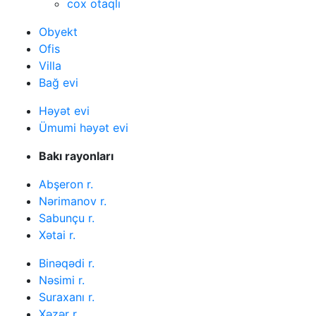
cox otaqlı
Obyekt
Ofis
Villa
Bağ evi
Həyət evi
Ümumi həyət evi
Bakı rayonları
Abşeron r.
Nərimanov r.
Sabunçu r.
Xətai r.
Binəqədi r.
Nəsimi r.
Suraxanı r.
Xəzər r.