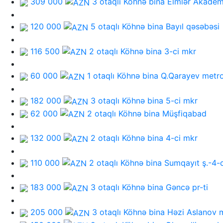
309 000
3 otaqlı Köhnə bina
Elmlər Akadem
120 000
5 otaqlı Köhnə bina
Bayıl qəsəbəsi
116 500
2 otaqlı Köhnə bina
3-ci mkr
60 000
1 otaqlı Köhnə bina
Q.Qarayev metr
182 000
3 otaqlı Köhnə bina
5-ci mkr
62 000
2 otaqlı Köhnə bina
Müşfiqabad
132 000
2 otaqlı Köhnə bina
4-ci mkr
110 000
2 otaqlı Köhnə bina
Sumqayıt ş.-4-c
183 000
3 otaqlı Köhnə bina
Gəncə pr-ti
205 000
3 otaqlı Köhnə bina
Həzi Aslanov 