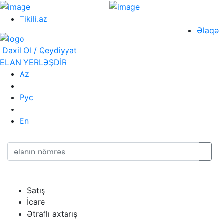
Tikili.az
Əlaqə
Daxil Ol / Qeydiyyat
ELAN YERLƏŞDİR
Az
Рус
En
Satış
İcarə
Ətraflı axtarış