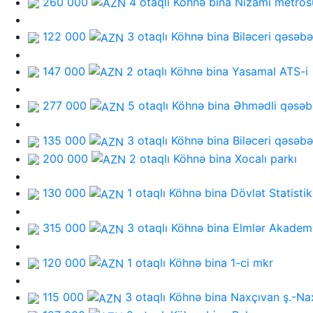
260 000
4 otaqlı Köhnə bina
Nizami metros
122 000
3 otaqlı Köhnə bina
Biləceri qəsəbə
147 000
2 otaqlı Köhnə bina
Yasamal ATS-i
277 000
5 otaqlı Köhnə bina
Əhmədli qəsəb
135 000
3 otaqlı Köhnə bina
Biləceri qəsəbə
200 000
2 otaqlı Köhnə bina
Xocalı parkı
130 000
1 otaqlı Köhnə bina
Dövlət Statisti
315 000
3 otaqlı Köhnə bina
Elmlər Akadem
120 000
1 otaqlı Köhnə bina
1-ci mkr
115 000
3 otaqlı Köhnə bina
Naxçıvan ş.-Na