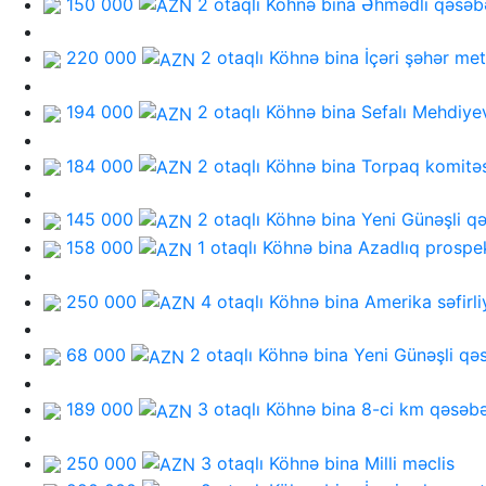
150 000
2 otaqlı Köhnə bina
Əhmədli qəsəb
220 000
2 otaqlı Köhnə bina
İçəri şəhər me
194 000
2 otaqlı Köhnə bina
Sefalı Mehdiye
184 000
2 otaqlı Köhnə bina
Torpaq komitəs
145 000
2 otaqlı Köhnə bina
Yeni Günəşli q
158 000
1 otaqlı Köhnə bina
Azadlıq prospe
250 000
4 otaqlı Köhnə bina
Amerika səfirli
68 000
2 otaqlı Köhnə bina
Yeni Günəşli qə
189 000
3 otaqlı Köhnə bina
8-ci km qəsəbə
250 000
3 otaqlı Köhnə bina
Milli məclis