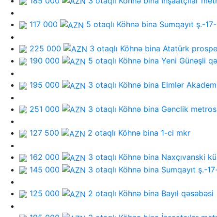
185 000
3 otaqlı Köhnə bina
İnşaatçılar met
117 000
5 otaqlı Köhnə bina
Sumqayıt ş.-17-
225 000
3 otaqlı Köhnə bina
Atatürk prospe
190 000
5 otaqlı Köhnə bina
Yeni Günəşli q
195 000
3 otaqlı Köhnə bina
Elmlər Akadem
251 000
3 otaqlı Köhnə bina
Gənclik metros
127 500
2 otaqlı Köhnə bina
1-ci mkr
162 000
3 otaqlı Köhnə bina
Naxçıvanski kü
145 000
3 otaqlı Köhnə bina
Sumqayıt ş.-17
125 000
2 otaqlı Köhnə bina
Bayıl qəsəbəsi