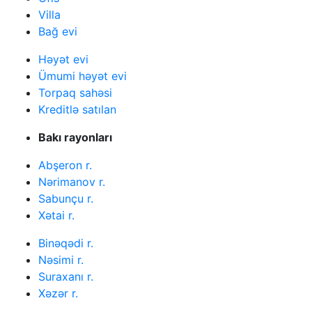
Villa
Bağ evi
Həyət evi
Ümumi həyət evi
Torpaq sahəsi
Kreditlə satılan
Bakı rayonları
Abşeron r.
Nərimanov r.
Sabunçu r.
Xətai r.
Binəqədi r.
Nəsimi r.
Suraxanı r.
Xəzər r.