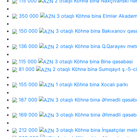
115 000
2 otaqlı Köhnə bina
Naxçıvanski hə
350 000
3 otaqlı Köhnə bina
Elmlər Akadem
150 000
3 otaqlı Köhnə bina
Bakıxanov qəs
136 000
2 otaqlı Köhnə bina
Q.Qarayev met
115 000
3 otaqlı Köhnə bina
Binə qəsəbəsi
81 000
2 otaqlı Köhnə bina
Sumqayıt ş.-5-c
155 000
1 otaqlı Köhnə bina
Xocalı parkı
187 000
3 otaqlı Köhnə bina
Əhmədli qəsəb
169 000
3 otaqlı Köhnə bina
Əhmədli qəsəb
212 000
3 otaqlı Köhnə bina
İnşaatçılar met