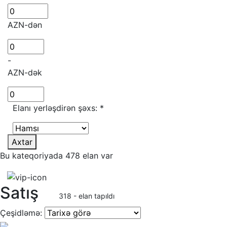
AZN-dən
-
AZN-dək
Elanı yerləşdirən şəxs:
*
Axtar
Bu kateqoriyada 478 elan var
Satış
318 - elan tapıldı
Çeşidləmə: