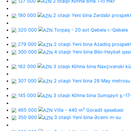
127 500
2 otaqlı Köhnə bina
1-ci mkr
180 000
2 otaqlı Yeni bina
Zərdabi prospekt
320 000
Torpaq - 20 sot
Qəbələ r.-Qəbələ
279 000
2 otaqlı Yeni bina
Azadlıq prospekt
300 000
4 otaqlı Yeni bina
Bibi-Heybət qəs
162 000
3 otaqlı Köhnə bina
Naxçıvanski kü
307 000
2 otaqlı Yeni bina
28 May metrosu
145 000
3 otaqlı Köhnə bina
Sumqayıt ş.-17
2
465 000
Villa - 440 m
Goradil qəsəbəsi
350 000
3 otaqlı Yeni bina
Əcəmi m-su