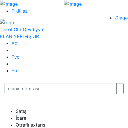
Tikili.az
Əlaqə
Daxil Ol / Qeydiyyat
ELAN YERLƏŞDİR
Az
Рус
En
Satış
İcarə
Ətraflı axtarış