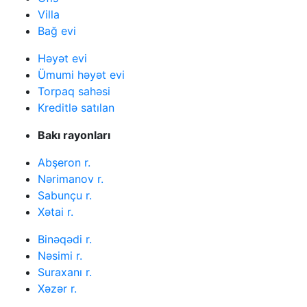
Villa
Bağ evi
Həyət evi
Ümumi həyət evi
Torpaq sahəsi
Kreditlə satılan
Bakı rayonları
Abşeron r.
Nərimanov r.
Sabunçu r.
Xətai r.
Binəqədi r.
Nəsimi r.
Suraxanı r.
Xəzər r.