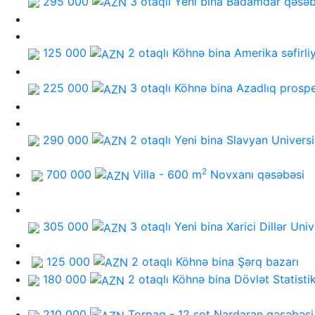
295 000
3 otaqlı Yeni bina
Badamdar qəsəb
125 000
2 otaqlı Köhnə bina
Amerika səfirliy
225 000
3 otaqlı Köhnə bina
Azadlıq prospe
290 000
2 otaqlı Yeni bina
Slavyan Universi
2
700 000
Villa - 600 m
Novxanı qəsəbəsi
305 000
3 otaqlı Yeni bina
Xarici Dillər Univ
125 000
2 otaqlı Köhnə bina
Şərq bazarı
180 000
2 otaqlı Köhnə bina
Dövlət Statisti
210 000
Torpaq - 12 sot
Nardaran qəsəbəsi