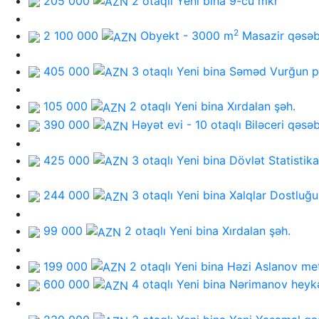
205 000
2 otaqlı Yeni bina
9-cu mkr
2
2 100 000
Obyekt - 3000 m
Masazir qəsəb
405 000
3 otaqlı Yeni bina
Səməd Vurğun p
105 000
2 otaqlı Yeni bina
Xırdalan şəh.
390 000
Həyət evi - 10 otaqlı
Biləceri qəsə
425 000
3 otaqlı Yeni bina
Dövlət Statistik
244 000
3 otaqlı Yeni bina
Xalqlar Dostluğu
99 000
2 otaqlı Yeni bina
Xırdalan şəh.
199 000
2 otaqlı Yeni bina
Həzi Aslanov me
600 000
4 otaqlı Yeni bina
Nərimanov heykə