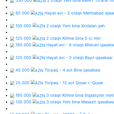
330 000
2 otaqlı Yeni bina
AMAY Ticarət m
65 000
Həyət evi - 3 otaqlı
Mehtiabad qəsə
105 000
2 otaqlı Yeni bina
Xırdalan şəh.
125 000
2 otaqlı Köhnə bina
5-ci mkr
165 000
Həyət evi - 6 otaqlı
Biləceri qəsəbə
125 000
Həyət evi - 3 otaqlı
Bayıl qəsəbəsi
45 000
Torpaq - 4 sot
Binə qəsəbəsi
25 000
Torpaq - 12 sot
Qusar r.-Qusar
185 000
3 otaqlı Köhnə bina
İnşaatçılar met
130 000
3 otaqlı Yeni bina
Masazir qəsəbəs
2