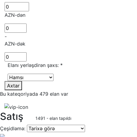
AZN-dən
-
AZN-dək
Elanı yerləşdirən şəxs:
*
Axtar
Bu kateqoriyada 479 elan var
Satış
1491 - elan tapıldı
Çeşidləmə: