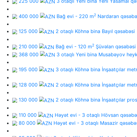
225 000
3 otaqlı Yeni bina
Yeni Yasamal qə
2
400 000
Bağ evi - 220 m
Nardaran qəsəbə
125 000
2 otaqlı Köhnə bina
Bayıl qəsəbəsi
2
210 000
Bağ evi - 120 m
Şüvəlan qəsəbəsi
368 000
3 otaqlı Yeni bina
Musabəyov heyk
195 000
3 otaqlı Köhnə bina
İnşaatçılar met
128 000
2 otaqlı Köhnə bina
İnşaatçılar met
130 000
2 otaqlı Köhnə bina
İnşaatçılar pro
110 000
Həyət evi - 3 otaqlı
Hövsan qəsəbə
80 000
Həyət evi - 3 otaqlı
Masazir qəsəbə