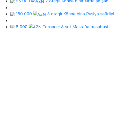
95 000
2 otaqlı Köhnə bina
Xırdalan şəh.
180 000
3 otaqlı Köhnə bina
Rusiya səfirliyi
8 000
Torpaq - 8 sot
Maştağa qəsəbəsi
329 000
3 otaqlı Köhnə bina
8-ci km qəsəb
210 000
Həyət evi - 7 otaqlı
Biləceri qəsəbə
120 000
Həyət evi - 7 otaqlı
Novxanı qəsəb
340 000
3 otaqlı Yeni bina
7-cı mkr
145 000
1 otaqlı Yeni bina
İnşaatçılar metro
145 000
2 otaqlı Köhnə bina
İnşaatçılar met
Zəhmət olmasa gözləyin....