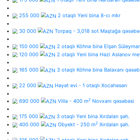
255 000
2 otaqlı Yeni bina
8-cı mkr
30 000
Torpaq - 3,018 sot
Maştağa qəsəbə
150 000
2 otaqlı Köhnə bina
Elşən Süleyma
120 000
2 otaqlı Yeni bina
Həzi Aslanov me
165 000
3 otaqlı Köhnə bina
Balaxanı qəsəb
22 000
Həyət evi - 1 otaqlı
Xocahəsən
2
690 000
Villa - 400 m
Novxanı qəsəbəsi
175 000
3 otaqlı Yeni bina
Xırdalan şəh.
2
400 000
Obyekt - 250 m
Xırdalan şəh.
105 000
2 otaqlı Yeni bina
Xırdalan şəh.