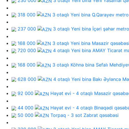
230 000
3 otaqlı Yeni bina
Yeni Yasamal qə
318 000
3 otaqlı Yeni bina
Q.Qarayev metro
237 000
3 otaqlı Yeni bina
İçəri şəhər metr
168 000
3 otaqlı Yeni bina
Masazir qəsəbəs
720 000
4 otaqlı Yeni bina
AMAY Ticarət mə
168 000
3 otaqlı Köhnə bina
Sefalı Mehdiye
628 000
4 otaqlı Yeni bina
Bakı Əyləncə Mə
92 000
Həyət evi - 4 otaqlı
Masazir qəsəbə
44 000
Həyət evi - 4 otaqlı
Binəqədi qəsəbə
50 000
Torpaq - 3 sot
Zabrat qəsəbəsi