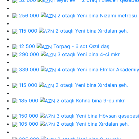
32 000
Həyət evi - 2 otaqlı
Biləceri qəsəbəs
256 000
2 otaqlı Yeni bina
Nizami metrosu
115 000
2 otaqlı Yeni bina
Xırdalan şəh.
12 500
Torpaq - 6 sot
Qızıl daş
290 000
3 otaqlı Yeni bina
4-ci mkr
339 000
4 otaqlı Yeni bina
Elmlər Akademiy
115 000
2 otaqlı Yeni bina
Xırdalan şəh.
185 000
2 otaqlı Köhnə bina
9-cu mkr
150 000
3 otaqlı Yeni bina
Hövsan qəsəbəsi
105 000
2 otaqlı Yeni bina
Xırdalan şəh.