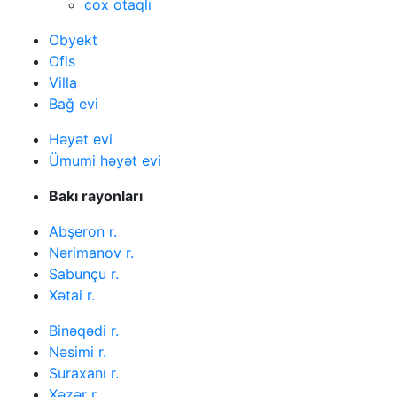
cox otaqlı
Obyekt
Ofis
Villa
Bağ evi
Həyət evi
Ümumi həyət evi
Bakı rayonları
Abşeron r.
Nərimanov r.
Sabunçu r.
Xətai r.
Binəqədi r.
Nəsimi r.
Suraxanı r.
Xəzər r.