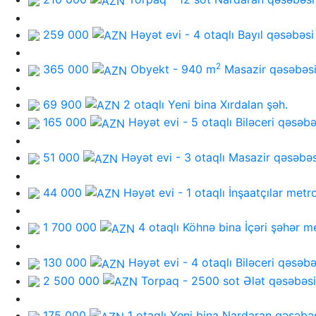
259 000
Həyət evi - 4 otaqlı
Bayıl qəsəbəsi
2
365 000
Obyekt - 940 m
Masazir qəsəbəs
69 900
2 otaqlı Yeni bina
Xırdalan şəh.
165 000
Həyət evi - 5 otaqlı
Biləceri qəsəbə
51 000
Həyət evi - 3 otaqlı
Masazir qəsəbəs
44 000
Həyət evi - 1 otaqlı
İnşaatçılar metr
1 700 000
4 otaqlı Köhnə bina
İçəri şəhər m
130 000
Həyət evi - 4 otaqlı
Biləceri qəsəbə
2 500 000
Torpaq - 2500 sot
Ələt qəsəbəsi
175 000
1 otaqlı Yeni bina
Nardaran qəsəbə