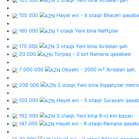
155 000
Həyət evi - 4 otaqlı
Biləceri qəsəbə
160 000
1 otaqlı Yeni bina
Neftçilər
175 000
3 otaqlı Yeni bina
Xırdalan şəh.
20 000
Torpaq - 3 sot
Ramana qəsəbəsi
2
7 000 000
Obyekt - 2000 m
Xırdalan şəh.
208 000
3 otaqlı Yeni bina
İnşaatçılar metr
120 000
Həyət evi - 5 otaqlı
Suraxanı qəsəb
192 000
3 otaqlı Yeni bina
8-ci km bazarı
147 000
Həyət evi - 6 otaqlı
Ramana qəsəbə