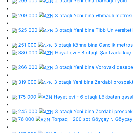
299 000
2 otaqlı Yeni bina
Dərnəgül yolu
209 000
3 otaqlı Yeni bina
Əhmədli metros
525 000
3 otaqlı Yeni bina
Tibb Universiteti
251 000
3 otaqlı Köhnə bina
Gənclik metros
380 000
Həyət evi - 8 otaqlı
Şərifzadə küç
266 000
3 otaqlı Yeni bina
Vorovski qəsəbə
319 000
3 otaqlı Yeni bina
Zərdabi prospekt
175 000
Həyət evi - 6 otaqlı
Lökbatan qəsə
245 000
3 otaqlı Yeni bina
Zərdabi prospek
76 000
Torpaq - 200 sot
Göyçay r.-Göyçay