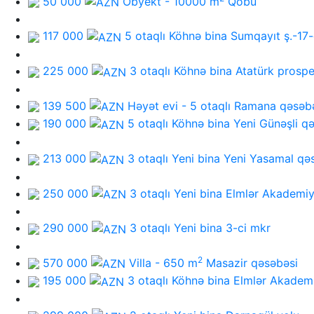
50 000
Obyekt - 10000 m
Qobu
117 000
5 otaqlı Köhnə bina
Sumqayıt ş.-17-
225 000
3 otaqlı Köhnə bina
Atatürk prospe
139 500
Həyət evi - 5 otaqlı
Ramana qəsəb
190 000
5 otaqlı Köhnə bina
Yeni Günəşli q
213 000
3 otaqlı Yeni bina
Yeni Yasamal qə
250 000
3 otaqlı Yeni bina
Elmlər Akademiy
290 000
3 otaqlı Yeni bina
3-ci mkr
2
570 000
Villa - 650 m
Masazir qəsəbəsi
195 000
3 otaqlı Köhnə bina
Elmlər Akadem