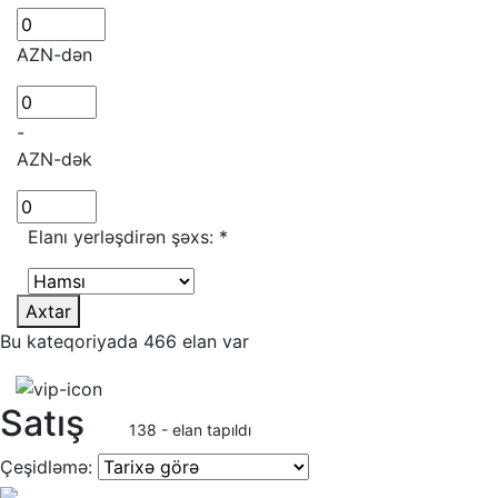
AZN-dən
-
AZN-dək
Elanı yerləşdirən şəxs:
*
Axtar
Bu kateqoriyada 466 elan var
Satış
138 - elan tapıldı
Çeşidləmə: