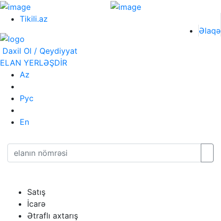
Tikili.az
Əlaqə
Daxil Ol / Qeydiyyat
ELAN YERLƏŞDİR
Az
Рус
En
Satış
İcarə
Ətraflı axtarış