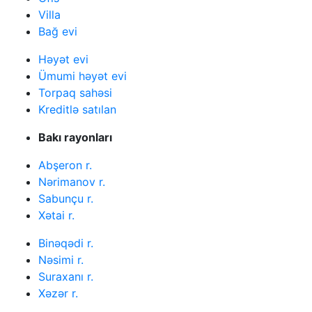
Villa
Bağ evi
Həyət evi
Ümumi həyət evi
Torpaq sahəsi
Kreditlə satılan
Bakı rayonları
Abşeron r.
Nərimanov r.
Sabunçu r.
Xətai r.
Binəqədi r.
Nəsimi r.
Suraxanı r.
Xəzər r.