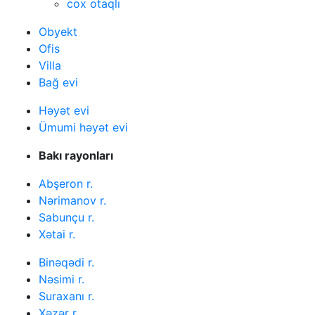
cox otaqlı
Obyekt
Ofis
Villa
Bağ evi
Həyət evi
Ümumi həyət evi
Bakı rayonları
Abşeron r.
Nərimanov r.
Sabunçu r.
Xətai r.
Binəqədi r.
Nəsimi r.
Suraxanı r.
Xəzər r.