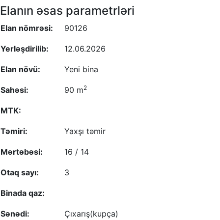
Elanın əsas parametrləri
Elan nömrəsi:
90126
Yerləşdirilib:
12.06.2026
Elan növü:
Yeni bina
2
Sahəsi:
90 m
MTK:
Təmiri:
Yaxşı təmir
Mərtəbəsi:
16 / 14
Otaq sayı:
3
Binada qaz:
Sənədi:
Çıxarış(kupça)