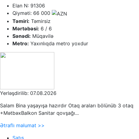
Elan N: 91306
Qiyməti: 66 000
Təmiri:
Təmirsiz
Mərtəbəsi:
6 / 6
Sənədi:
Müqavilə
Metro:
Yaxınlıqda metro yoxdur
Yerləşdirilib: 07.08.2026
Salam Bina yaşayışa hazırdır Otaq araları bölünüb 3 otaq
+MətbəxBalkon Sanitar qovşağı...
Ətraflı məlumat >>
Satış