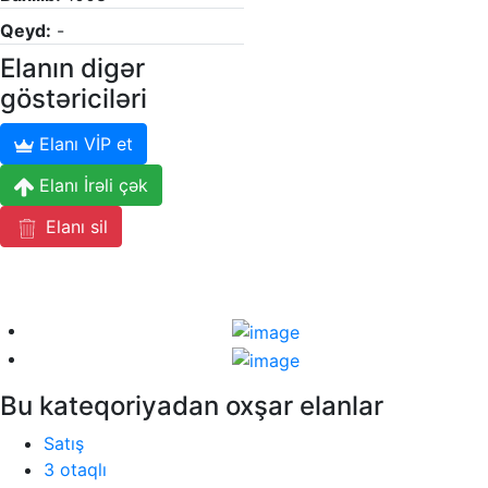
Qeyd:
-
Elanın digər
göstəriciləri
Elanı VİP et
Elanı İrəli çək
Elanı sil
Bu kateqoriyadan oxşar elanlar
Satış
3 otaqlı