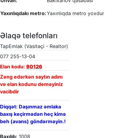
Ünvan:
Bakıxanov qəsəbəsi
Yaxınlıqdakı metro:
Yaxınlıqda metro yoxdur
Əlaqə telefonları
TapEmlak (Vasitəçi - Realtor)
077 255-13-04
Elan kodu:
90126
Zəng edərkən saytın adını
və elan kodunu deməyiniz
vacibdir
Diqqət: Daşınmaz əmlaka
baxış keçirmədən heç kimə
beh (avans) göndərməyin.!
Baxılıb:
1008