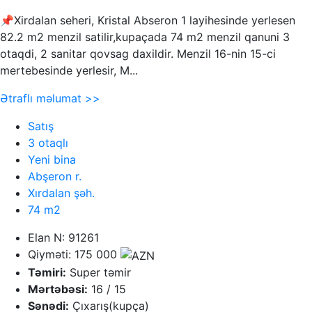
📌Xirdalan seheri, Kristal Abseron 1 layihesinde yerlesen
82.2 m2 menzil satilir,kupaçada 74 m2 menzil qanuni 3
otaqdi, 2 sanitar qovsag daxildir. Menzil 16-nin 15-ci
mertebesinde yerlesir, M...
Ətraflı məlumat >>
Satış
3 otaqlı
Yeni bina
Abşeron r.
Xırdalan şəh.
74 m2
Elan N: 91261
Qiyməti: 175 000
Təmiri:
Super təmir
Mərtəbəsi:
16 / 15
Sənədi:
Çıxarış(kupça)