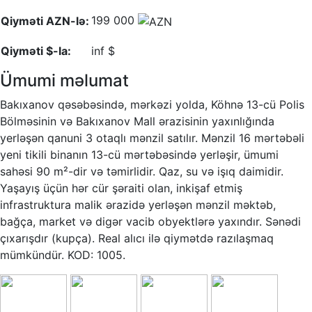
199 000
Qiyməti AZN-lə:
Qiyməti $-la:
inf $
Ümumi məlumat
Bakıxanov qəsəbəsində, mərkəzi yolda, Köhnə 13-cü Polis
Bölməsinin və Bakıxanov Mall ərazisinin yaxınlığında
yerləşən qanuni 3 otaqlı mənzil satılır. Mənzil 16 mərtəbəli
yeni tikili binanın 13-cü mərtəbəsində yerləşir, ümumi
sahəsi 90 m²-dir və təmirlidir. Qaz, su və işıq daimidir.
Yaşayış üçün hər cür şəraiti olan, inkişaf etmiş
infrastruktura malik ərazidə yerləşən mənzil məktəb,
bağça, market və digər vacib obyektlərə yaxındır. Sənədi
çıxarışdır (kupça). Real alıcı ilə qiymətdə razılaşmaq
mümkündür. KOD: 1005.