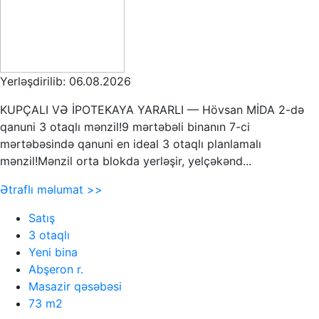
Yerləşdirilib: 06.08.2026
KUPÇALI VƏ İPOTEKAYA YARARLI — Hövsan MİDA 2-də
qanuni 3 otaqlı mənzil!9 mərtəbəli binanın 7-ci
mərtəbəsində qanuni en ideal 3 otaqlı planlamalı
mənzil!Mənzil orta blokda yerləşir, yelçəkənd...
Ətraflı məlumat >>
Satış
3 otaqlı
Yeni bina
Abşeron r.
Masazir qəsəbəsi
73 m2