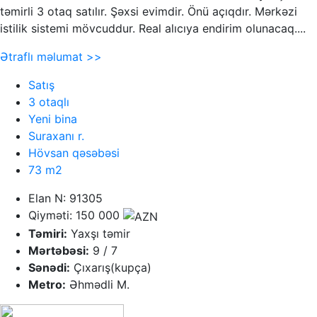
təmirli 3 otaq satılır. Şəxsi evimdir. Önü açıqdır. Mərkəzi
istilik sistemi mövcuddur. Real alıcıya endirim olunacaq....
Ətraflı məlumat >>
Satış
3 otaqlı
Yeni bina
Suraxanı r.
Hövsan qəsəbəsi
73 m2
Elan N: 91305
Qiyməti: 150 000
Təmiri:
Yaxşı təmir
Mərtəbəsi:
9 / 7
Sənədi:
Çıxarış(kupça)
Metro:
Əhmədli M.