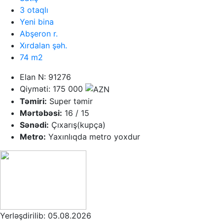
3 otaqlı
Yeni bina
Abşeron r.
Xırdalan şəh.
74 m2
Elan N: 91276
Qiyməti: 175 000
Təmiri:
Super təmir
Mərtəbəsi:
16 / 15
Sənədi:
Çıxarış(kupça)
Metro:
Yaxınlıqda metro yoxdur
Yerləşdirilib: 05.08.2026