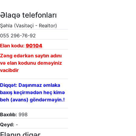
Əlaqə telefonları
Şəhla (Vasitəçi - Realtor)
055 296-76-92
Elan kodu:
90104
Zəng edərkən saytın adını
və elan kodunu deməyiniz
vacibdir
Diqqət: Daşınmaz əmlaka
baxış keçirmədən heç kimə
beh (avans) göndərməyin.!
Baxılıb:
998
Qeyd:
-
Elanın digər