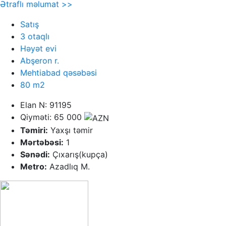
Ətraflı məlumat >>
Satış
3 otaqlı
Həyət evi
Abşeron r.
Mehtiabad qəsəbəsi
80 m2
Elan N: 91195
Qiyməti: 65 000
Təmiri:
Yaxşı təmir
Mərtəbəsi:
1
Sənədi:
Çıxarış(kupça)
Metro:
Azadlıq M.