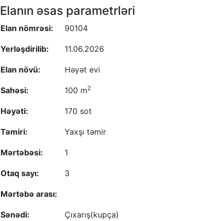
Elanın əsas parametrləri
Elan nömrəsi:
90104
Yerləşdirilib:
11.06.2026
Elan növü:
Həyət evi
2
Sahəsi:
100 m
Həyəti:
170 sot
Təmiri:
Yaxşı təmir
Mərtəbəsi:
1
Otaq sayı:
3
Mərtəbə arası:
Sənədi:
Çıxarış(kupça)