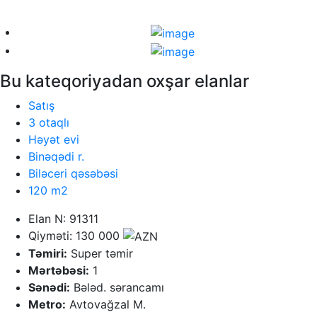
Bu kateqoriyadan oxşar elanlar
Satış
3 otaqlı
Həyət evi
Binəqədi r.
Biləceri qəsəbəsi
120 m2
Elan N: 91311
Qiyməti: 130 000
Təmiri:
Super təmir
Mərtəbəsi:
1
Sənədi:
Bələd. sərancamı
Metro:
Avtovağzal M.