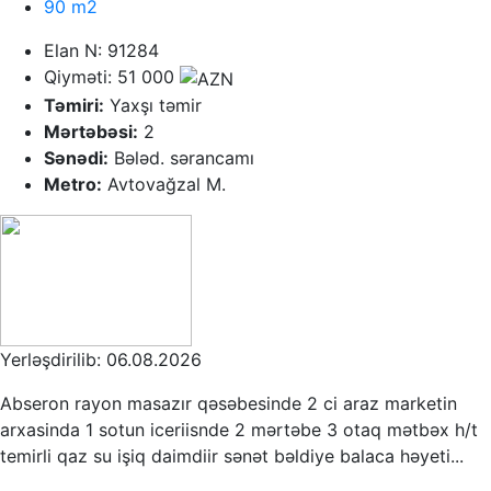
90 m2
Elan N: 91284
Qiyməti: 51 000
Təmiri:
Yaxşı təmir
Mərtəbəsi:
2
Sənədi:
Bələd. sərancamı
Metro:
Avtovağzal M.
Yerləşdirilib: 06.08.2026
Abseron rayon masazır qəsəbesinde 2 ci araz marketin
arxasinda 1 sotun iceriisnde 2 mərtəbe 3 otaq mətbəx h/t
temirli qaz su işiq daimdiir sənət bəldiye balaca həyeti...