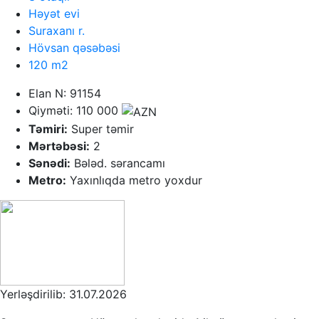
Həyət evi
Suraxanı r.
Hövsan qəsəbəsi
120 m2
Elan N: 91154
Qiyməti: 110 000
Təmiri:
Super təmir
Mərtəbəsi:
2
Sənədi:
Bələd. sərancamı
Metro:
Yaxınlıqda metro yoxdur
Yerləşdirilib: 31.07.2026