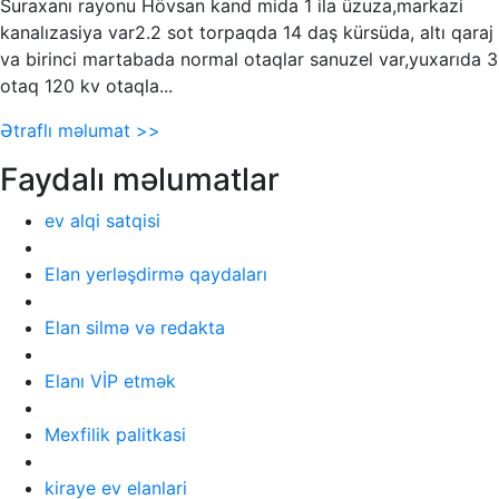
Suraxanı rayonu Hövsan kand mida 1 ila üzuza,markazi
kanalızasiya var2.2 sot torpaqda 14 daş kürsüda, altı qaraj
va birinci martabada normal otaqlar sanuzel var,yuxarıda 3
otaq 120 kv otaqla...
Ətraflı məlumat >>
Faydalı məlumatlar
ev alqi satqisi
Elan yerləşdirmə qaydaları
Elan silmə və redakta
Elanı VİP etmək
Mexfilik palitkasi
kiraye ev elanlari