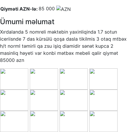
85 000
Qiyməti AZN-lə:
Ümumi məlumat
Xırdalanda 5 nomreli məktebin yaxinliqinda 1.7 sotun
iceriisnde 7 das kürsülü qoşa dasla tikilmis 3 otaq mtbəx
h/t norml təmirli qa zsu işiq diamidir sənət kupca 2
masinliq həyeti var konbi mətbəx mebeli qalir qiymət
85000 azn