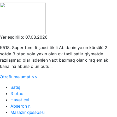
Yerləşdirilib: 07.08.2026
K518. Super təmirli şəxsi tikili Abidənin yaxın kürsülü 2
sotda 3 otaq yola yaxın olan ev təcli satlır qiymətdə
razılaşmaq olar isdənlən vaxt baxmaq olar ciraq əmlak
kanalına abunə olun bütü...
Ətraflı məlumat >>
Satış
3 otaqlı
Həyət evi
Abşeron r.
Masazir qəsəbəsi