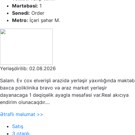
Mərtəbəsi:
1
Sənədi:
Order
Metro:
İçəri şəhər M.
Yerləşdirilib: 02.08.2026
Salam. Ev cox elverişli ərazidə yerləşir yaxınlığında məktəb
baxca poliklinika bravo və araz market yerləşir
dayanacaga 1 dəqiqəlik ayagla məsafəsi var.Real akıcıya
endirim olunacaqdır....
Ətraflı məlumat >>
Satış
3 otaqlı