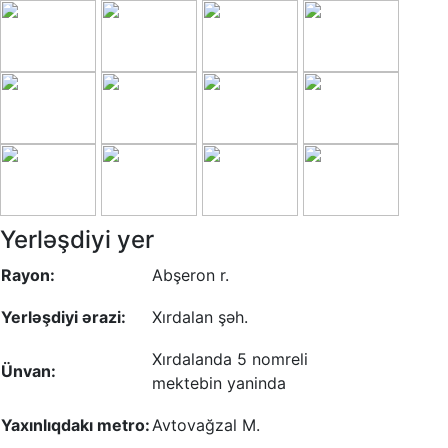
Yerləşdiyi yer
Rayon:
Abşeron r.
Yerləşdiyi ərazi:
Xırdalan şəh.
Xırdalanda 5 nomreli
Ünvan:
mektebin yaninda
Yaxınlıqdakı metro:
Avtovağzal M.