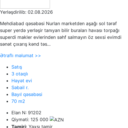
Yerləşdirilib: 02.08.2026
Mehdiabad qəsəbəsi Nurlan marketden aşağı sol tərəf
super yerdə yerləşir tanıyan bilir buraları havası torpağı
superdi makler evlerinden səhf salmayın öz sexsi evimdi
sənət çıxarış kənd təs...
Ətraflı məlumat >>
Satış
3 otaqlı
Həyət evi
Səbail r.
Bayıl qəsəbəsi
70 m2
Elan N: 91202
Qiyməti: 125 000
Təmiri:
Yaxşı təmir