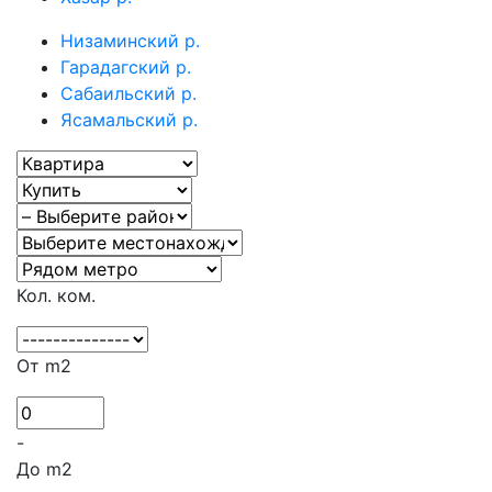
Низаминский р.
Гарадагский р.
Сабаильский р.
Ясамальский р.
Кол. ком.
От m2
-
До m2