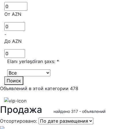
От AZN
-
До AZN
Elanı yerləşdirən şəxs:
*
Поиск
Объявлений в этой категории 478
Продажа
найдено 317 - объявлений
Отсортировано: