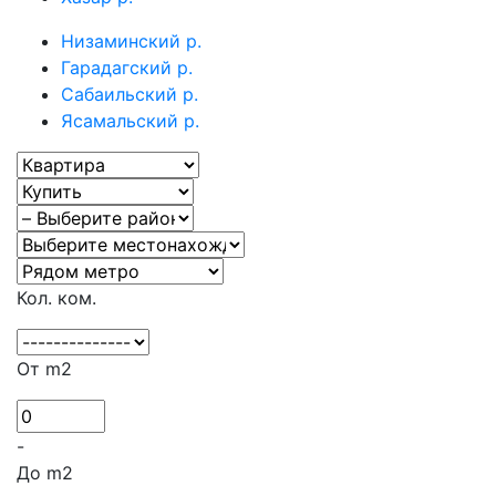
Низаминский р.
Гарадагский р.
Сабаильский р.
Ясамальский р.
Кол. ком.
От m2
-
До m2