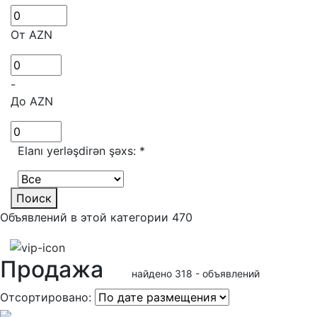
От AZN
-
До AZN
Elanı yerləşdirən şəxs:
*
Поиск
Объявлений в этой категории 470
Продажа
найдено 318 - объявлений
Отсортировано: