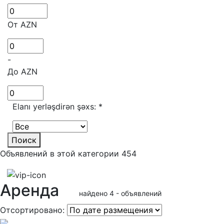
От AZN
-
До AZN
Elanı yerləşdirən şəxs:
*
Поиск
Объявлений в этой категории 454
Аренда
найдено 4 - объявлений
Отсортировано: