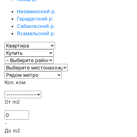
Низаминский р.
Гарадагский р.
Сабаильский р.
Ясамальский р.
Кол. ком.
От m2
-
До m2