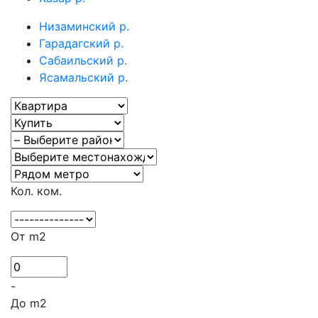
Низаминский р.
Гарадагский р.
Сабаильский р.
Ясамальский р.
Кол. ком.
От m2
-
До m2