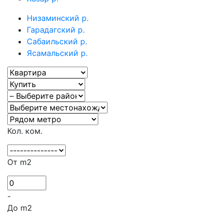
Низаминский р.
Гарадагский р.
Сабаильский р.
Ясамальский р.
Кол. ком.
От m2
-
До m2