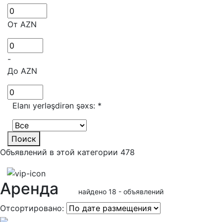
От AZN
-
До AZN
Elanı yerləşdirən şəxs:
*
Поиск
Объявлений в этой категории 478
Аренда
найдено 18 - объявлений
Отсортировано: