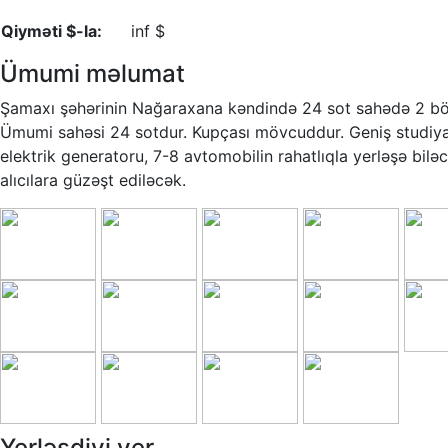
Qiyməti $-la:
inf $
Ümumi məlumat
Şamaxı şəhərinin Nağaraxana kəndində 24 sot sahədə 2 böyük
Ümumi sahəsi 24 sotdur. Kupçası mövcuddur. Geniş studiya t
elektrik generatoru, 7-8 avtomobilin rahatlıqla yerləşə bi
alıcılara güzəşt ediləcək.
Yerləşdiyi yer