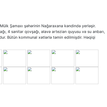
! Mülk Şamaxı şəhərinin Nağaraxana kəndində yerləşir.
ğı, 4 sanitar qovşağı, əlavə artezian quyusu və su anbarı,
ur. Bütün kommunal xətlərlə təmin edilmişdir. Həqiqi