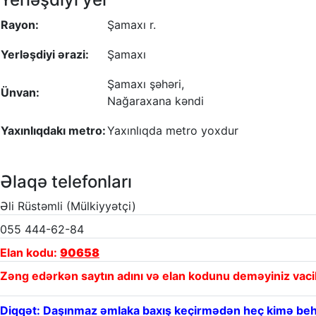
Rayon:
Şamaxı r.
Yerləşdiyi ərazi:
Şamaxı
Şamaxı şəhəri,
Ünvan:
Nağaraxana kəndi
Yaxınlıqdakı metro:
Yaxınlıqda metro yoxdur
Əlaqə telefonları
Əli Rüstəmli (Mülkiyyətçi)
055 444-62-84
Elan kodu:
90658
Zəng edərkən saytın adını və elan kodunu deməyiniz vaci
Diqqət: Daşınmaz əmlaka baxış keçirmədən heç kimə beh