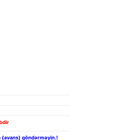
bdir
 (avans) göndərməyin.!