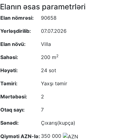
Elanın əsas parametrləri
Elan nömrəsi:
90658
Yerləşdirilib:
07.07.2026
Elan növü:
Villa
2
Sahəsi:
200 m
Həyəti:
24 sot
Təmiri:
Yaxşı təmir
Mərtəbəsi:
2
Otaq sayı:
7
Sənədi:
Çıxarış(kupça)
350 000
Qiyməti AZN-lə: