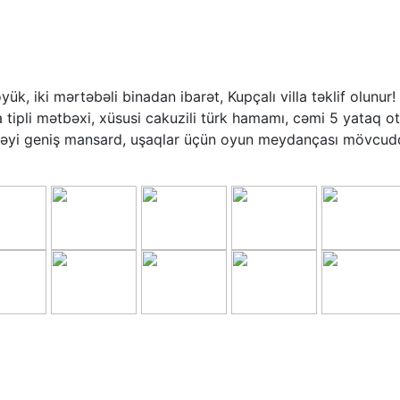
, iki mərtəbəli binadan ibarət, Kupçalı villa təklif olunur
ipli mətbəxi, xüsusi cakuzili türk hamamı, cəmi 5 yataq ota
ləcəyi geniş mansard, uşaqlar üçün oyun meydançası mövcudd