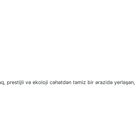
 prestijli və ekoloji cəhətdən təmiz bir ərazidə yerləşən,