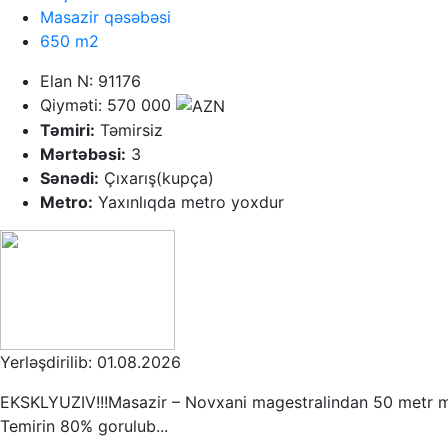
Masazir qəsəbəsi
650 m2
Elan N: 91176
Qiyməti: 570 000
Təmiri:
Təmirsiz
Mərtəbəsi:
3
Sənədi:
Çıxarış(kupça)
Metro:
Yaxınlıqda metro yoxdur
Yerləşdirilib: 01.08.2026
EKSKLYUZIV!!!Masazir – Novxani magestralindan 50 metr mesa
Temirin 80% gorulub...