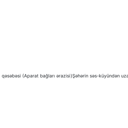
qəsəbəsi (Aparat bağları ərazisi)Şəhərin səs-küyündən uzaq,