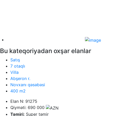
Bu kateqoriyadan oxşar elanlar
Satış
7 otaqlı
Villa
Abşeron r.
Novxanı qəsəbəsi
400 m2
Elan N: 91275
Qiyməti: 690 000
Təmiri:
Super təmir