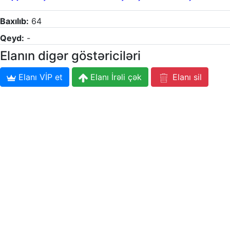
Baxılıb:
64
Qeyd:
-
Elanın digər göstəriciləri
Elanı VİP et
Elanı İrəli çək
Elanı sil