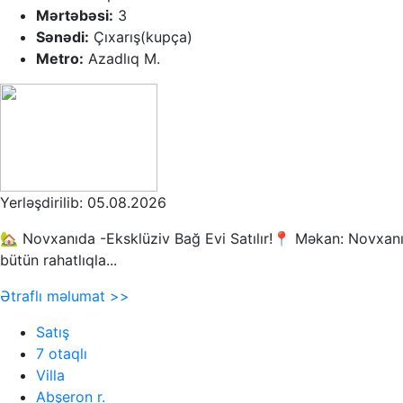
Mərtəbəsi:
3
Sənədi:
Çıxarış(kupça)
Metro:
Azadlıq M.
Yerləşdirilib: 05.08.2026
🏡 Novxanıda -Eksklüziv Bağ Evi Satılır!📍 Məkan: Novxanı 
bütün rahatlıqla...
Ətraflı məlumat >>
Satış
7 otaqlı
Villa
Abşeron r.