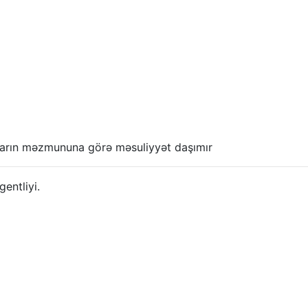
anların məzmununa görə məsuliyyət daşımır
ntliyi.