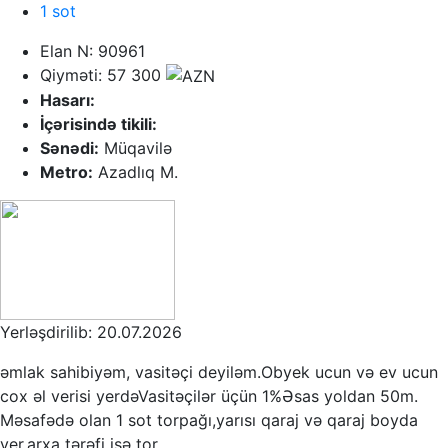
1 sot
Elan N: 90961
Qiyməti: 57 300
Hasarı:
İçərisində tikili:
Sənədi:
Müqavilə
Metro:
Azadlıq M.
Yerləşdirilib: 20.07.2026
əmlak sahibiyəm, vasitəçi deyiləm.Obyek ucun və ev ucun
cox əl verisi yerdəVasitəçilər üçün 1%Əsas yoldan 50m.
Məsafədə olan 1 sot torpağı,yarısı qaraj və qaraj boyda
yer,arxa tərəfi isə tor...