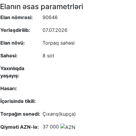
Elanın əsas parametrləri
Elan nömrəsi:
90646
Yerləşdirilib:
07.07.2026
Elan növü:
Torpaq sahəsi
Sahəsi:
8 sot
Yaxınlıqda
yaşayış:
Hasarı:
İçərisində tikili:
Torpağın sənədi:
Çıxarış(kupça)
37 000
Qiyməti AZN-lə: