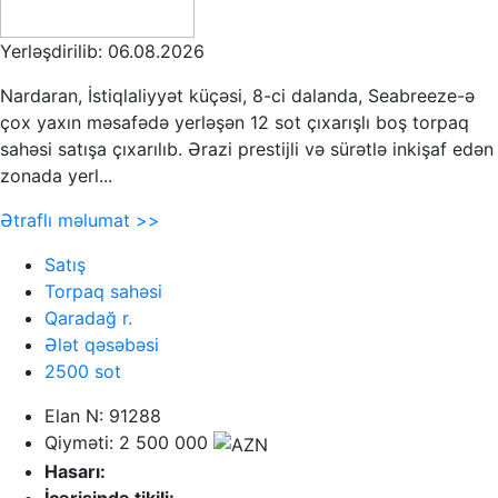
Yerləşdirilib: 06.08.2026
Nardaran, İstiqlaliyyət küçəsi, 8-ci dalanda, Seabreeze-ə
çox yaxın məsafədə yerləşən 12 sot çıxarışlı boş torpaq
sahəsi satışa çıxarılıb. Ərazi prestijli və sürətlə inkişaf edən
zonada yerl...
Ətraflı məlumat >>
Satış
Torpaq sahəsi
Qaradağ r.
Ələt qəsəbəsi
2500 sot
Elan N: 91288
Qiyməti: 2 500 000
Hasarı:
İçərisində tikili: