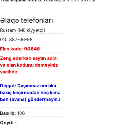
Əlaqə telefonları
Rustam (Mülkiyyətçi)
010 387-66-98
Elan kodu:
90646
Zəng edərkən saytın adını
və elan kodunu deməyiniz
vacibdir
Diqqət: Daşınmaz əmlaka
baxış keçirmədən heç kimə
beh (avans) göndərməyin.!
Baxılıb:
106
Qeyd:
-