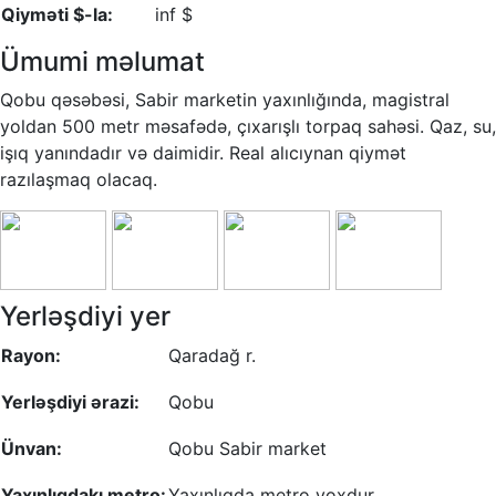
Qiyməti $-la:
inf $
Ümumi məlumat
Qobu qəsəbəsi, Sabir marketin yaxınlığında, magistral
yoldan 500 metr məsafədə, çıxarışlı torpaq sahəsi. Qaz, su,
işıq yanındadır və daimidir. Real alıcıynan qiymət
razılaşmaq olacaq.
Yerləşdiyi yer
Rayon:
Qaradağ r.
Yerləşdiyi ərazi:
Qobu
Ünvan:
Qobu Sabir market
Yaxınlıqdakı metro:
Yaxınlıqda metro yoxdur