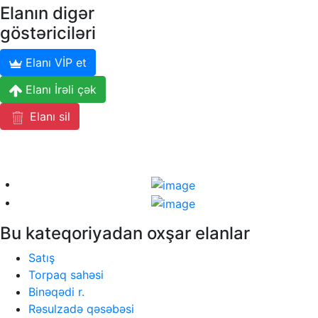
Elanın digər
göstəriciləri
Elanı VİP et
Elanı İrəli çək
Elanı sil
Bu kateqoriyadan oxşar elanlar
Satış
Torpaq sahəsi
Binəqədi r.
Rəsulzadə qəsəbəsi