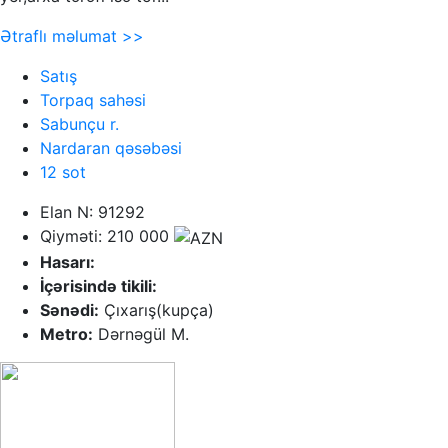
Ətraflı məlumat >>
Satış
Torpaq sahəsi
Sabunçu r.
Nardaran qəsəbəsi
12 sot
Elan N: 91292
Qiyməti: 210 000
Hasarı:
İçərisində tikili:
Sənədi:
Çıxarış(kupça)
Metro:
Dərnəgül M.