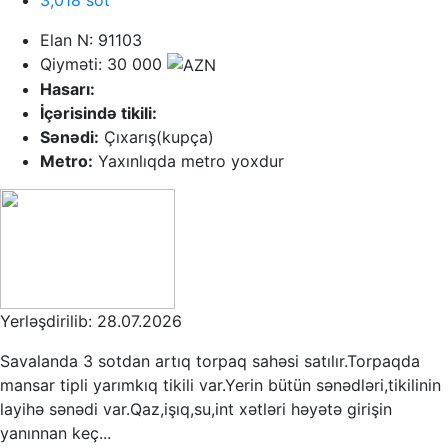
Elan N: 91103
Qiyməti: 30 000
Hasarı:
İçərisində tikili:
Sənədi:
Çıxarış(kupça)
Metro:
Yaxınlıqda metro yoxdur
Yerləşdirilib: 28.07.2026
Savalanda 3 sotdan artıq torpaq sahəsi satılır.Torpaqda
mansar tipli yarımkıq tikili var.Yerin bütün sənədləri,tikilinin
layihə sənədi var.Qaz,işıq,su,int xətləri həyətə girişin
yanınnan keç...