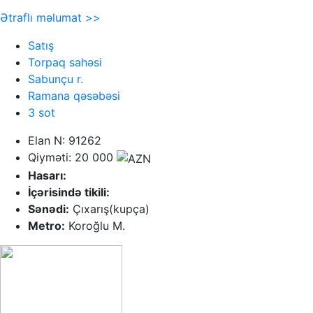
Ətraflı məlumat >>
Satış
Torpaq sahəsi
Sabunçu r.
Ramana qəsəbəsi
3 sot
Elan N: 91262
Qiyməti: 20 000
Hasarı:
İçərisində tikili:
Sənədi:
Çıxarış(kupça)
Metro:
Koroğlu M.