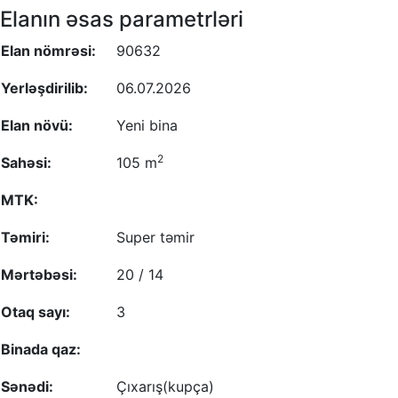
Elanın əsas parametrləri
Elan nömrəsi:
90632
Yerləşdirilib:
06.07.2026
Elan növü:
Yeni bina
2
Sahəsi:
105 m
MTK:
Təmiri:
Super təmir
Mərtəbəsi:
20 / 14
Otaq sayı:
3
Binada qaz:
Sənədi:
Çıxarış(kupça)