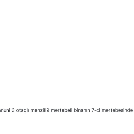
 otaqlı mənzil!9 mərtəbəli binanın 7-ci mərtəbəsində qan