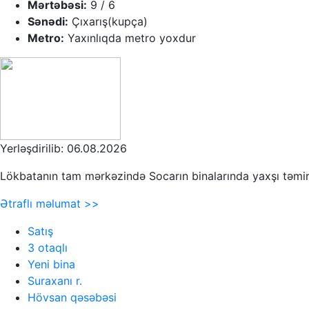
Mərtəbəsi:
9 / 6
Sənədi:
Çıxarış(kupça)
Metro:
Yaxınlıqda metro yoxdur
Yerləşdirilib: 06.08.2026
Lökbatanın tam mərkəzində Socarın binalarında yaxşı təmirli 
Ətraflı məlumat >>
Satış
3 otaqlı
Yeni bina
Suraxanı r.
Hövsan qəsəbəsi