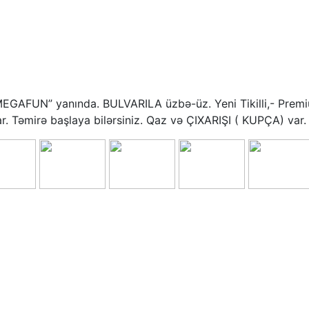
“MEGAFUN” yanında. BULVARILA üzbə-üz. Yeni Tikilli,- Prem
r. Təmirə başlaya bilərsiniz. Qaz və ÇIXARIŞI ( KUPÇA) var.