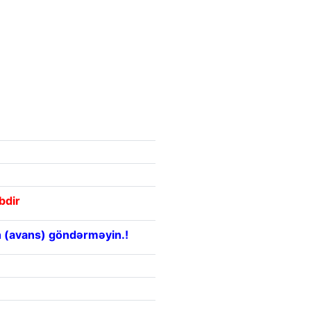
bdir
 (avans) göndərməyin.!