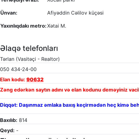
Ünvan:
Afiyəddin Cəlilov küçəsi
Yaxınlıqdakı metro:
Xətai M.
Əlaqə telefonları
Tərlan (Vasitəçi - Realtor)
050 434-24-00
Elan kodu:
90632
Zəng edərkən saytın adını və elan kodunu deməyiniz vaci
Diqqət: Daşınmaz əmlaka baxış keçirmədən heç kimə beh
Baxılıb:
814
Qeyd:
-