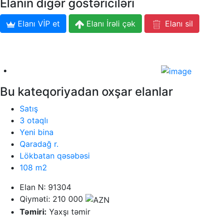
Elanın digər göstəriciləri
Elanı VİP et
Elanı İrəli çək
Elanı sil
Bu kateqoriyadan oxşar elanlar
Satış
3 otaqlı
Yeni bina
Qaradağ r.
Lökbatan qəsəbəsi
108 m2
Elan N: 91304
Qiyməti: 210 000
Təmiri:
Yaxşı təmir