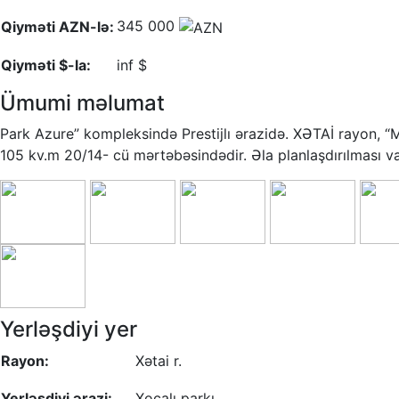
345 000
Qiyməti AZN-lə:
Qiyməti $-la:
inf $
Ümumi məlumat
Park Azure” kompleksində Prestijlı ərazidə. XƏTAİ rayon, 
105 kv.m 20/14- cü mərtəbəsindədir. Əla planlaşdırılması va
Yerləşdiyi yer
Rayon:
Xətai r.
Yerləşdiyi ərazi:
Xocalı parkı