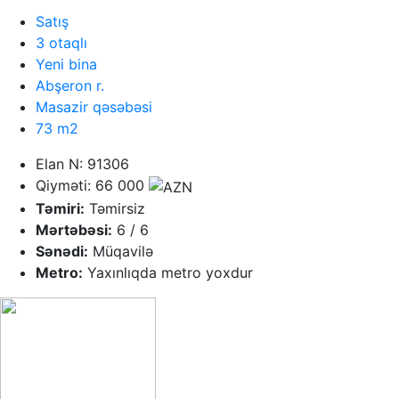
Satış
3 otaqlı
Yeni bina
Abşeron r.
Masazir qəsəbəsi
73 m2
Elan N: 91306
Qiyməti: 66 000
Təmiri:
Təmirsiz
Mərtəbəsi:
6 / 6
Sənədi:
Müqavilə
Metro:
Yaxınlıqda metro yoxdur