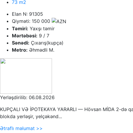
73 m2
Elan N: 91305
Qiyməti: 150 000
Təmiri:
Yaxşı təmir
Mərtəbəsi:
9 / 7
Sənədi:
Çıxarış(kupça)
Metro:
Əhmədli M.
Yerləşdirilib: 06.08.2026
KUPÇALI VƏ İPOTEKAYA YARARLI — Hövsan MİDA 2-də qanuni 3
blokda yerləşir, yelçəkənd...
Ətraflı məlumat >>