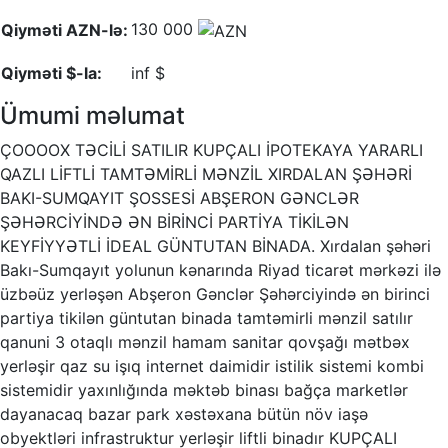
130 000
Qiyməti AZN-lə:
Qiyməti $-la:
inf $
Ümumi məlumat
ÇOOOOX TƏCİLİ SATILIR KUPÇALI İPOTEKAYA YARARLI
QAZLI LİFTLİ TAMTƏMİRLİ MƏNZİL XIRDALAN ŞƏHƏRİ
BAKI-SUMQAYIT ŞOSSESİ ABŞERON GƏNCLƏR
ŞƏHƏRCİYİNDƏ ƏN BİRİNCİ PARTİYA TİKİLƏN
KEYFİYYƏTLİ İDEAL GÜNTUTAN BİNADA. Xırdalan şəhəri
Bakı-Sumqayıt yolunun kənarında Riyad ticarət mərkəzi ilə
üzbəüz yerləşən Abşeron Gənclər Şəhərciyində ən birinci
partiya tikilən güntutan binada tamtəmirli mənzil satılır
qanuni 3 otaqlı mənzil hamam sanitar qovşağı mətbəx
yerləşir qaz su işıq internet daimidir istilik sistemi kombi
sistemidir yaxınlığında məktəb binası bağça marketlər
dayanacaq bazar park xəstəxana bütün növ iaşə
obyektləri infrastruktur yerləşir liftli binadır KUPÇALI