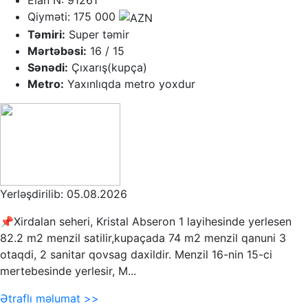
Elan N: 91261
Qiyməti: 175 000
Təmiri:
Super təmir
Mərtəbəsi:
16 / 15
Sənədi:
Çıxarış(kupça)
Metro:
Yaxınlıqda metro yoxdur
Yerləşdirilib: 05.08.2026
📌Xirdalan seheri, Kristal Abseron 1 layihesinde yerlesen
82.2 m2 menzil satilir,kupaçada 74 m2 menzil qanuni 3
otaqdi, 2 sanitar qovsag daxildir. Menzil 16-nin 15-ci
mertebesinde yerlesir, M...
Ətraflı məlumat >>