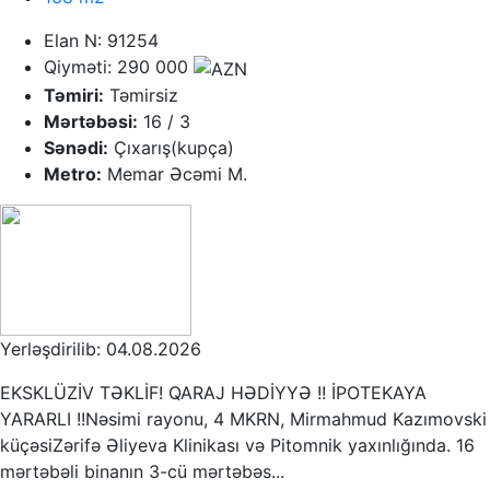
Elan N: 91254
Qiyməti: 290 000
Təmiri:
Təmirsiz
Mərtəbəsi:
16 / 3
Sənədi:
Çıxarış(kupça)
Metro:
Memar Əcəmi M.
Yerləşdirilib: 04.08.2026
EKSKLÜZİV TƏKLİF! QARAJ HƏDİYYƏ !! İPOTEKAYA
YARARLI !!Nəsimi rayonu, 4 MKRN, Mirmahmud Kazımovski
küçəsiZərifə Əliyeva Klinikası və Pitomnik yaxınlığında. 16
mərtəbəli binanın 3-cü mərtəbəs...