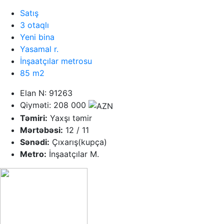
Satış
3 otaqlı
Yeni bina
Yasamal r.
İnşaatçılar metrosu
85 m2
Elan N: 91263
Qiyməti: 208 000
Təmiri:
Yaxşı təmir
Mərtəbəsi:
12 / 11
Sənədi:
Çıxarış(kupça)
Metro:
İnşaatçılar M.