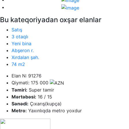
Bu kateqoriyadan oxşar elanlar
Satış
3 otaqlı
Yeni bina
Abşeron r.
Xırdalan şəh.
74 m2
Elan N: 91276
Qiyməti: 175 000
Təmiri:
Super təmir
Mərtəbəsi:
16 / 15
Sənədi:
Çıxarış(kupça)
Metro:
Yaxınlıqda metro yoxdur