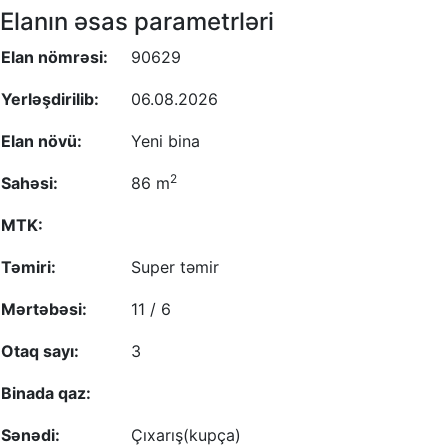
Elanın əsas parametrləri
Elan nömrəsi:
90629
Yerləşdirilib:
06.08.2026
Elan növü:
Yeni bina
2
Sahəsi:
86 m
MTK:
Təmiri:
Super təmir
Mərtəbəsi:
11 / 6
Otaq sayı:
3
Binada qaz:
Sənədi:
Çıxarış(kupça)