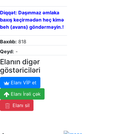
Diqqət: Daşınmaz əmlaka
baxış keçirmədən heç kimə
beh (avans) göndərməyin.!
Baxılıb:
818
Qeyd:
-
Elanın digər
göstəriciləri
Elanı VİP et
Elanı İrəli çək
Elanı sil