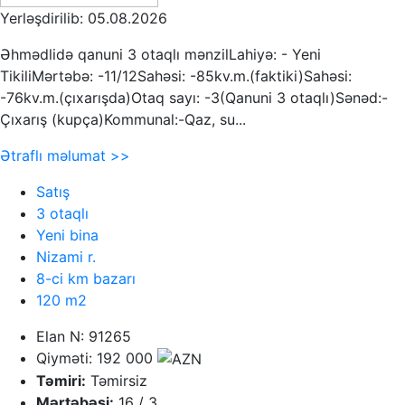
Yerləşdirilib: 05.08.2026
Əhmədlidə qanuni 3 otaqlı mənzilLahiyə: - Yeni
TikiliMərtəbə: -11/12Sahəsi: -85kv.m.(faktiki)Sahəsi:
-76kv.m.(çıxarışda)Otaq sayı: -3(Qanuni 3 otaqlı)Sənəd:-
Çıxarış (kupça)Kommunal:-Qaz, su...
Ətraflı məlumat >>
Satış
3 otaqlı
Yeni bina
Nizami r.
8-ci km bazarı
120 m2
Elan N: 91265
Qiyməti: 192 000
Təmiri:
Təmirsiz
Mərtəbəsi:
16 / 3