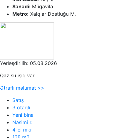
Sənədi:
Müqavilə
Metro:
Xalqlar Dostluğu M.
Yerləşdirilib: 05.08.2026
Qaz su işıq var....
Ətraflı məlumat >>
Satış
3 otaqlı
Yeni bina
Nəsimi r.
4-ci mkr
138 m2