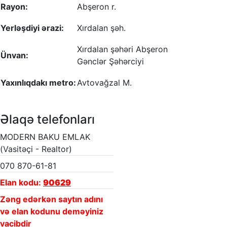
Rayon:
Abşeron r.
Yerləşdiyi ərazi:
Xırdalan şəh.
Xırdalan şəhəri Abşeron
Ünvan:
Gənclər Şəhərciyi
Yaxınlıqdakı metro:
Avtovağzal M.
Əlaqə telefonları
MODERN BAKU EMLAK
(Vasitəçi - Realtor)
070 870-61-81
Elan kodu:
90629
Zəng edərkən saytın adını
və elan kodunu deməyiniz
vacibdir