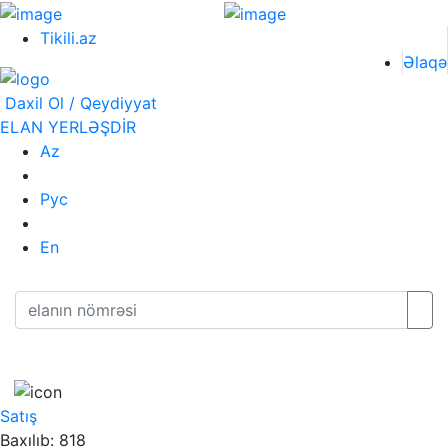
Tikili.az
Əlaqə
Daxil Ol / Qeydiyyat
ELAN YERLƏŞDİR
Az
Рус
En
Satış
Baxılıb: 818