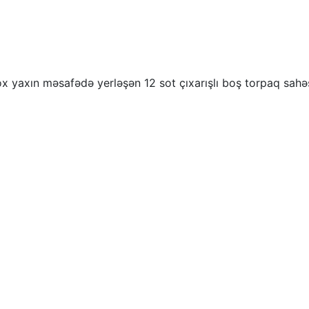
 yaxın məsafədə yerləşən 12 sot çıxarışlı boş torpaq sahəsi s