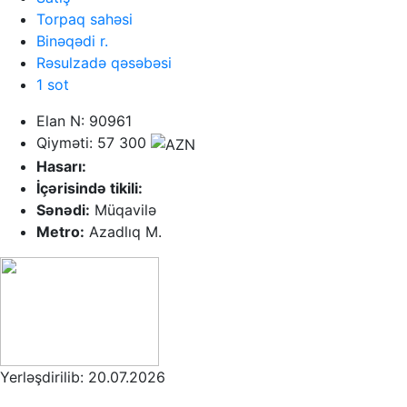
Torpaq sahəsi
Binəqədi r.
Rəsulzadə qəsəbəsi
1 sot
Elan N: 90961
Qiyməti: 57 300
Hasarı:
İçərisində tikili:
Sənədi:
Müqavilə
Metro:
Azadlıq M.
Yerləşdirilib: 20.07.2026