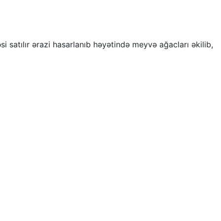
satılır ərazi hasarlanıb həyətində meyvə ağacları əkilib,