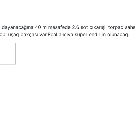
ayanacağına 40 m məsafədə 2.6 sot çıxarışlı torpaq sahəsi 
əb, uşaq baxçası var.Real alıcıya super endirim olunacaq.