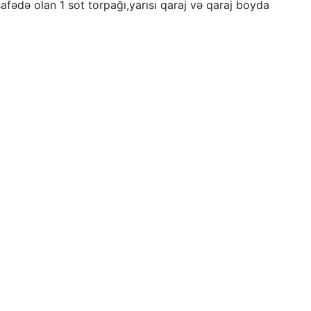
fədə olan 1 sot torpağı,yarısı qaraj və qaraj boyda