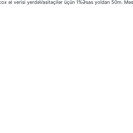
ox əl verisi yerdəVasitəçilər üçün 1%Əsas yoldan 50m. Məsa