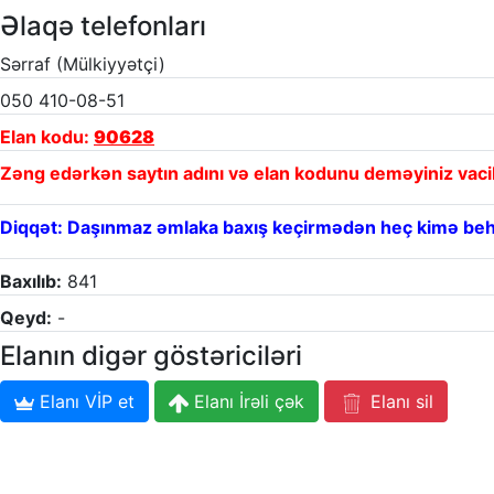
Əlaqə telefonları
Sərraf (Mülkiyyətçi)
050 410-08-51
Elan kodu:
90628
Zəng edərkən saytın adını və elan kodunu deməyiniz vaci
Diqqət: Daşınmaz əmlaka baxış keçirmədən heç kimə beh
Baxılıb:
841
Qeyd:
-
Elanın digər göstəriciləri
Elanı VİP et
Elanı İrəli çək
Elanı sil