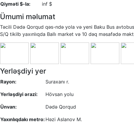
Qiyməti $-la:
inf $
Ümumi məlumat
Təcili Dədə Qorqud qəs-ndə yola və yeni Baku Bus avtobus d
S/Q tikilb yaxınlıqda Ballı market və 10 dəq məsafədə məkt
Yerləşdiyi yer
Rayon:
Suraxanı r.
Yerləşdiyi ərazi:
Hövsan yolu
Ünvan:
Dədə Qorqud
Yaxınlıqdakı metro:
Həzi Aslanov M.