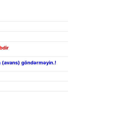
bdir
 (avans) göndərməyin.!