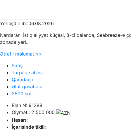
Yerləşdirilib: 06.08.2026
Nardaran, İstiqlaliyyət küçəsi, 8-ci dalanda, Seabreeze-ə çox
zonada yerl...
Ətraflı məlumat >>
Satış
Torpaq sahəsi
Qaradağ r.
Ələt qəsəbəsi
2500 sot
Elan N: 91288
Qiyməti: 2 500 000
Hasarı:
İçərisində tikili: