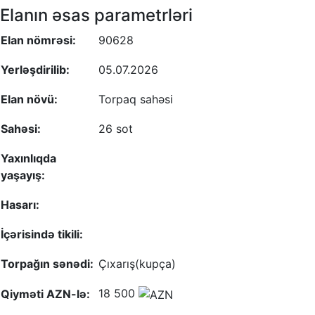
Elanın əsas parametrləri
Elan nömrəsi:
90628
Yerləşdirilib:
05.07.2026
Elan növü:
Torpaq sahəsi
Sahəsi:
26 sot
Yaxınlıqda
yaşayış:
Hasarı:
İçərisində tikili:
Torpağın sənədi:
Çıxarış(kupça)
18 500
Qiyməti AZN-lə: