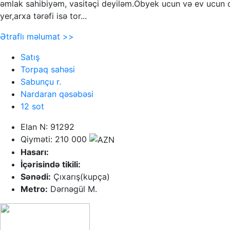
əmlak sahibiyəm, vasitəçi deyiləm.Obyek ucun və ev ucun c
yer,arxa tərəfi isə tor...
Ətraflı məlumat >>
Satış
Torpaq sahəsi
Sabunçu r.
Nardaran qəsəbəsi
12 sot
Elan N: 91292
Qiyməti: 210 000
Hasarı:
İçərisində tikili:
Sənədi:
Çıxarış(kupça)
Metro:
Dərnəgül M.