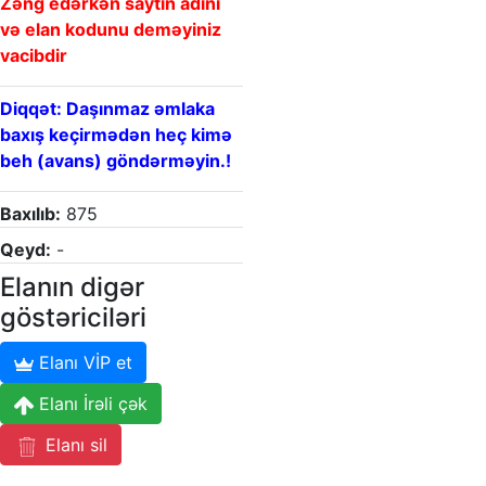
Zəng edərkən saytın adını
və elan kodunu deməyiniz
vacibdir
Diqqət: Daşınmaz əmlaka
baxış keçirmədən heç kimə
beh (avans) göndərməyin.!
Baxılıb:
875
Qeyd:
-
Elanın digər
göstəriciləri
Elanı VİP et
Elanı İrəli çək
Elanı sil