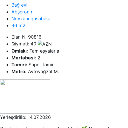
Bağ evi
Abşeron r.
Novxanı qəsəbəsi
96 m2
Elan N: 90816
Qiyməti: 40
Əmlakı:
Tam əşyalarla
Mərtəbəsi:
2
Təmiri:
Super təmir
Metro:
Avtovağzal M.
Yerləşdirilib: 14.07.2026