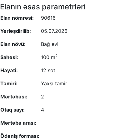
Elanın əsas parametrləri
Elan nömrəsi:
90616
Yerləşdirilib:
05.07.2026
Elan növü:
Bağ evi
2
Sahəsi:
100 m
Həyəti:
12 sot
Təmiri:
Yaxşı təmir
Mərtəbəsi:
2
Otaq sayı:
4
Mərtəbə arası:
Ödəniş forması: