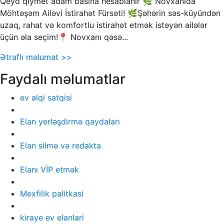
Qeyd qiymet adam basina hesablanir 🌿 Novxanıda
Möhtəşəm Ailəvi İstirahət Fürsəti! 🌿Şəhərin səs-küyündən
uzaq, rahat və komfortlu istirahət etmək istəyən ailələr
üçün əla seçim!📍 Novxanı qəsə...
Ətraflı məlumat >>
Faydalı məlumatlar
ev alqi satqisi
Elan yerləşdirmə qaydaları
Elan silmə və redakta
Elanı VİP etmək
Mexfilik palitkasi
kiraye ev elanlari