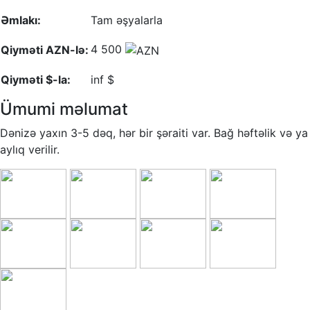
Əmlakı:
Tam əşyalarla
4 500
Qiyməti AZN-lə:
Qiyməti $-la:
inf $
Ümumi məlumat
Dənizə yaxın 3-5 dəq, hər bir şəraiti var. Bağ həftəlik və ya
aylıq verilir.