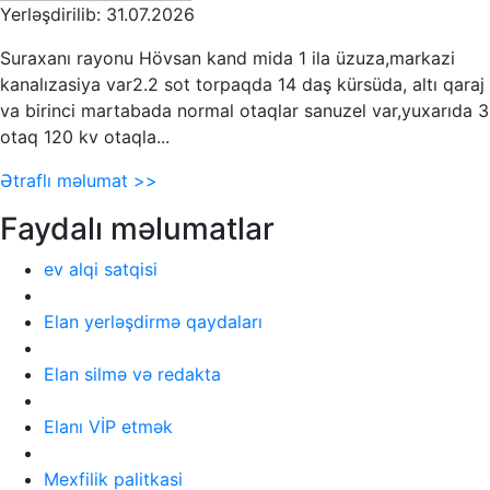
Yerləşdirilib: 31.07.2026
Suraxanı rayonu Hövsan kand mida 1 ila üzuza,markazi
kanalızasiya var2.2 sot torpaqda 14 daş kürsüda, altı qaraj
va birinci martabada normal otaqlar sanuzel var,yuxarıda 3
otaq 120 kv otaqla...
Ətraflı məlumat >>
Faydalı məlumatlar
ev alqi satqisi
Elan yerləşdirmə qaydaları
Elan silmə və redakta
Elanı VİP etmək
Mexfilik palitkasi