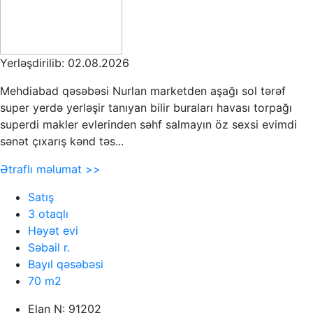
Yerləşdirilib: 02.08.2026
Mehdiabad qəsəbəsi Nurlan marketden aşağı sol tərəf
super yerdə yerləşir tanıyan bilir buraları havası torpağı
superdi makler evlerinden səhf salmayın öz sexsi evimdi
sənət çıxarış kənd təs...
Ətraflı məlumat >>
Satış
3 otaqlı
Həyət evi
Səbail r.
Bayıl qəsəbəsi
70 m2
Elan N: 91202