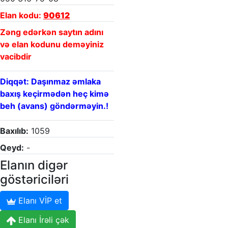
Elan kodu:
90612
Zəng edərkən saytın adını
və elan kodunu deməyiniz
vacibdir
Diqqət: Daşınmaz əmlaka
baxış keçirmədən heç kimə
beh (avans) göndərməyin.!
Baxılıb:
1059
Qeyd:
-
Elanın digər
göstəriciləri
Elanı VİP et
Elanı İrəli çək