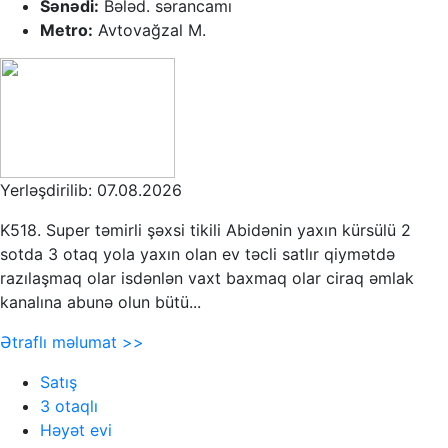
Sənədi:
Bələd. sərancamı
Metro:
Avtovağzal M.
Yerləşdirilib: 07.08.2026
K518. Super təmirli şəxsi tikili Abidənin yaxın kürsülü 2
sotda 3 otaq yola yaxın olan ev təcli satlır qiymətdə
razılaşmaq olar isdənlən vaxt baxmaq olar ciraq əmlak
kanalına abunə olun bütü...
Ətraflı məlumat >>
Satış
3 otaqlı
Həyət evi