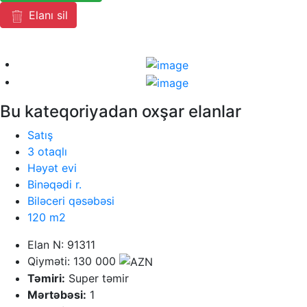
Elanı sil
Bu kateqoriyadan oxşar elanlar
Satış
3 otaqlı
Həyət evi
Binəqədi r.
Biləceri qəsəbəsi
120 m2
Elan N: 91311
Qiyməti: 130 000
Təmiri:
Super təmir
Mərtəbəsi:
1