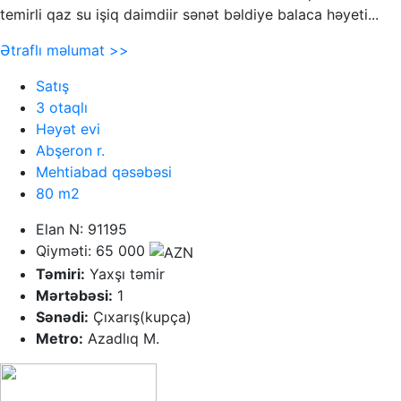
temirli qaz su işiq daimdiir sənət bəldiye balaca həyeti...
Ətraflı məlumat >>
Satış
3 otaqlı
Həyət evi
Abşeron r.
Mehtiabad qəsəbəsi
80 m2
Elan N: 91195
Qiyməti: 65 000
Təmiri:
Yaxşı təmir
Mərtəbəsi:
1
Sənədi:
Çıxarış(kupça)
Metro:
Azadlıq M.