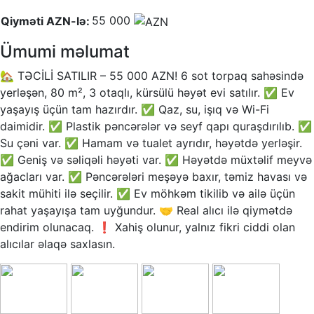
55 000
Qiyməti AZN-lə:
Ümumi məlumat
🏡 TƏCİLİ SATILIR – 55 000 AZN! 6 sot torpaq sahəsində
yerləşən, 80 m², 3 otaqlı, kürsülü həyət evi satılır. ✅ Ev
yaşayış üçün tam hazırdır. ✅ Qaz, su, işıq və Wi-Fi
daimidir. ✅ Plastik pəncərələr və seyf qapı quraşdırılıb. ✅
Su çəni var. ✅ Hamam və tualet ayrıdır, həyətdə yerləşir.
✅ Geniş və səliqəli həyəti var. ✅ Həyətdə müxtəlif meyvə
ağacları var. ✅ Pəncərələri meşəyə baxır, təmiz havası və
sakit mühiti ilə seçilir. ✅ Ev möhkəm tikilib və ailə üçün
rahat yaşayışa tam uyğundur. 🤝 Real alıcı ilə qiymətdə
endirim olunacaq. ❗ Xahiş olunur, yalnız fikri ciddi olan
alıcılar əlaqə saxlasın.