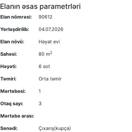
Elanın əsas parametrləri
Elan nömrəsi:
90612
Yerləşdirilib:
04.07.2026
Elan növü:
Həyət evi
2
Sahəsi:
80 m
Həyəti:
6 sot
Təmiri:
Orta təmir
Mərtəbəsi:
1
Otaq sayı:
3
Mərtəbə arası:
Sənədi:
Çıxarış(kupça)