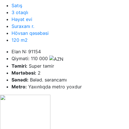
Satış
3 otaqlı
Həyət evi
Suraxanı r.
Hövsan qəsəbəsi
120 m2
Elan N: 91154
Qiyməti: 110 000
Təmiri:
Super təmir
Mərtəbəsi:
2
Sənədi:
Bələd. sərancamı
Metro:
Yaxınlıqda metro yoxdur