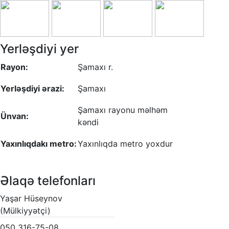
Yerləşdiyi yer
Rayon:
Şamaxı r.
Yerləşdiyi ərazi:
Şamaxı
Şamaxı rayonu məlhəm
Ünvan:
kəndi
Yaxınlıqdakı metro:
Yaxınlıqda metro yoxdur
Əlaqə telefonları
Yaşar Hüseynov
(Mülkiyyətçi)
050 316-75-08