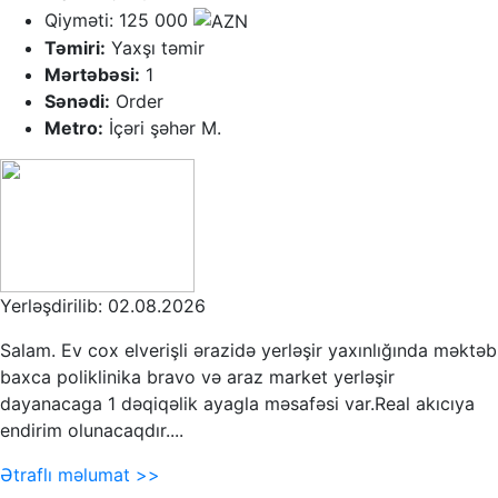
Qiyməti: 125 000
Təmiri:
Yaxşı təmir
Mərtəbəsi:
1
Sənədi:
Order
Metro:
İçəri şəhər M.
Yerləşdirilib: 02.08.2026
Salam. Ev cox elverişli ərazidə yerləşir yaxınlığında məktəb
baxca poliklinika bravo və araz market yerləşir
dayanacaga 1 dəqiqəlik ayagla məsafəsi var.Real akıcıya
endirim olunacaqdır....
Ətraflı məlumat >>