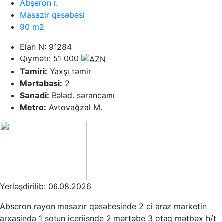
Abşeron r.
Masazir qəsəbəsi
90 m2
Elan N: 91284
Qiyməti: 51 000
Təmiri:
Yaxşı təmir
Mərtəbəsi:
2
Sənədi:
Bələd. sərancamı
Metro:
Avtovağzal M.
Yerləşdirilib: 06.08.2026
Abseron rayon masazır qəsəbesinde 2 ci araz marketin
arxasinda 1 sotun iceriisnde 2 mərtəbe 3 otaq mətbəx h/t