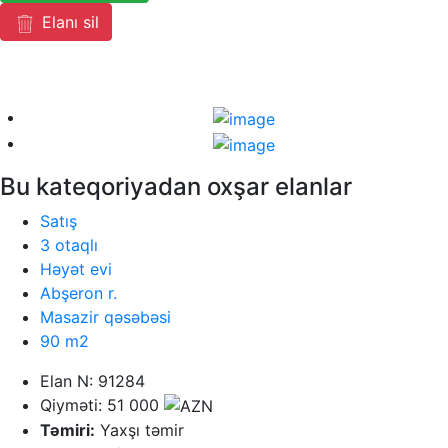
Elanı sil
Bu kateqoriyadan oxşar elanlar
Satış
3 otaqlı
Həyət evi
Abşeron r.
Masazir qəsəbəsi
90 m2
Elan N: 91284
Qiyməti: 51 000
Təmiri:
Yaxşı təmir