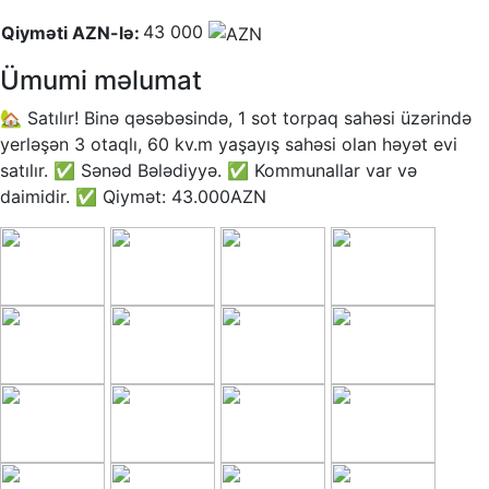
43 000
Qiyməti AZN-lə:
Ümumi məlumat
🏡 Satılır! Binə qəsəbəsində, 1 sot torpaq sahəsi üzərində
yerləşən 3 otaqlı, 60 kv.m yaşayış sahəsi olan həyət evi
satılır. ✅ Sənəd Bələdiyyə. ✅ Kommunallar var və
daimidir. ✅ Qiymət: 43.000AZN