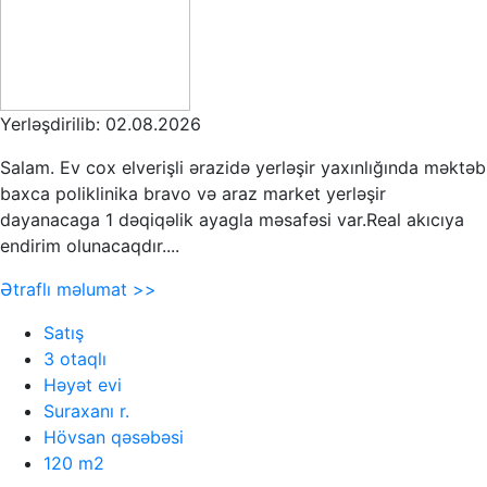
Yerləşdirilib: 02.08.2026
Salam. Ev cox elverişli ərazidə yerləşir yaxınlığında məktəb
baxca poliklinika bravo və araz market yerləşir
dayanacaga 1 dəqiqəlik ayagla məsafəsi var.Real akıcıya
endirim olunacaqdır....
Ətraflı məlumat >>
Satış
3 otaqlı
Həyət evi
Suraxanı r.
Hövsan qəsəbəsi
120 m2