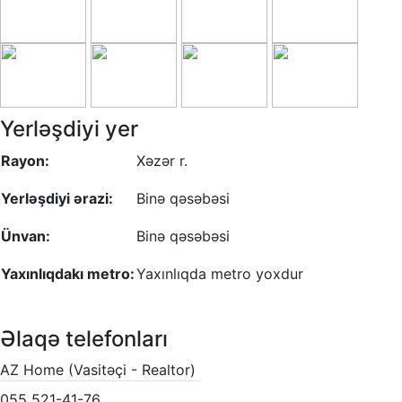
Yerləşdiyi yer
Rayon:
Xəzər r.
Yerləşdiyi ərazi:
Binə qəsəbəsi
Ünvan:
Binə qəsəbəsi
Yaxınlıqdakı metro:
Yaxınlıqda metro yoxdur
Əlaqə telefonları
AZ Home (Vasitəçi - Realtor)
055 521-41-76