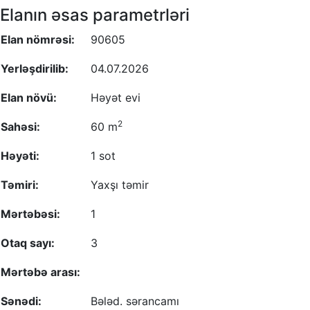
Elanın əsas parametrləri
Elan nömrəsi:
90605
Yerləşdirilib:
04.07.2026
Elan növü:
Həyət evi
2
Sahəsi:
60 m
Həyəti:
1 sot
Təmiri:
Yaxşı təmir
Mərtəbəsi:
1
Otaq sayı:
3
Mərtəbə arası:
Sənədi:
Bələd. sərancamı