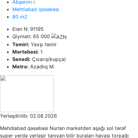
Abşeron r.
Mehtiabad qəsəbəsi
80 m2
Elan N: 91195
Qiyməti: 65 000
Təmiri:
Yaxşı təmir
Mərtəbəsi:
1
Sənədi:
Çıxarış(kupça)
Metro:
Azadlıq M.
Yerləşdirilib: 02.08.2026
Mehdiabad qəsəbəsi Nurlan marketden aşağı sol tərəf
super yerdə yerləşir tanıyan bilir buraları havası torpağı