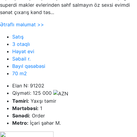
superdi makler evlerinden səhf salmayın öz sexsi evimdi
sənət çıxarış kənd təs...
Ətraflı məlumat >>
Satış
3 otaqlı
Həyət evi
Səbail r.
Bayıl qəsəbəsi
70 m2
Elan N: 91202
Qiyməti: 125 000
Təmiri:
Yaxşı təmir
Mərtəbəsi:
1
Sənədi:
Order
Metro:
İçəri şəhər M.