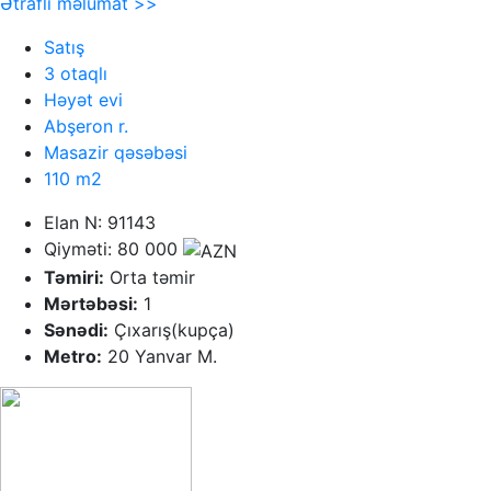
Ətraflı məlumat >>
Satış
3 otaqlı
Həyət evi
Abşeron r.
Masazir qəsəbəsi
110 m2
Elan N: 91143
Qiyməti: 80 000
Təmiri:
Orta təmir
Mərtəbəsi:
1
Sənədi:
Çıxarış(kupça)
Metro:
20 Yanvar M.