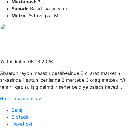
Mərtəbəsi:
2
Sənədi:
Bələd. sərancamı
Metro:
Avtovağzal M.
Yerləşdirilib: 06.08.2026
Abseron rayon masazır qəsəbesinde 2 ci araz marketin
arxasinda 1 sotun iceriisnde 2 mərtəbe 3 otaq mətbəx h/t
temirli qaz su işiq daimdiir sənət bəldiye balaca həyeti...
Ətraflı məlumat >>
Satış
3 otaqlı
Həyət evi