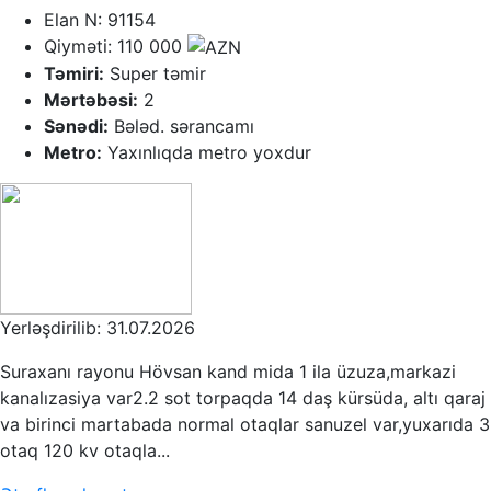
Elan N: 91154
Qiyməti: 110 000
Təmiri:
Super təmir
Mərtəbəsi:
2
Sənədi:
Bələd. sərancamı
Metro:
Yaxınlıqda metro yoxdur
Yerləşdirilib: 31.07.2026
Suraxanı rayonu Hövsan kand mida 1 ila üzuza,markazi
kanalızasiya var2.2 sot torpaqda 14 daş kürsüda, altı qaraj
va birinci martabada normal otaqlar sanuzel var,yuxarıda 3
otaq 120 kv otaqla...