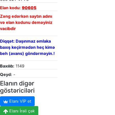
Elan kodu:
90605
Zəng edərkən saytın adını
və elan kodunu deməyiniz
vacibdir
Diqqət: Daşınmaz əmlaka
baxış keçirmədən heç kimə
beh (avans) göndərməyin.!
Baxılıb:
1149
Qeyd:
-
Elanın digər
göstəriciləri
Elanı VİP et
Elanı İrəli çək