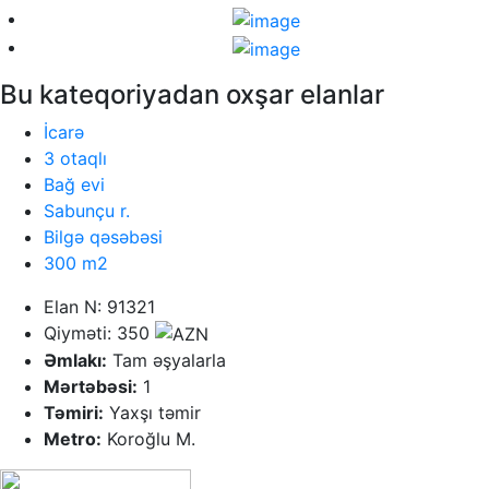
Bu kateqoriyadan oxşar elanlar
İcarə
3 otaqlı
Bağ evi
Sabunçu r.
Bilgə qəsəbəsi
300 m2
Elan N: 91321
Qiyməti: 350
Əmlakı:
Tam əşyalarla
Mərtəbəsi:
1
Təmiri:
Yaxşı təmir
Metro:
Koroğlu M.