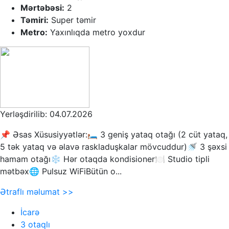
Mərtəbəsi:
2
Təmiri:
Super təmir
Metro:
Yaxınlıqda metro yoxdur
Yerləşdirilib: 04.07.2026
📌 Əsas Xüsusiyyətlər:🛏 3 geniş yataq otağı (2 cüt yataq,
5 tək yataq və əlavə raskladuşkalar mövcuddur)🚿 3 şəxsi
hamam otağı❄️ Hər otaqda kondisioner🍽 Studio tipli
mətbəx🌐 Pulsuz WiFiBütün o...
Ətraflı məlumat >>
İcarə
3 otaqlı