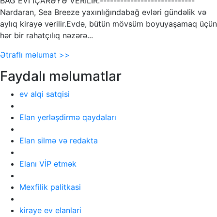
BAĞ EVİ İÇARƏYƏ VERİLİR.----------------------------
Nardaran, Sea Breeze yaxınlığındabağ evləri gündəlik və
aylıq kirayə verilir.Evdə, bütün mövsüm boyuyaşamaq üçün
hər bir rahatçılıq nəzərə...
Ətraflı məlumat >>
Faydalı məlumatlar
ev alqi satqisi
Elan yerləşdirmə qaydaları
Elan silmə və redakta
Elanı VİP etmək
Mexfilik palitkasi
kiraye ev elanlari