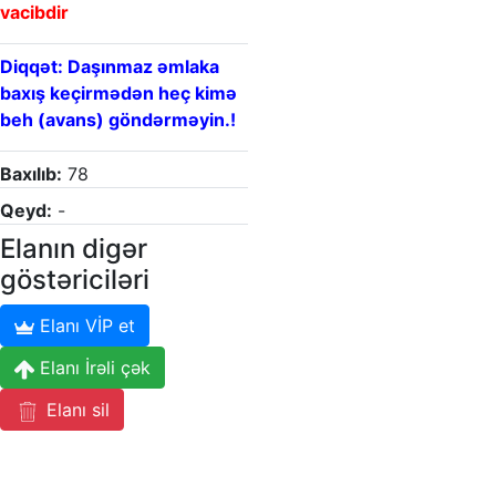
vacibdir
Diqqət: Daşınmaz əmlaka
baxış keçirmədən heç kimə
beh (avans) göndərməyin.!
Baxılıb:
78
Qeyd:
-
Elanın digər
göstəriciləri
Elanı VİP et
Elanı İrəli çək
Elanı sil