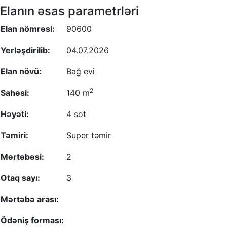
Elanın əsas parametrləri
Elan nömrəsi:
90600
Yerləşdirilib:
04.07.2026
Elan növü:
Bağ evi
2
Sahəsi:
140 m
Həyəti:
4 sot
Təmiri:
Super təmir
Mərtəbəsi:
2
Otaq sayı:
3
Mərtəbə arası:
Ödəniş forması: