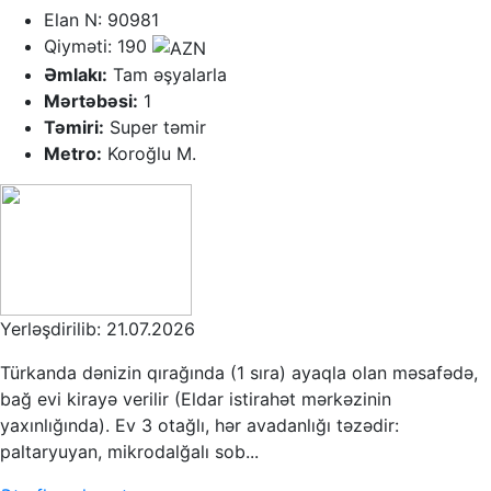
Elan N: 90981
Qiyməti: 190
Əmlakı:
Tam əşyalarla
Mərtəbəsi:
1
Təmiri:
Super təmir
Metro:
Koroğlu M.
Yerləşdirilib: 21.07.2026
Türkanda dənizin qırağında (1 sıra) ayaqla olan məsafədə,
bağ evi kirayə verilir (Eldar istirahət mərkəzinin
yaxınlığında). Ev 3 otağlı, hər avadanlığı təzədir:
paltaryuyan, mikrodalğalı sob...