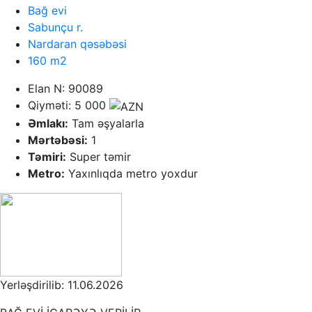
Bağ evi
Sabunçu r.
Nardaran qəsəbəsi
160 m2
Elan N: 90089
Qiyməti: 5 000
Əmlakı:
Tam əşyalarla
Mərtəbəsi:
1
Təmiri:
Super təmir
Metro:
Yaxınlıqda metro yoxdur
Yerləşdirilib: 11.06.2026