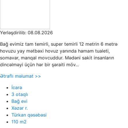
Yerləşdirilib: 08.08.2026
Bağ evimiz tam temirli, super temirli 12 metrin 6 metrə
hovuzu yay mətbəxi hovuz yanında hamam tualeti,
somavar, manqal movcuddur. Mədəni sakit insanların
dincəlməyi üçün hər bir şəraiti möv...
Ətraflı məlumat >>
İcarə
3 otaqlı
Bağ evi
Xəzər r.
Türkan qəsəbəsi
110 m2