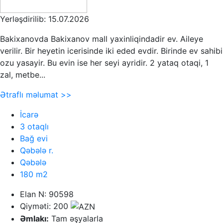
Yerləşdirilib: 15.07.2026
Bakixanovda Bakixanov mall yaxinliqindadir ev. Aileye
verilir. Bir heyetin icerisinde iki eded evdir. Birinde ev sahibi
ozu yasayir. Bu evin ise her seyi ayridir. 2 yataq otaqi, 1
zal, metbe...
Ətraflı məlumat >>
İcarə
3 otaqlı
Bağ evi
Qəbələ r.
Qəbələ
180 m2
Elan N: 90598
Qiyməti: 200
Əmlakı:
Tam əşyalarla