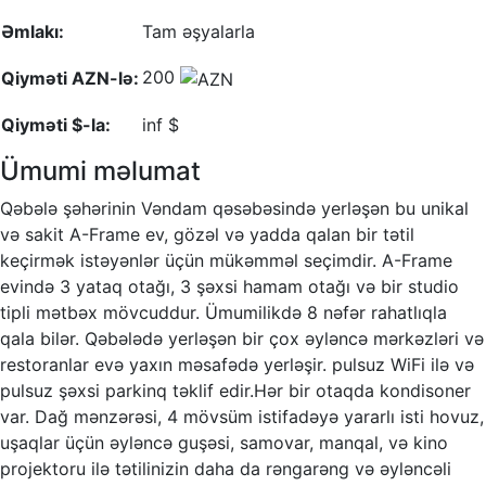
Əmlakı:
Tam əşyalarla
200
Qiyməti AZN-lə:
Qiyməti $-la:
inf $
Ümumi məlumat
Qəbələ şəhərinin Vəndam qəsəbəsində yerləşən bu unikal
və sakit A-Frame ev, gözəl və yadda qalan bir tətil
keçirmək istəyənlər üçün mükəmməl seçimdir. A-Frame
evində 3 yataq otağı, 3 şəxsi hamam otağı və bir studio
tipli mətbəx mövcuddur. Ümumilikdə 8 nəfər rahatlıqla
qala bilər. Qəbələdə yerləşən bir çox əyləncə mərkəzləri və
restoranlar evə yaxın məsafədə yerləşir. pulsuz WiFi ilə və
pulsuz şəxsi parkinq təklif edir.Hər bir otaqda kondisoner
var. Dağ mənzərəsi, 4 mövsüm istifadəyə yararlı isti hovuz,
uşaqlar üçün əyləncə guşəsi, samovar, manqal, və kino
projektoru ilə tətilinizin daha da rəngarəng və əyləncəli