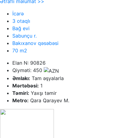
Ətraflı məlumat >>
İcarə
3 otaqlı
Bağ evi
Sabunçu r.
Bakıxanov qəsəbəsi
70 m2
Elan N: 90826
Qiyməti: 450
Əmlakı:
Tam əşyalarla
Mərtəbəsi:
1
Təmiri:
Yaxşı təmir
Metro:
Qara Qarayev M.