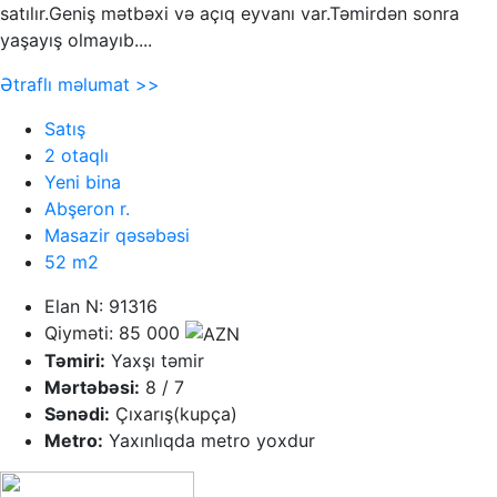
satılır.Geniş mətbəxi və açıq eyvanı var.Təmirdən sonra
yaşayış olmayıb....
Ətraflı məlumat >>
Satış
2 otaqlı
Yeni bina
Abşeron r.
Masazir qəsəbəsi
52 m2
Elan N: 91316
Qiyməti: 85 000
Təmiri:
Yaxşı təmir
Mərtəbəsi:
8 / 7
Sənədi:
Çıxarış(kupça)
Metro:
Yaxınlıqda metro yoxdur