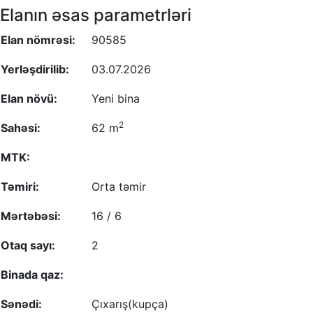
Elanın əsas parametrləri
Elan nömrəsi:
90585
Yerləşdirilib:
03.07.2026
Elan növü:
Yeni bina
2
Sahəsi:
62 m
MTK:
Təmiri:
Orta təmir
Mərtəbəsi:
16 / 6
Otaq sayı:
2
Binada qaz:
Sənədi:
Çıxarış(kupça)