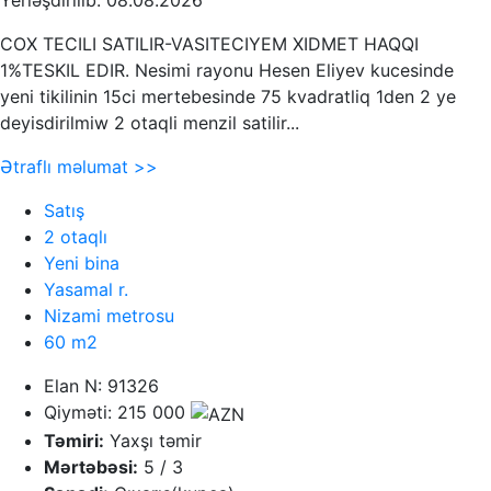
Yerləşdirilib: 08.08.2026
COX TECILI SATILIR-VASITECIYEM XIDMET HAQQI
1%TESKIL EDIR. Nesimi rayonu Hesen Eliyev kucesinde
yeni tikilinin 15ci mertebesinde 75 kvadratliq 1den 2 ye
deyisdirilmiw 2 otaqli menzil satilir...
Ətraflı məlumat >>
Satış
2 otaqlı
Yeni bina
Yasamal r.
Nizami metrosu
60 m2
Elan N: 91326
Qiyməti: 215 000
Təmiri:
Yaxşı təmir
Mərtəbəsi:
5 / 3