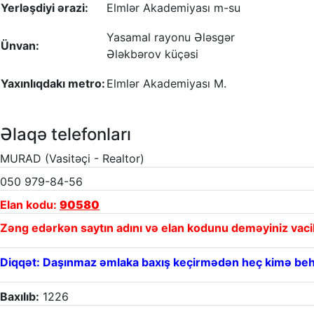
Yerləşdiyi ərazi:
Elmlər Akademiyası m-su
Yasamal rayonu Ələsgər
Ünvan:
Ələkbərov küçəsi
Yaxınlıqdakı metro:
Elmlər Akademiyası M.
Əlaqə telefonları
MURAD (Vasitəçi - Realtor)
050 979-84-56
Elan kodu:
90580
Zəng edərkən saytın adını və elan kodunu deməyiniz vaci
Diqqət: Daşınmaz əmlaka baxış keçirmədən heç kimə beh
Baxılıb:
1226