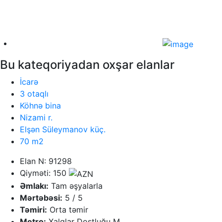
Bu kateqoriyadan oxşar elanlar
İcarə
3 otaqlı
Köhnə bina
Nizami r.
Elşən Süleymanov küç.
70 m2
Elan N: 91298
Qiyməti: 150
Əmlakı:
Tam əşyalarla
Mərtəbəsi:
5 / 5
Təmiri:
Orta təmir
Metro:
Xalqlar Dostluğu M.