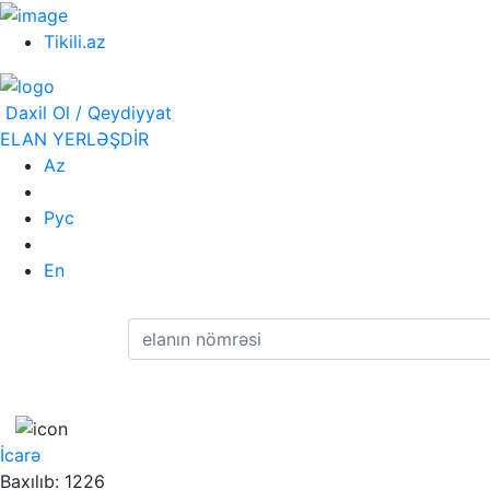
Tikili.az
Daxil Ol / Qeydiyyat
ELAN YERLƏŞDİR
Az
Рус
En
İcarə
Baxılıb: 1226