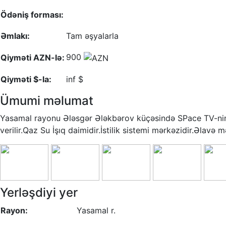
Ödəniş forması:
Əmlakı:
Tam əşyalarla
900
Qiyməti AZN-lə:
Qiyməti $-la:
inf $
Ümumi məlumat
Yasamal rayonu Ələsgər Ələkbərov küçəsində SPace TV-nin 
verilir.Qaz Su İşıq daimidir.İstilik sistemi mərkəzidir.Əlavə
Yerləşdiyi yer
Rayon:
Yasamal r.