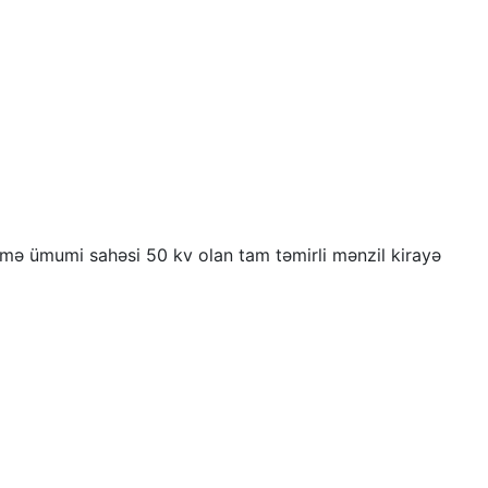
ə ümumi sahəsi 50 kv olan tam təmirli mənzil kirayə