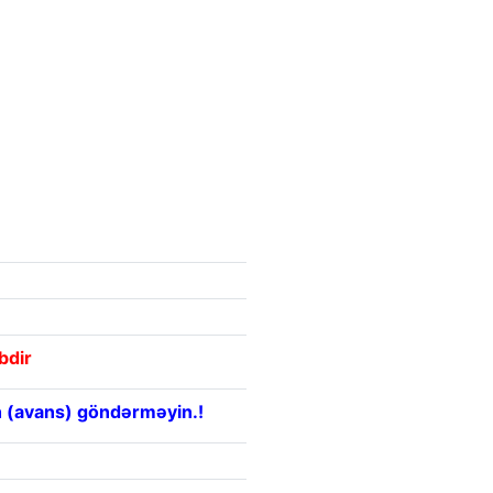
bdir
 (avans) göndərməyin.!