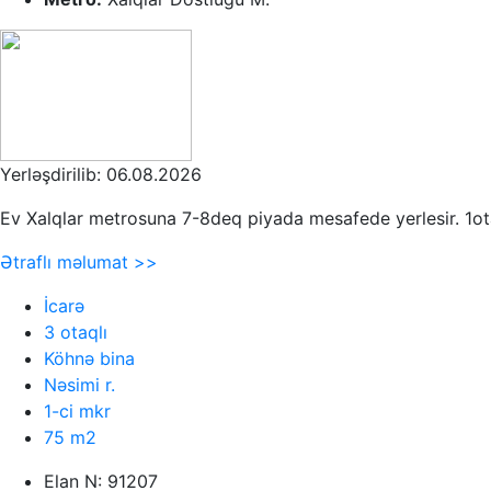
Yerləşdirilib: 06.08.2026
Ev Xalqlar metrosuna 7-8deq piyada mesafede yerlesir. 1otagi
Ətraflı məlumat >>
İcarə
3 otaqlı
Köhnə bina
Nəsimi r.
1-ci mkr
75 m2
Elan N: 91207