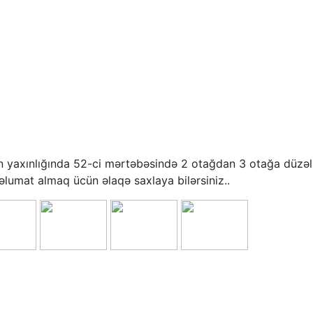
yaxınlığında 52-ci mərtəbəsində 2 otağdan 3 otağa düzəlm
 məlumat almaq ücün əlaqə saxlaya bilərsiniz..