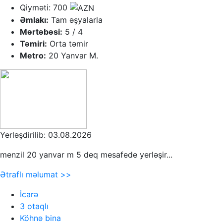
Qiyməti: 700
Əmlakı:
Tam əşyalarla
Mərtəbəsi:
5 / 4
Təmiri:
Orta təmir
Metro:
20 Yanvar M.
Yerləşdirilib: 03.08.2026
menzil 20 yanvar m 5 deq mesafede yerləşir...
Ətraflı məlumat >>
İcarə
3 otaqlı
Köhnə bina