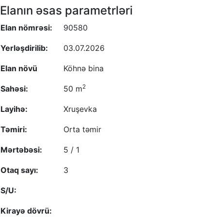
Elanın əsas parametrləri
Elan nömrəsi:
90580
Yerləşdirilib:
03.07.2026
Elan növü
Köhnə bina
2
Sahəsi:
50 m
Layihə:
Xruşevka
Təmiri:
Orta təmir
Mərtəbəsi:
5 / 1
Otaq sayı:
3
S/U:
Kirayə dövrü: