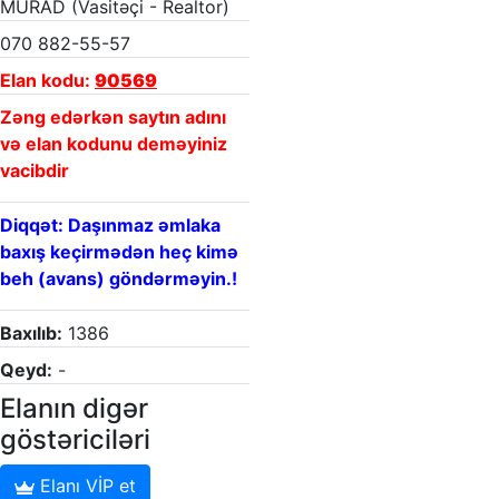
MURAD (Vasitəçi - Realtor)
070 882-55-57
Elan kodu:
90569
Zəng edərkən saytın adını
və elan kodunu deməyiniz
vacibdir
Diqqət: Daşınmaz əmlaka
baxış keçirmədən heç kimə
beh (avans) göndərməyin.!
Baxılıb:
1386
Qeyd:
-
Elanın digər
göstəriciləri
Elanı VİP et