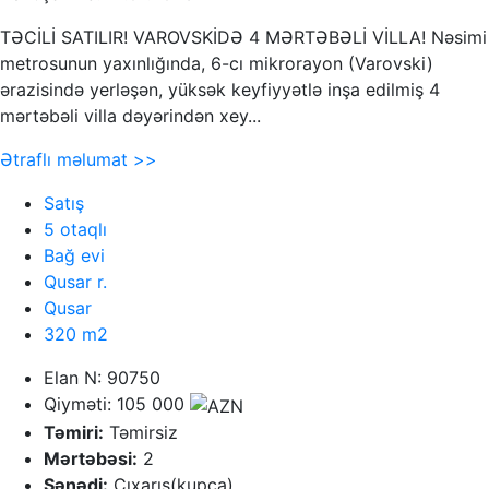
TƏCİLİ SATILIR! VAROVSKİDƏ 4 MƏRTƏBƏLİ VİLLA! Nəsimi
metrosunun yaxınlığında, 6-cı mikrorayon (Varovski)
ərazisində yerləşən, yüksək keyfiyyətlə inşa edilmiş 4
mərtəbəli villa dəyərindən xey...
Ətraflı məlumat >>
Satış
5 otaqlı
Bağ evi
Qusar r.
Qusar
320 m2
Elan N: 90750
Qiyməti: 105 000
Təmiri:
Təmirsiz
Mərtəbəsi:
2
Sənədi:
Çıxarış(kupça)