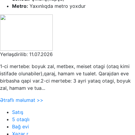
Metro:
Yaxınlıqda metro yoxdur
Yerləşdirilib: 11.07.2026
1-ci mertebe: boyuk zal, metbex, meiset otagi (otaq kimi
istifade olunabiler),qaraj, hamam ve tualet. Qarajdan eve
birbasha qapi var.2-ci mertebe: 3 ayri yataq otagi, boyuk
zal, hamam ve tua...
Ətraflı məlumat >>
Satış
5 otaqlı
Bağ evi
Xəzər r.