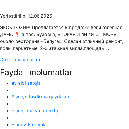
Yerləşdirilib: 12.06.2026
ЭКСКЛЮЗИВ! Предлагается к продаже великолепная
ДАЧА 📍 в пос. Бузовна, ВТОРАЯ ЛИНИЯ ОТ МОРЯ,
около ресторана «Белуга». Сделан отличный ремонт,
полы паркетные. 2-х этажная вилла,площадь ...
Ətraflı məlumat >>
Faydalı məlumatlar
ev alqi satqisi
Elan yerləşdirmə qaydaları
Elan silmə və redakta
Elanı VİP etmək