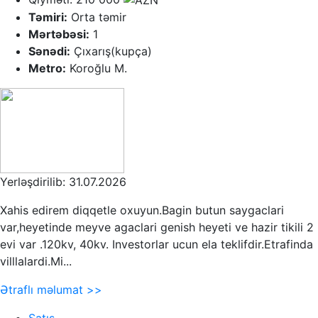
Təmiri:
Orta təmir
Mərtəbəsi:
1
Sənədi:
Çıxarış(kupça)
Metro:
Koroğlu M.
Yerləşdirilib: 31.07.2026
Xahis edirem diqqetle oxuyun.Bagin butun saygaclari
var,heyetinde meyve agaclari genish heyeti ve hazir tikili 2
evi var .120kv, 40kv. Investorlar ucun ela teklifdir.Etrafinda
villlalardi.Mi...
Ətraflı məlumat >>