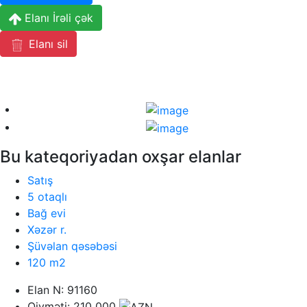
Elanı İrəli çək
Elanı sil
Bu kateqoriyadan oxşar elanlar
Satış
5 otaqlı
Bağ evi
Xəzər r.
Şüvəlan qəsəbəsi
120 m2
Elan N: 91160
Qiyməti: 210 000