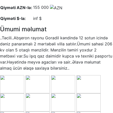
155 000
Qiyməti AZN-lə:
Qiyməti $-la:
inf $
Ümumi məlumat
..Təcili..Abşeron rayonu Goradil kəndində 12 sotun icində
dəniz panaramalı 2 mərtəbəli villa satılır.Ümumi sahəsi 206
kv olan 5 otaqlı mənzildir. Mənzilin təmiri yoxdur 2
mətbəxi var.Su işıq qaz daimidir kupca və texniki pasportu
var.Həyətində meyvə agacları və sair..Əlavə məlumat
almaq ücün əlaqə saxlaya bilərsiniz..