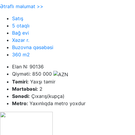
Ətraflı məlumat >>
Satış
5 otaqlı
Bağ evi
Xəzər r.
Buzovna qəsəbəsi
360 m2
Elan N: 90136
Qiyməti: 850 000
Təmiri:
Yaxşı təmir
Mərtəbəsi:
2
Sənədi:
Çıxarış(kupça)
Metro:
Yaxınlıqda metro yoxdur