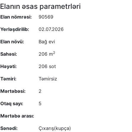
Elanın əsas parametrləri
Elan nömrəsi:
90569
Yerləşdirilib:
02.07.2026
Elan növü:
Bağ evi
2
Sahəsi:
206 m
Həyəti:
206 sot
Təmiri:
Təmirsiz
Mərtəbəsi:
2
Otaq sayı:
5
Mərtəbə arası:
Sənədi:
Çıxarış(kupça)