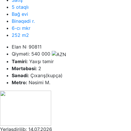
Satış
5 otaqlı
Bağ evi
Binəqədi r.
6-cı mkr
252 m2
Elan N: 90811
Qiyməti: 540 000
Təmiri:
Yaxşı təmir
Mərtəbəsi:
2
Sənədi:
Çıxarış(kupça)
Metro:
Nəsimi M.
Yerləşdirilib: 14.07.2026