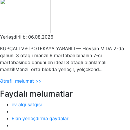
Yerləşdirilib: 06.08.2026
KUPÇALI VƏ İPOTEKAYA YARARLI — Hövsan MİDA 2-də
qanuni 3 otaqlı mənzil!9 mərtəbəli binanın 7-ci
mərtəbəsində qanuni en ideal 3 otaqlı planlamalı
mənzil!Mənzil orta blokda yerləşir, yelçəkənd...
Ətraflı məlumat >>
Faydalı məlumatlar
ev alqi satqisi
Elan yerləşdirmə qaydaları