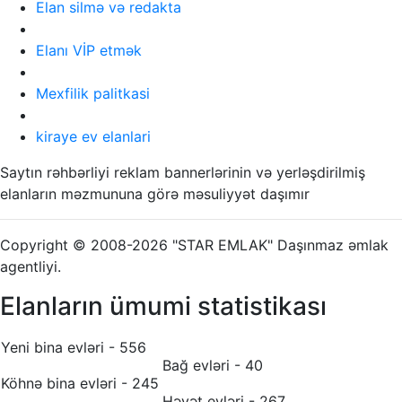
Elan silmə və redakta
Elanı VİP etmək
Mexfilik palitkasi
kiraye ev elanlari
Saytın rəhbərliyi reklam bannerlərinin və yerləşdirilmiş
elanların məzmununa görə məsuliyyət daşımır
Copyright © 2008-2026 "STAR EMLAK" Daşınmaz əmlak
agentliyi.
Elanların ümumi statistikası
Yeni bina evləri - 556
Bağ evləri - 40
Köhnə bina evləri - 245
Həyət evləri - 267