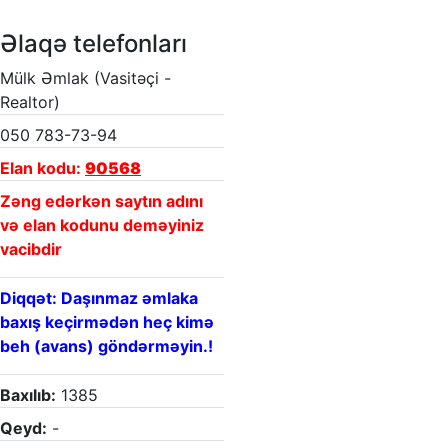
Əlaqə telefonları
Mülk Əmlak (Vasitəçi -
Realtor)
050 783-73-94
Elan kodu:
90568
Zəng edərkən saytın adını
və elan kodunu deməyiniz
vacibdir
Diqqət: Daşınmaz əmlaka
baxış keçirmədən heç kimə
beh (avans) göndərməyin.!
Baxılıb:
1385
Qeyd:
-