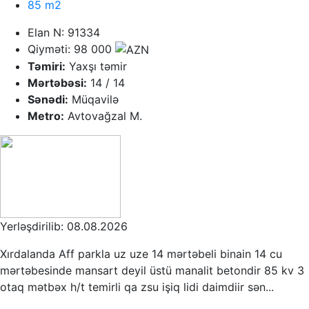
85 m2
Elan N: 91334
Qiyməti: 98 000
Təmiri:
Yaxşı təmir
Mərtəbəsi:
14 / 14
Sənədi:
Müqavilə
Metro:
Avtovağzal M.
Yerləşdirilib: 08.08.2026
Xırdalanda Aff parkla uz uze 14 mərtəbeli binain 14 cu
mərtəbesinde mansart deyil üstü manalit betondir 85 kv 3
otaq mətbəx h/t temirli qa zsu işiq lidi daimdiir sən...