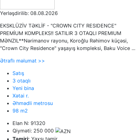
Yerləşdirilib: 08.08.2026
EKSKLÜZİV TƏKLİF - "CROWN CITY RESIDENCE"
PREMİUM KOMPLEKS!! SATILIR 3 OTAQLI PREMIUM
MƏNZIL**Nərimanov rayonu, Koroğlu Rəhimov küçəsi,
"Crown City Residence" yaşayış kompleksi, Baku Voice ...
Ətraflı məlumat >>
Satış
3 otaqlı
Yeni bina
Xətai r.
Əhmədli metrosu
98 m2
Elan N: 91320
Qiyməti: 250 000
Təmiri:
Yaxşı təmir