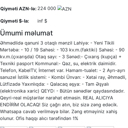
224 000
Qiyməti AZN-lə:
Qiyməti $-la:
inf $
Ümumi məlumat
Əhmədlidə qanuni 3 otaqlı mənzil Lahiyə: - Yeni Tikili
Mərtəbə: - 10 / 19 Sahəsi: - 103 kv.m.(faktiki) Sahəsi: - 90
kv.m.(çıxarışda) Otaq sayı: - 3 Sənəd:- Çıxarış (kupça) +
Texniki pasport Kommunal:- Qaz, su, elektrik daimidir.
Telefon, KabelTV, İnternet var. Hamam-tualet: - 2 Ayrı-ayrı
sanuzel İstilik sistemi: - Kombi Ünvan: - Xətai ray, Əhmədli,
Lütfizadə Yaxınlıqda: - Qalacaq əşya: - Tam Əşyalı
(elektronika xaric) QEYD: - Bütün sənədlər qaydasındadır.
Qeyri-real müştərilər narahat etməsin. REAL ALICIYA
ENDİRİM OLACAQ! Siz çağrı atın, biz sizə zəng edəcik.
Whatsapa cavab verilməyə bilər. Zəng etməyiniz xahiş
olunur. Ofis haqqı alıcı tərəfindən 1%