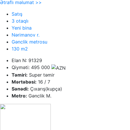
Ətraflı məlumat >>
Satış
3 otaqlı
Yeni bina
Nərimanov r.
Gənclik metrosu
130 m2
Elan N: 91329
Qiyməti: 495 000
Təmiri:
Super təmir
Mərtəbəsi:
16 / 7
Sənədi:
Çıxarış(kupça)
Metro:
Gənclik M.