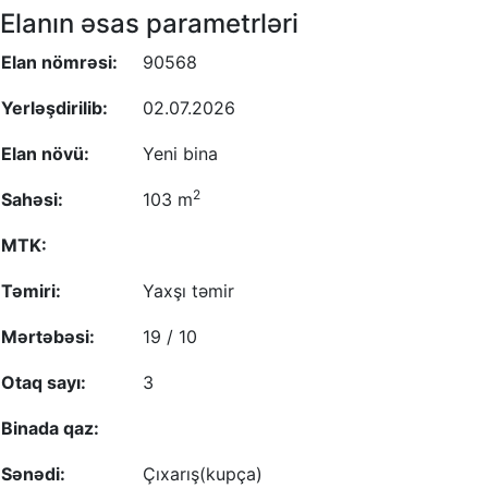
Elanın əsas parametrləri
Elan nömrəsi:
90568
Yerləşdirilib:
02.07.2026
Elan növü:
Yeni bina
2
Sahəsi:
103 m
MTK:
Təmiri:
Yaxşı təmir
Mərtəbəsi:
19 / 10
Otaq sayı:
3
Binada qaz:
Sənədi:
Çıxarış(kupça)