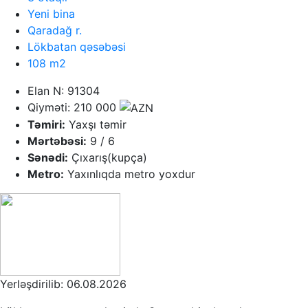
Yeni bina
Qaradağ r.
Lökbatan qəsəbəsi
108 m2
Elan N: 91304
Qiyməti: 210 000
Təmiri:
Yaxşı təmir
Mərtəbəsi:
9 / 6
Sənədi:
Çıxarış(kupça)
Metro:
Yaxınlıqda metro yoxdur
Yerləşdirilib: 06.08.2026