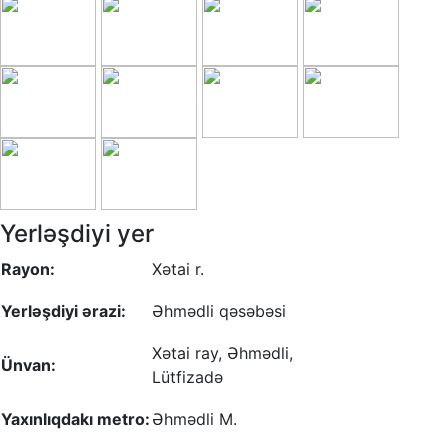
Yerləşdiyi yer
Rayon:
Xətai r.
Yerləşdiyi ərazi:
Əhmədli qəsəbəsi
Xətai ray, Əhmədli,
Ünvan:
Lütfizadə
Yaxınlıqdakı metro:
Əhmədli M.