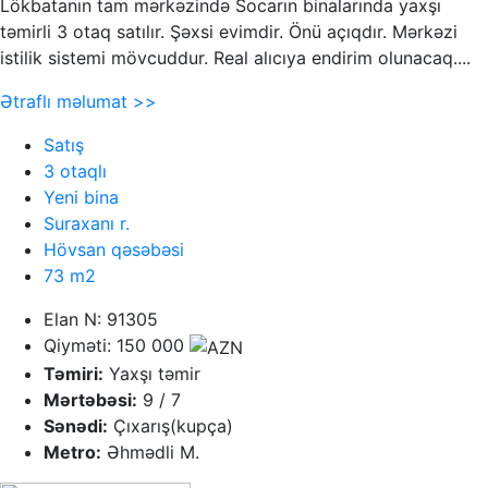
Lökbatanın tam mərkəzində Socarın binalarında yaxşı
təmirli 3 otaq satılır. Şəxsi evimdir. Önü açıqdır. Mərkəzi
istilik sistemi mövcuddur. Real alıcıya endirim olunacaq....
Ətraflı məlumat >>
Satış
3 otaqlı
Yeni bina
Suraxanı r.
Hövsan qəsəbəsi
73 m2
Elan N: 91305
Qiyməti: 150 000
Təmiri:
Yaxşı təmir
Mərtəbəsi:
9 / 7
Sənədi:
Çıxarış(kupça)
Metro:
Əhmədli M.