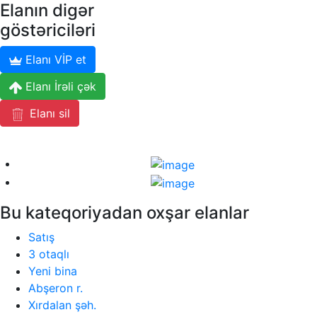
Elanın digər
göstəriciləri
Elanı VİP et
Elanı İrəli çək
Elanı sil
Bu kateqoriyadan oxşar elanlar
Satış
3 otaqlı
Yeni bina
Abşeron r.
Xırdalan şəh.