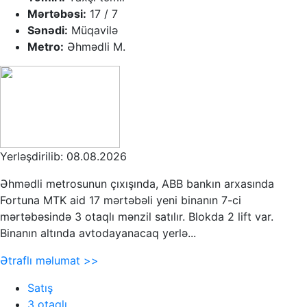
Mərtəbəsi:
17 / 7
Sənədi:
Müqavilə
Metro:
Əhmədli M.
Yerləşdirilib: 08.08.2026
Əhmədli metrosunun çıxışında, ABB bankın arxasında
Fortuna MTK aid 17 mərtəbəli yeni binanın 7-ci
mərtəbəsində 3 otaqlı mənzil satılır. Blokda 2 lift var.
Binanın altında avtodayanacaq yerlə...
Ətraflı məlumat >>
Satış
3 otaqlı