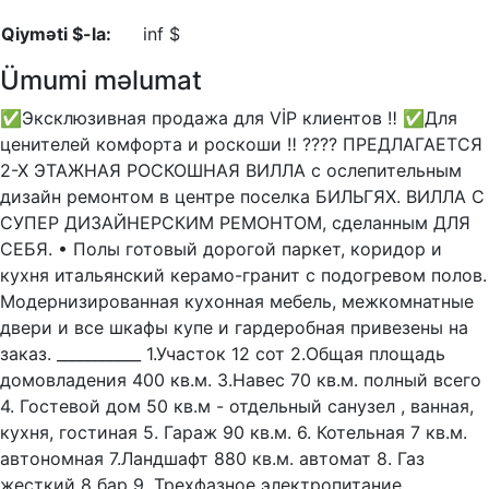
Qiyməti $-la:
inf $
Ümumi məlumat
✅Эксклюзивная продажа для VİP клиентов ‼️ ✅Для
ценителей комфорта и роскоши ‼️ ???? ПРЕДЛАГАЕТСЯ
2-Х ЭТАЖНАЯ РОСКОШНАЯ ВИЛЛА c ослепительным
дизайн ремонтом в центре поселка БИЛЬГЯХ. ВИЛЛА С
СУПЕР ДИЗАЙНЕРСКИМ РЕМОНТОМ, сделанным ДЛЯ
СЕБЯ. • Полы готовый дорогой паркет, коридор и
кухня итальянский керамо-гранит с подогревом полов.
Модернизированная кухонная мебель, межкомнатные
двери и все шкафы купе и гардеробная привезены на
заказ. ___________ 1.Участок 12 сот 2.Общая площадь
домовладения 400 кв.м. 3.Навес 70 кв.м. полный всего
4. Гостевой дом 50 кв.м - отдельный санузел , ванная,
кухня, гостиная 5. Гараж 90 кв.м. 6. Котельная 7 кв.м.
автономная 7.Ландшафт 880 кв.м. автомат 8. Газ
жесткий 8 бар 9. Трехфазное электропитание