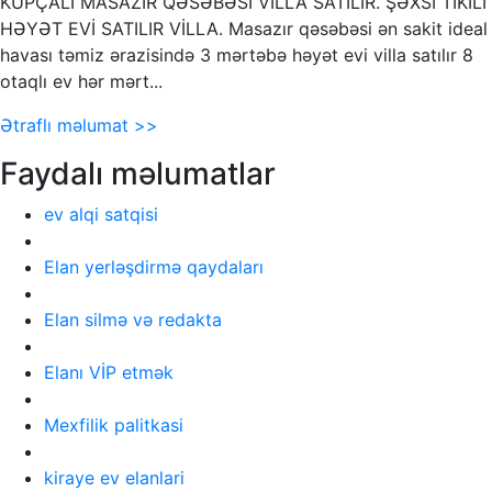
KUPÇALI MASAZIR QƏSƏBƏSİ VİLLA SATILIR. ŞƏXSİ TİKİLİ
HƏYƏT EVİ SATILIR VİLLA. Masazır qəsəbəsi ən sakit ideal
havası təmiz ərazisində 3 mərtəbə həyət evi villa satılır 8
otaqlı ev hər mərt...
Ətraflı məlumat >>
Faydalı məlumatlar
ev alqi satqisi
Elan yerləşdirmə qaydaları
Elan silmə və redakta
Elanı VİP etmək
Mexfilik palitkasi
kiraye ev elanlari