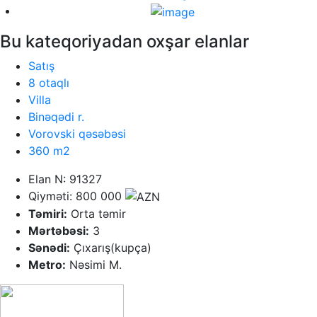
Bu kateqoriyadan oxşar elanlar
Satış
8 otaqlı
Villa
Binəqədi r.
Vorovski qəsəbəsi
360 m2
Elan N: 91327
Qiyməti: 800 000
Təmiri:
Orta təmir
Mərtəbəsi:
3
Sənədi:
Çıxarış(kupça)
Metro:
Nəsimi M.