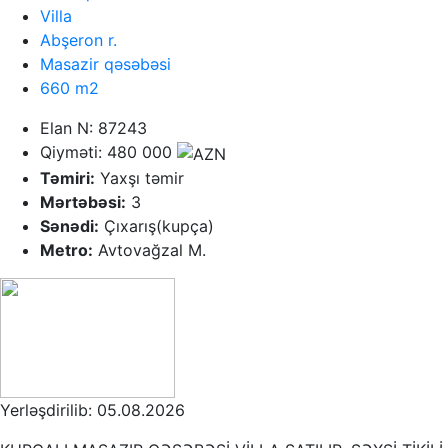
Villa
Abşeron r.
Masazir qəsəbəsi
660 m2
Elan N: 87243
Qiyməti: 480 000
Təmiri:
Yaxşı təmir
Mərtəbəsi:
3
Sənədi:
Çıxarış(kupça)
Metro:
Avtovağzal M.
Yerləşdirilib: 05.08.2026