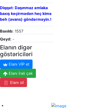
Diqqət: Daşınmaz əmlaka
baxış keçirmədən heç kimə
beh (avans) göndərməyin.!
Baxılıb:
1557
Qeyd:
-
Elanın digər
göstəriciləri
Elanı VİP et
Elanı İrəli çək
Elanı sil