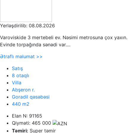
Yerləşdirilib: 08.08.2026
Varoviskide 3 mertebeli ev. Nəsimi metrosuna çox yaxın.
Evinde torpağında sənədi var....
Ətraflı məlumat >>
Satış
8 otaqlı
Villa
Abşeron r.
Goradil qəsəbəsi
440 m2
Elan N: 91165
Qiyməti: 465 000
Təmiri:
Super təmir