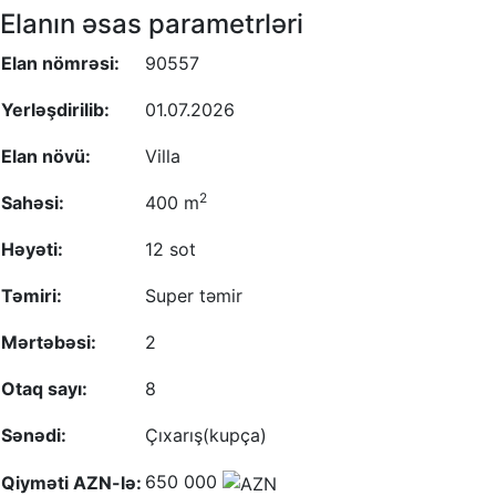
Elanın əsas parametrləri
Elan nömrəsi:
90557
Yerləşdirilib:
01.07.2026
Elan növü:
Villa
2
Sahəsi:
400 m
Həyəti:
12 sot
Təmiri:
Super təmir
Mərtəbəsi:
2
Otaq sayı:
8
Sənədi:
Çıxarış(kupça)
650 000
Qiyməti AZN-lə: