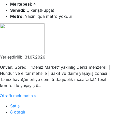
Mərtəbəsi:
4
Sənədi:
Çıxarış(kupça)
Metro:
Yaxınlıqda metro yoxdur
Yerləşdirilib: 31.07.2026
Ünvan: Görədil, "Dəniz Market" yaxınlığıDəniz mənzərəli |
Hündür və elitar məhəllə | Sakit və daimi yaşayış zonası |
Təmiz havaÇimərliyə cəmi 5 dəqiqəlik məsafədə!4 fəsil
komfortlu yaşayış ü...
Ətraflı məlumat >>
Satış
8 otaqlı