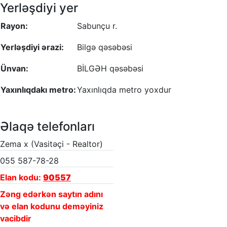
Yerləşdiyi yer
Rayon:
Sabunçu r.
Yerləşdiyi ərazi:
Bilgə qəsəbəsi
Ünvan:
BİLGƏH qəsəbəsi
Yaxınlıqdakı metro:
Yaxınlıqda metro yoxdur
Əlaqə telefonları
Zema x (Vasitəçi - Realtor)
055 587-78-28
Elan kodu:
90557
Zəng edərkən saytın adını
və elan kodunu deməyiniz
vacibdir