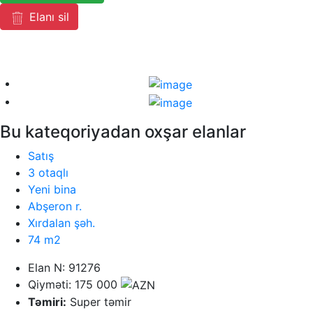
Elanı sil
Bu kateqoriyadan oxşar elanlar
Satış
3 otaqlı
Yeni bina
Abşeron r.
Xırdalan şəh.
74 m2
Elan N: 91276
Qiyməti: 175 000
Təmiri:
Super təmir