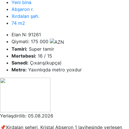
Yeni bina
Abşeron r.
Xırdalan şəh.
74 m2
Elan N: 91261
Qiyməti: 175 000
Təmiri:
Super təmir
Mərtəbəsi:
16 / 15
Sənədi:
Çıxarış(kupça)
Metro:
Yaxınlıqda metro yoxdur
Yerləşdirilib: 05.08.2026
📌Xirdalan seheri, Kristal Abseron 1 layihesinde yerlesen