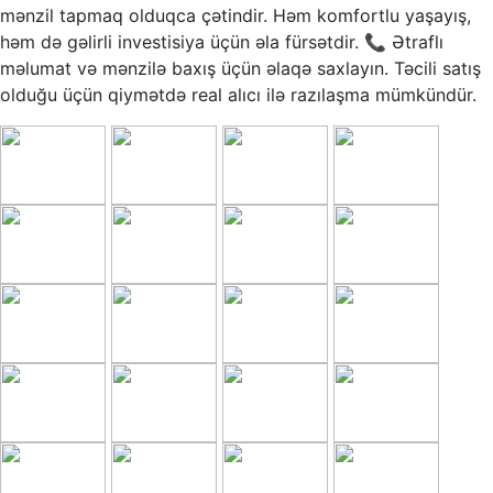
mənzil tapmaq olduqca çətindir. Həm komfortlu yaşayış,
həm də gəlirli investisiya üçün əla fürsətdir. 📞 Ətraflı
məlumat və mənzilə baxış üçün əlaqə saxlayın. Təcili satış
olduğu üçün qiymətdə real alıcı ilə razılaşma mümkündür.