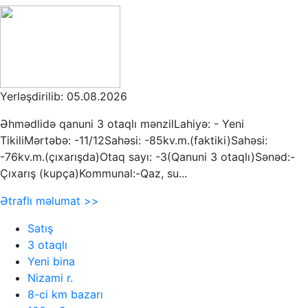
Yerləşdirilib: 05.08.2026
Əhmədlidə qanuni 3 otaqlı mənzilLahiyə: - Yeni
TikiliMərtəbə: -11/12Sahəsi: -85kv.m.(faktiki)Sahəsi:
-76kv.m.(çıxarışda)Otaq sayı: -3(Qanuni 3 otaqlı)Sənəd:-
Çıxarış (kupça)Kommunal:-Qaz, su...
Ətraflı məlumat >>
Satış
3 otaqlı
Yeni bina
Nizami r.
8-ci km bazarı