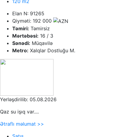
120 m2
Elan N: 91265
Qiyməti: 192 000
Təmiri:
Təmirsiz
Mərtəbəsi:
16 / 3
Sənədi:
Müqavilə
Metro:
Xalqlar Dostluğu M.
Yerləşdirilib: 05.08.2026
Qaz su işıq var....
Ətraflı məlumat >>
Satış