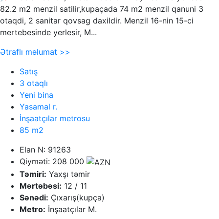
82.2 m2 menzil satilir,kupaçada 74 m2 menzil qanuni 3
otaqdi, 2 sanitar qovsag daxildir. Menzil 16-nin 15-ci
mertebesinde yerlesir, M...
Ətraflı məlumat >>
Satış
3 otaqlı
Yeni bina
Yasamal r.
İnşaatçılar metrosu
85 m2
Elan N: 91263
Qiyməti: 208 000
Təmiri:
Yaxşı təmir
Mərtəbəsi:
12 / 11
Sənədi:
Çıxarış(kupça)
Metro:
İnşaatçılar M.