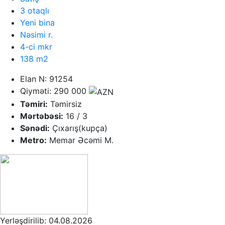
3 otaqlı
Yeni bina
Nəsimi r.
4-ci mkr
138 m2
Elan N: 91254
Qiyməti: 290 000
Təmiri:
Təmirsiz
Mərtəbəsi:
16 / 3
Sənədi:
Çıxarış(kupça)
Metro:
Memar Əcəmi M.
Yerləşdirilib: 04.08.2026