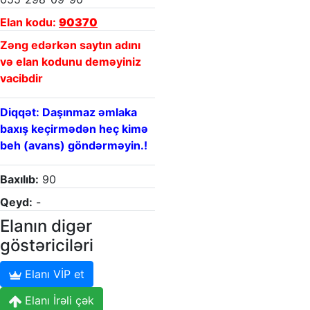
Elan kodu:
90370
Zəng edərkən saytın adını
və elan kodunu deməyiniz
vacibdir
Diqqət: Daşınmaz əmlaka
baxış keçirmədən heç kimə
beh (avans) göndərməyin.!
Baxılıb:
90
Qeyd:
-
Elanın digər
göstəriciləri
Elanı VİP et
Elanı İrəli çək