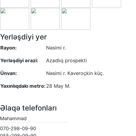
Yerləşdiyi yer
Rayon:
Nəsimi r.
Yerləşdiyi ərazi:
Azadlıq prospekti
Ünvan:
Nəsimi r. Kaveroçkin küç.
Yaxınlıqdakı metro:
28 May M.
Əlaqə telefonları
Məhəmməd
070-298-09-90
055-298-09-90