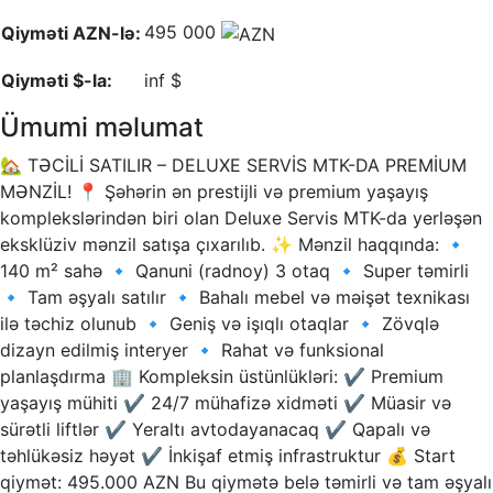
495 000
Qiyməti AZN-lə:
Qiyməti $-la:
inf $
Ümumi məlumat
🏡 TƏCİLİ SATILIR – DELUXE SERVİS MTK-DA PREMİUM
MƏNZİL! 📍 Şəhərin ən prestijli və premium yaşayış
komplekslərindən biri olan Deluxe Servis MTK-da yerləşən
eksklüziv mənzil satışa çıxarılıb. ✨ Mənzil haqqında: 🔹
140 m² sahə 🔹 Qanuni (radnoy) 3 otaq 🔹 Super təmirli
🔹 Tam əşyalı satılır 🔹 Bahalı mebel və məişət texnikası
ilə təchiz olunub 🔹 Geniş və işıqlı otaqlar 🔹 Zövqlə
dizayn edilmiş interyer 🔹 Rahat və funksional
planlaşdırma 🏢 Kompleksin üstünlükləri: ✔ Premium
yaşayış mühiti ✔ 24/7 mühafizə xidməti ✔ Müasir və
sürətli liftlər ✔ Yeraltı avtodayanacaq ✔ Qapalı və
təhlükəsiz həyət ✔ İnkişaf etmiş infrastruktur 💰 Start
qiymət: 495.000 AZN Bu qiymətə belə təmirli və tam əşyalı