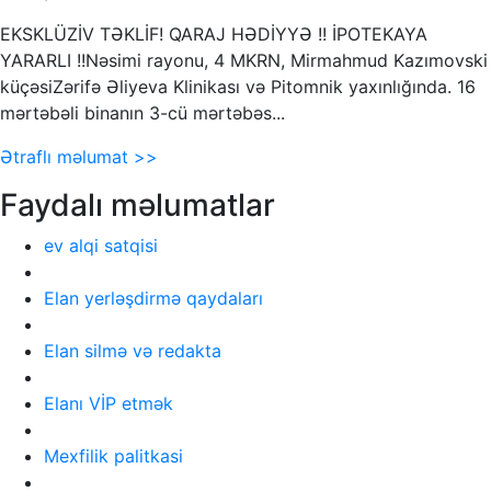
EKSKLÜZİV TƏKLİF! QARAJ HƏDİYYƏ !! İPOTEKAYA
YARARLI !!Nəsimi rayonu, 4 MKRN, Mirmahmud Kazımovski
küçəsiZərifə Əliyeva Klinikası və Pitomnik yaxınlığında. 16
mərtəbəli binanın 3-cü mərtəbəs...
Ətraflı məlumat >>
Faydalı məlumatlar
ev alqi satqisi
Elan yerləşdirmə qaydaları
Elan silmə və redakta
Elanı VİP etmək
Mexfilik palitkasi