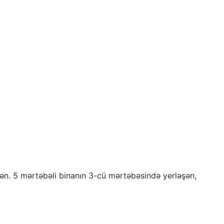
şən. 5 mərtəbəli binanın 3-cü mərtəbəsində yerləşən,