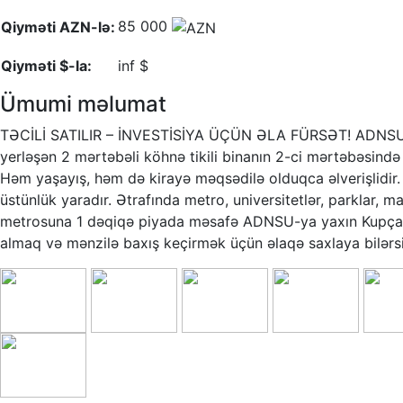
85 000
Qiyməti AZN-lə:
Qiyməti $-la:
inf $
Ümumi məlumat
TƏCİLİ SATILIR – İNVESTİSİYA ÜÇÜN ƏLA FÜRSƏT! ADNSU v
yerləşən 2 mərtəbəli köhnə tikili binanın 2-ci mərtəbəsində 2
Həm yaşayış, həm də kirayə məqsədilə olduqca əlverişlidir
üstünlük yaradır. Ətrafında metro, universitetlər, parklar,
metrosuna 1 dəqiqə piyada məsafə ADNSU-ya yaxın Kupça va
almaq və mənzilə baxış keçirmək üçün əlaqə saxlaya bilərsi