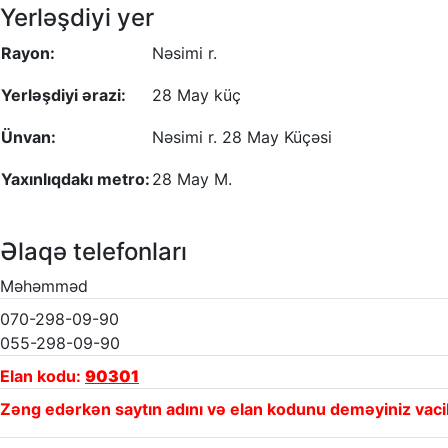
Yerləşdiyi yer
Rayon:
Nəsimi r.
Yerləşdiyi ərazi:
28 May küç
Ünvan:
Nəsimi r. 28 May Küçəsi
Yaxınlıqdakı metro:
28 May M.
Əlaqə telefonları
Məhəmməd
070-298-09-90
055-298-09-90
Elan kodu:
90301
Zəng edərkən saytın adını və elan kodunu deməyiniz vaci