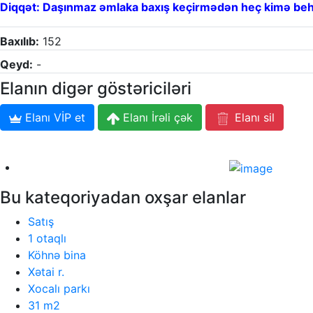
Diqqət: Daşınmaz əmlaka baxış keçirmədən heç kimə beh
Baxılıb:
152
Qeyd:
-
Elanın digər göstəriciləri
Elanı VİP et
Elanı İrəli çək
Elanı sil
Bu kateqoriyadan oxşar elanlar
Satış
1 otaqlı
Köhnə bina
Xətai r.
Xocalı parkı
31 m2