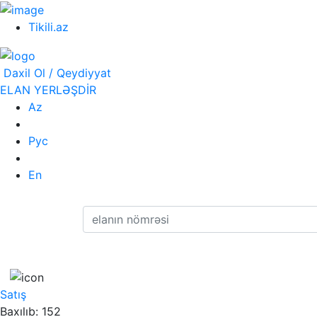
Tikili.az
Daxil Ol / Qeydiyyat
ELAN YERLƏŞDİR
Az
Рус
En
Satış
Baxılıb: 152