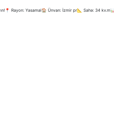
n!📍 Rayon: Yasamal🏠 Ünvan: İzmir pr📐 Sahə: 34 kv.m📊 