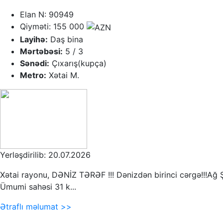
Elan N: 90949
Qiyməti: 155 000
Layihə:
Daş bina
Mərtəbəsi:
5 / 3
Sənədi:
Çıxarış(kupça)
Metro:
Xətai M.
Yerləşdirilib: 20.07.2026
Xətai rayonu, DƏNİZ TƏRƏF !!! Dənizdən birinci cərgə!!!Ağ 
Ümumi sahəsi 31 k...
Ətraflı məlumat >>