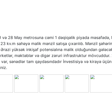
ə 28 May metrosuna cəmi 1 dəqiqəlik piyada məsafədə, M
3 kv.m sahəyə malik mənzil satışa çıxarılıb. Mənzil şəhərin ən
. Ərazi yüksək inkişaf potensialına malik olduğundan gələc
 marketlər, məktəblər və digər zəruri infrastruktur mövcuddu
r, sənədlər tam qaydasındadır İnvestisiya və kirayə üçün 
niz.