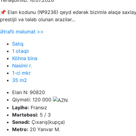
Yerləşdirilib: 16.07.2026
📌 Elan kodunu (№9236) qeyd edərək bizimlə əlaqə saxlayı
prestijli və tələb olunan ərazilər...
Ətraflı məlumat >>
Satış
1 otaqlı
Köhnə bina
Nəsimi r.
1-ci mkr
35 m2
Elan N: 90820
Qiyməti: 120 000
Layihə:
Fransız
Mərtəbəsi:
5 / 3
Sənədi:
Çıxarış(kupça)
Metro:
20 Yanvar M.