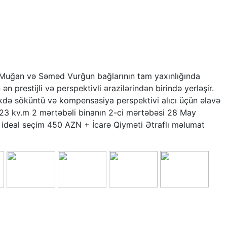
uğan və Səməd Vurğun bağlarının tam yaxınlığında
 prestijli və perspektivli ərazilərindən birində yerləşir.
əkdə söküntü və kompensasiya perspektivi alıcı üçün əlavə
r. 23 kv.m 2 mərtəbəli binanın 2-ci mərtəbəsi 28 May
ideal seçim 450 AZN + İcarə Qiyməti Ətraflı məlumat