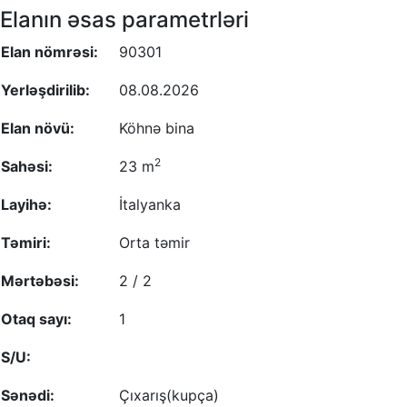
Elanın əsas parametrləri
Elan nömrəsi:
90301
Yerləşdirilib:
08.08.2026
Elan növü:
Köhnə bina
2
Sahəsi:
23 m
Layihə:
İtalyanka
Təmiri:
Orta təmir
Mərtəbəsi:
2 / 2
Otaq sayı:
1
S/U:
Sənədi:
Çıxarış(kupça)