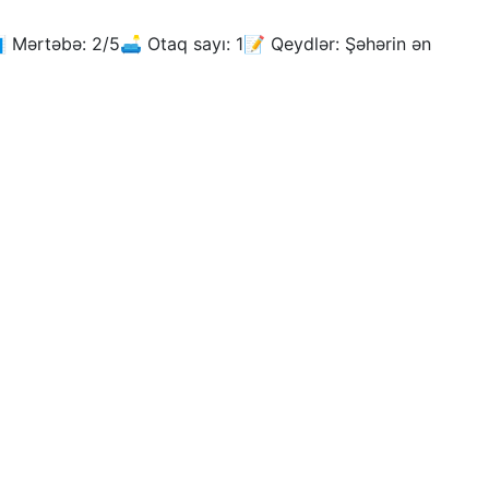
Mərtəbə: 2/5🛋️ Otaq sayı: 1📝 Qeydlər: Şəhərin ən