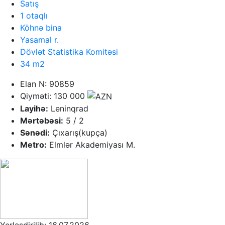
Satış
1 otaqlı
Köhnə bina
Yasamal r.
Dövlət Statistika Komitəsi
34 m2
Elan N: 90859
Qiyməti: 130 000
Layihə:
Leninqrad
Mərtəbəsi:
5 / 2
Sənədi:
Çıxarış(kupça)
Metro:
Elmlər Akademiyası M.