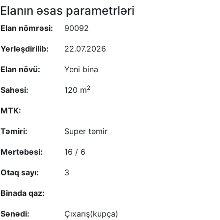
Elanın əsas parametrləri
Elan nömrəsi:
90092
Yerləşdirilib:
22.07.2026
Elan növü:
Yeni bina
2
Sahəsi:
120 m
MTK:
Təmiri:
Super təmir
Mərtəbəsi:
16 / 6
Otaq sayı:
3
Binada qaz:
Sənədi:
Çıxarış(kupça)