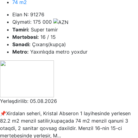
74 m2
Elan N: 91276
Qiyməti: 175 000
Təmiri:
Super təmir
Mərtəbəsi:
16 / 15
Sənədi:
Çıxarış(kupça)
Metro:
Yaxınlıqda metro yoxdur
Yerləşdirilib: 05.08.2026
📌Xirdalan seheri, Kristal Abseron 1 layihesinde yerlesen
82.2 m2 menzil satilir,kupaçada 74 m2 menzil qanuni 3
otaqdi, 2 sanitar qovsag daxildir. Menzil 16-nin 15-ci
mertebesinde yerlesir, M...