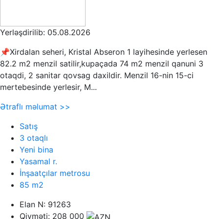
Yerləşdirilib: 05.08.2026
📌Xirdalan seheri, Kristal Abseron 1 layihesinde yerlesen
82.2 m2 menzil satilir,kupaçada 74 m2 menzil qanuni 3
otaqdi, 2 sanitar qovsag daxildir. Menzil 16-nin 15-ci
mertebesinde yerlesir, M...
Ətraflı məlumat >>
Satış
3 otaqlı
Yeni bina
Yasamal r.
İnşaatçılar metrosu
85 m2
Elan N: 91263
Qiyməti: 208 000