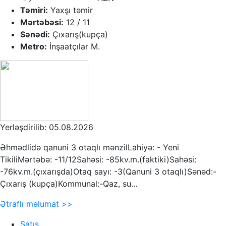
Təmiri:
Yaxşı təmir
Mərtəbəsi:
12 / 11
Sənədi:
Çıxarış(kupça)
Metro:
İnşaatçılar M.
Yerləşdirilib: 05.08.2026
Əhmədlidə qanuni 3 otaqlı mənzilLahiyə: - Yeni
TikiliMərtəbə: -11/12Sahəsi: -85kv.m.(faktiki)Sahəsi:
-76kv.m.(çıxarışda)Otaq sayı: -3(Qanuni 3 otaqlı)Sənəd:-
Çıxarış (kupça)Kommunal:-Qaz, su...
Ətraflı məlumat >>
Satış