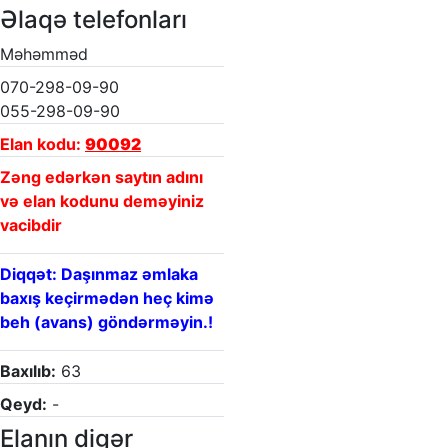
Əlaqə telefonları
Məhəmməd
070-298-09-90
055-298-09-90
Elan kodu:
90092
Zəng edərkən saytın adını
və elan kodunu deməyiniz
vacibdir
Diqqət: Daşınmaz əmlaka
baxış keçirmədən heç kimə
beh (avans) göndərməyin.!
Baxılıb:
63
Qeyd:
-
Elanın digər