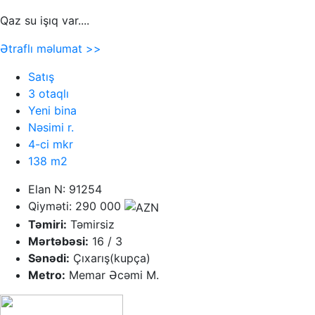
Qaz su işıq var....
Ətraflı məlumat >>
Satış
3 otaqlı
Yeni bina
Nəsimi r.
4-ci mkr
138 m2
Elan N: 91254
Qiyməti: 290 000
Təmiri:
Təmirsiz
Mərtəbəsi:
16 / 3
Sənədi:
Çıxarış(kupça)
Metro:
Memar Əcəmi M.