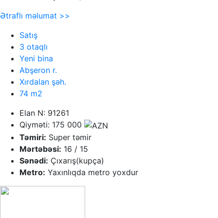
Ətraflı məlumat >>
Satış
3 otaqlı
Yeni bina
Abşeron r.
Xırdalan şəh.
74 m2
Elan N: 91261
Qiyməti: 175 000
Təmiri:
Super təmir
Mərtəbəsi:
16 / 15
Sənədi:
Çıxarış(kupça)
Metro:
Yaxınlıqda metro yoxdur