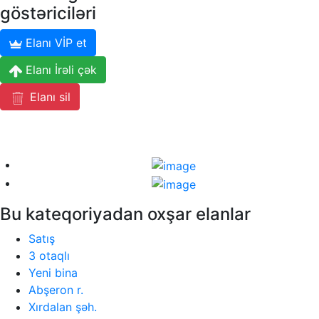
göstəriciləri
Elanı VİP et
Elanı İrəli çək
Elanı sil
Bu kateqoriyadan oxşar elanlar
Satış
3 otaqlı
Yeni bina
Abşeron r.
Xırdalan şəh.