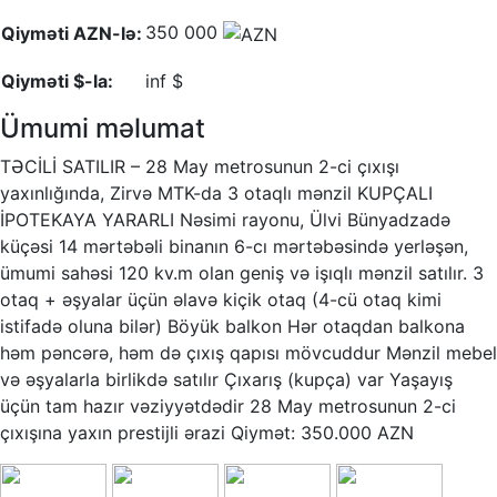
350 000
Qiyməti AZN-lə:
Qiyməti $-la:
inf $
Ümumi məlumat
TƏCİLİ SATILIR – 28 May metrosunun 2-ci çıxışı
yaxınlığında, Zirvə MTK-da 3 otaqlı mənzil KUPÇALI
İPOTEKAYA YARARLI Nəsimi rayonu, Ülvi Bünyadzadə
küçəsi 14 mərtəbəli binanın 6-cı mərtəbəsində yerləşən,
ümumi sahəsi 120 kv.m olan geniş və işıqlı mənzil satılır. 3
otaq + əşyalar üçün əlavə kiçik otaq (4-cü otaq kimi
istifadə oluna bilər) Böyük balkon Hər otaqdan balkona
həm pəncərə, həm də çıxış qapısı mövcuddur Mənzil mebel
və əşyalarla birlikdə satılır Çıxarış (kupça) var Yaşayış
üçün tam hazır vəziyyətdədir 28 May metrosunun 2-ci
çıxışına yaxın prestijli ərazi Qiymət: 350.000 AZN