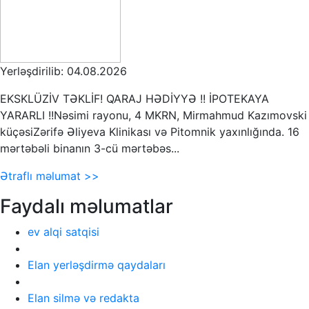
Yerləşdirilib: 04.08.2026
EKSKLÜZİV TƏKLİF! QARAJ HƏDİYYƏ !! İPOTEKAYA
YARARLI !!Nəsimi rayonu, 4 MKRN, Mirmahmud Kazımovski
küçəsiZərifə Əliyeva Klinikası və Pitomnik yaxınlığında. 16
mərtəbəli binanın 3-cü mərtəbəs...
Ətraflı məlumat >>
Faydalı məlumatlar
ev alqi satqisi
Elan yerləşdirmə qaydaları
Elan silmə və redakta