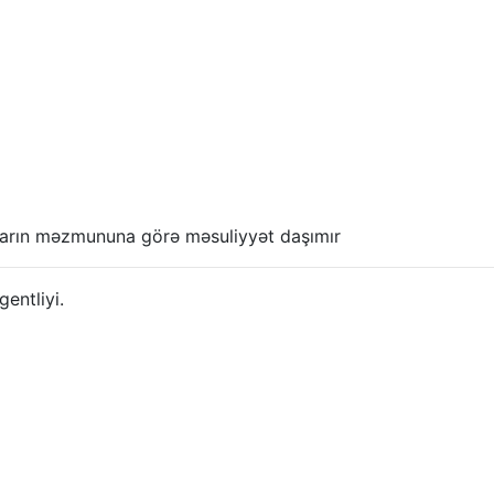
anların məzmununa görə məsuliyyət daşımır
ntliyi.