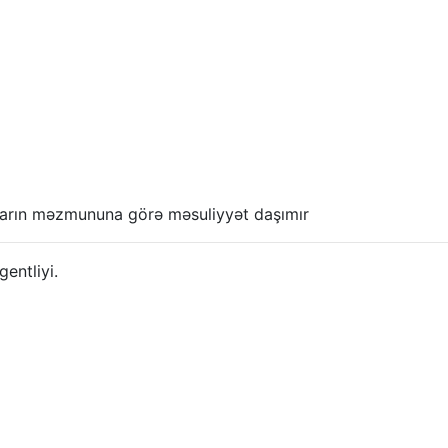
anların məzmununa görə məsuliyyət daşımır
ntliyi.