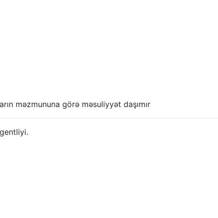
anların məzmununa görə məsuliyyət daşımır
ntliyi.