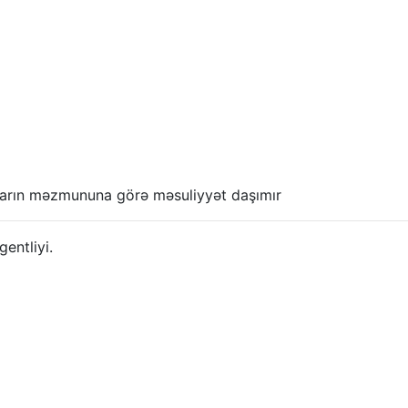
anların məzmununa görə məsuliyyət daşımır
ntliyi.