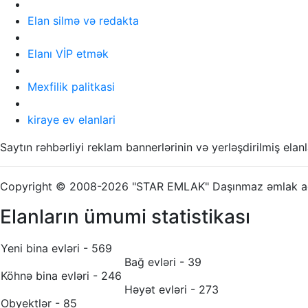
Elan silmə və redakta
Elanı VİP etmək
Mexfilik palitkasi
kiraye ev elanlari
Saytın rəhbərliyi reklam bannerlərinin və yerləşdirilmiş el
Copyright © 2008-2026 "STAR EMLAK" Daşınmaz əmlak age
Elanların ümumi statistikası
Yeni bina evləri - 569
Bağ evləri - 39
Köhnə bina evləri - 246
Həyət evləri - 273
Obyektlər - 85