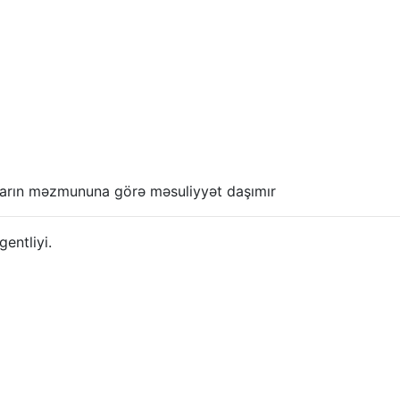
anların məzmununa görə məsuliyyət daşımır
ntliyi.