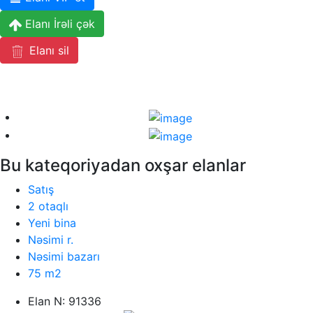
Elanı İrəli çək
Elanı sil
Bu kateqoriyadan oxşar elanlar
Satış
2 otaqlı
Yeni bina
Nəsimi r.
Nəsimi bazarı
75 m2
Elan N: 91336