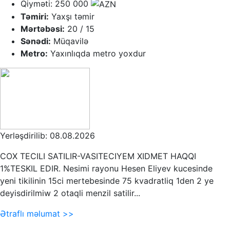
Qiyməti: 250 000
Təmiri:
Yaxşı təmir
Mərtəbəsi:
20 / 15
Sənədi:
Müqavilə
Metro:
Yaxınlıqda metro yoxdur
Yerləşdirilib: 08.08.2026
COX TECILI SATILIR-VASITECIYEM XIDMET HAQQI
1%TESKIL EDIR. Nesimi rayonu Hesen Eliyev kucesinde
yeni tikilinin 15ci mertebesinde 75 kvadratliq 1den 2 ye
deyisdirilmiw 2 otaqli menzil satilir...
Ətraflı məlumat >>