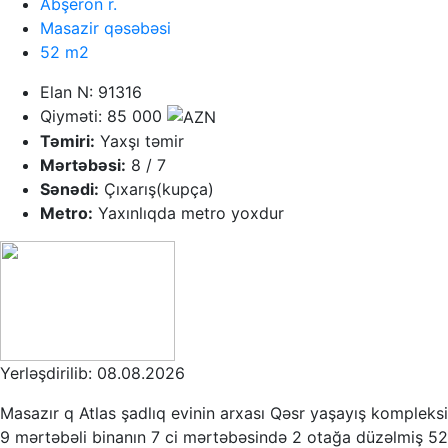
Abşeron r.
Masazir qəsəbəsi
52 m2
Elan N: 91316
Qiyməti: 85 000
Təmiri:
Yaxşı təmir
Mərtəbəsi:
8 / 7
Sənədi:
Çıxarış(kupça)
Metro:
Yaxınlıqda metro yoxdur
Yerləşdirilib: 08.08.2026
Masazır q Atlas şadlıq evinin arxası Qəsr yaşayış kompleksi
9 mərtəbəli binanın 7 ci mərtəbəsində 2 otağa düzəlmiş 52