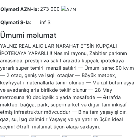
273 000
Qiyməti AZN-lə:
Qiyməti $-la:
inf $
Ümumi məlumat
YALNIZ REAL ALICILAR NARAHAT ETSİN KUPÇALI
İPOTEKAYA YARARLI !! Nəsimi rayonu, Zabitlər parkının
arxasında, prestijli və sakit ərazidə kupçalı, ipotekaya
yararlı super təmirli mənzil satılır! — Ümumi sahə: 90 kv.m
— 2 otaq, geniş və işıqlı otaqlar — Böyük mətbəx,
keyfiyyətli materiallarla təmir olunub — Mənzil bütün əşya
və avadanlıqlarla birlikdə təklif olunur — 28 May
metrosuna 10 dəqiqəlik piyada məsafədə — Ətrafda
məktəb, bağça, park, supermarket və digər tam inkişaf
etmiş infrastruktur mövcuddur — Bina tam yaşayışlıdır,
qaz, su, işıq daimidir Yaşayış və ya yatırım üçün ideal
seçim! Ətraflı məlumat üçün əlaqə saxlayın.