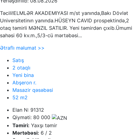
Yerləşdirilib: 08.08.2026
Təcili!ELMLƏR AKADEMIYASI m/st yanında,Bakı Dövlət
Universitetinın yanında.HÜSEYN CAVID prospektində,2
otaq təmirli MƏNZIL SATILIR. Yeni təmirdən çıxib.Ümumi
sahəsi 60 kv.m.,5/3-cü mərtəbəsi...
Ətraflı məlumat >>
Satış
2 otaqlı
Yeni bina
Abşeron r.
Masazir qəsəbəsi
52 m2
Elan N: 91312
Qiyməti: 80 000
Təmiri:
Yaxşı təmir
Mərtəbəsi:
6 / 2