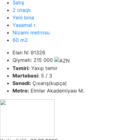
Satış
2 otaqlı
Yeni bina
Yasamal r.
Nizami metrosu
60 m2
Elan N: 91326
Qiyməti: 215 000
Təmiri:
Yaxşı təmir
Mərtəbəsi:
5 / 3
Sənədi:
Çıxarış(kupça)
Metro:
Elmlər Akademiyası M.