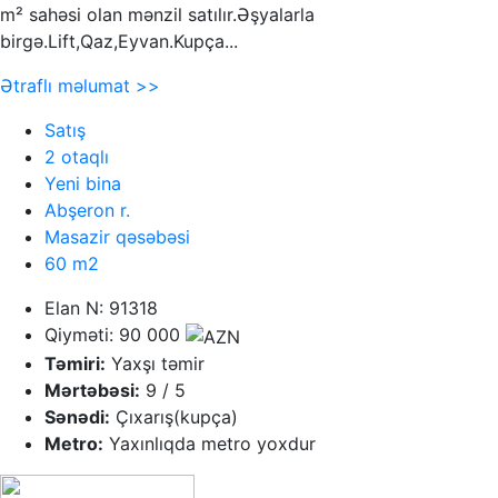
m² sahəsi olan mənzil satılır.Əşyalarla
birgə.Lift,Qaz,Eyvan.Kupça...
Ətraflı məlumat >>
Satış
2 otaqlı
Yeni bina
Abşeron r.
Masazir qəsəbəsi
60 m2
Elan N: 91318
Qiyməti: 90 000
Təmiri:
Yaxşı təmir
Mərtəbəsi:
9 / 5
Sənədi:
Çıxarış(kupça)
Metro:
Yaxınlıqda metro yoxdur