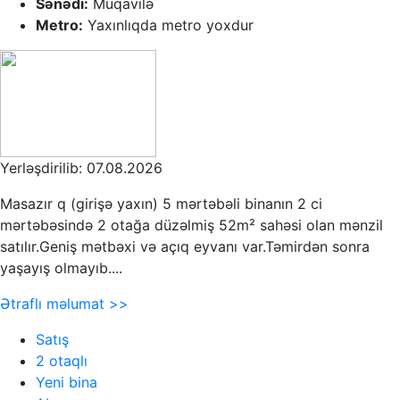
Sənədi:
Müqavilə
Metro:
Yaxınlıqda metro yoxdur
Yerləşdirilib: 07.08.2026
Masazır q (girişə yaxın) 5 mərtəbəli binanın 2 ci
mərtəbəsində 2 otağa düzəlmiş 52m² sahəsi olan mənzil
satılır.Geniş mətbəxi və açıq eyvanı var.Təmirdən sonra
yaşayış olmayıb....
Ətraflı məlumat >>
Satış
2 otaqlı
Yeni bina