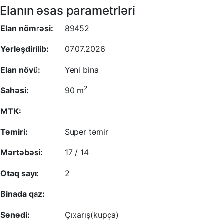
Elanın əsas parametrləri
Elan nömrəsi:
89452
Yerləşdirilib:
07.07.2026
Elan növü:
Yeni bina
2
Sahəsi:
90 m
MTK:
Təmiri:
Super təmir
Mərtəbəsi:
17 / 14
Otaq sayı:
2
Binada qaz:
Sənədi:
Çıxarış(kupça)