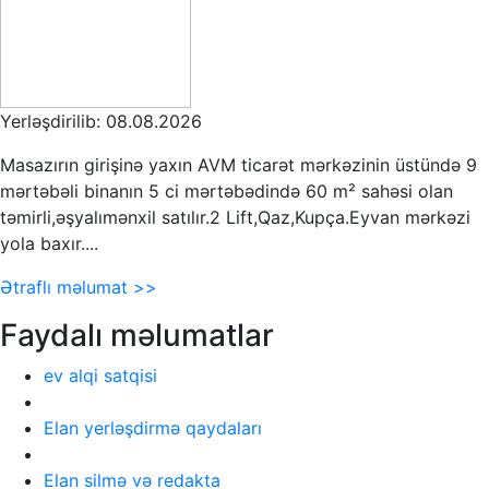
Yerləşdirilib: 08.08.2026
Masazırın girişinə yaxın AVM ticarət mərkəzinin üstündə 9
mərtəbəli binanın 5 ci mərtəbədində 60 m² sahəsi olan
təmirli,əşyalımənxil satılır.2 Lift,Qaz,Kupça.Eyvan mərkəzi
yola baxır....
Ətraflı məlumat >>
Faydalı məlumatlar
ev alqi satqisi
Elan yerləşdirmə qaydaları
Elan silmə və redakta