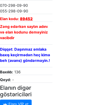
070-298-09-90
055-298-09-90
Elan kodu:
89452
Zəng edərkən saytın adını
və elan kodunu deməyiniz
vacibdir
Diqqət: Daşınmaz əmlaka
baxış keçirmədən heç kimə
beh (avans) göndərməyin.!
Baxılıb:
136
Qeyd:
-
Elanın digər
göstəriciləri
Elanı VİP et