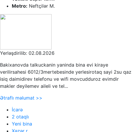
Metro:
Neftçilər M.
Yerləşdirilib: 02.08.2026
Bakixanovda talkuckanin yaninda bina evi kiraye
verilirsahesi 6012/3mertebesinde yerlesirotaq sayi 2su qaz
isiq daimidirev telefonu ve wifi movcudduroz evimdir
makler deyilemev aileli ve tel...
Ətraflı məlumat >>
İcarə
2 otaqlı
Yeni bina
Xəzər r.