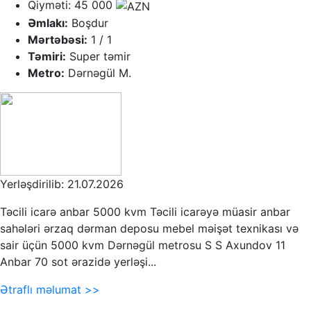
Qiyməti: 45 000
Əmlakı:
Boşdur
Mərtəbəsi:
1 / 1
Təmiri:
Super təmir
Metro:
Dərnəgül M.
Yerləşdirilib: 21.07.2026
Təcili icarə anbar 5000 kvm Təcili icarəyə müasir anbar
sahələri ərzaq dərman deposu mebel məişət texnikası və
sair üçün 5000 kvm Dərnəgül metrosu S S Axundov 11
Anbar 70 sot ərazidə yerləşi...
Ətraflı məlumat >>