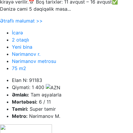
kirayə verilir.📅 Boş tarixlər: 11 avqust – 16 avqust✅
Dənizə cəmi 5 dəqiqəlik məsa...
Ətraflı məlumat >>
İcarə
2 otaqlı
Yeni bina
Nərimanov r.
Nərimanov metrosu
75 m2
Elan N: 91183
Qiyməti: 1 400
Əmlakı:
Tam əşyalarla
Mərtəbəsi:
6 / 11
Təmiri:
Super təmir
Metro:
Nərimanov M.