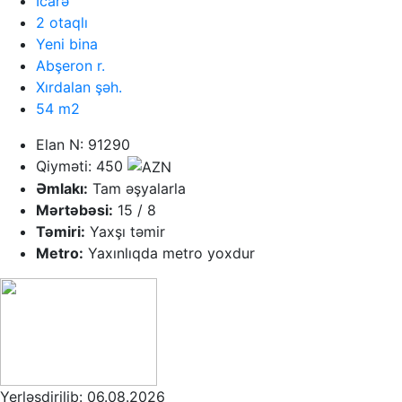
İcarə
2 otaqlı
Yeni bina
Abşeron r.
Xırdalan şəh.
54 m2
Elan N: 91290
Qiyməti: 450
Əmlakı:
Tam əşyalarla
Mərtəbəsi:
15 / 8
Təmiri:
Yaxşı təmir
Metro:
Yaxınlıqda metro yoxdur
Yerləşdirilib: 06.08.2026