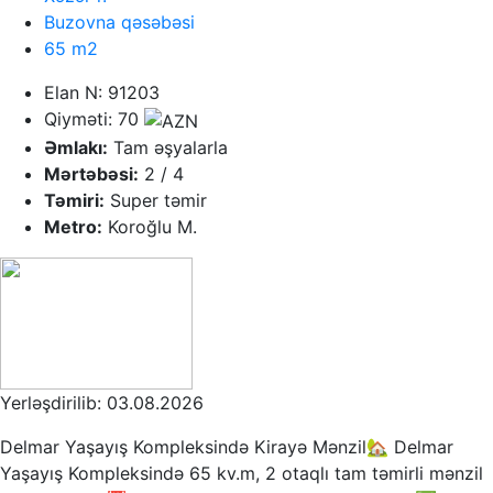
Buzovna qəsəbəsi
65 m2
Elan N: 91203
Qiyməti: 70
Əmlakı:
Tam əşyalarla
Mərtəbəsi:
2 / 4
Təmiri:
Super təmir
Metro:
Koroğlu M.
Yerləşdirilib: 03.08.2026
Delmar Yaşayış Kompleksində Kirayə Mənzil🏡 Delmar
Yaşayış Kompleksində 65 kv.m, 2 otaqlı tam təmirli mənzil