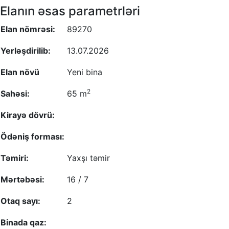
Elanın əsas parametrləri
Elan nömrəsi:
89270
Yerləşdirilib:
13.07.2026
Elan növü
Yeni bina
2
Sahəsi:
65 m
Kirayə dövrü:
Ödəniş forması:
Təmiri:
Yaxşı təmir
Mərtəbəsi:
16 / 7
Otaq sayı:
2
Binada qaz: