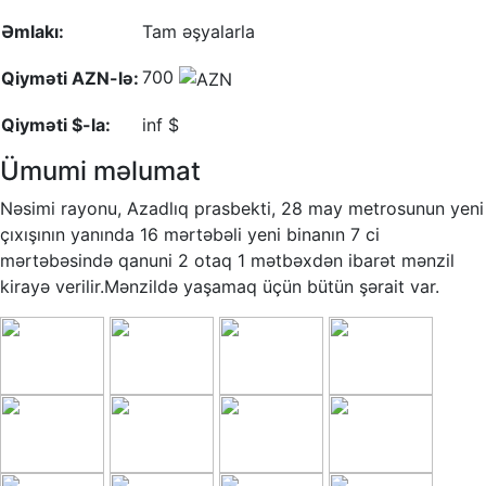
Əmlakı:
Tam əşyalarla
700
Qiyməti AZN-lə:
Qiyməti $-la:
inf $
Ümumi məlumat
Nəsimi rayonu, Azadlıq prasbekti, 28 may metrosunun yeni
çıxışının yanında 16 mərtəbəli yeni binanın 7 ci
mərtəbəsində qanuni 2 otaq 1 mətbəxdən ibarət mənzil
kirayə verilir.Mənzildə yaşamaq üçün bütün şərait var.