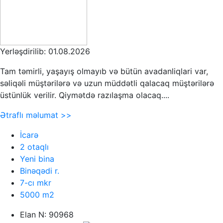
Yerləşdirilib: 01.08.2026
Tam təmirli, yaşayış olmayıb və bütün avadanliqlari var,
səliqəli müştərilərə və uzun müddətli qalacaq müştərilərə
üstünlük verilir. Qiymətdə razılaşma olacaq....
Ətraflı məlumat >>
İcarə
2 otaqlı
Yeni bina
Binəqədi r.
7-cı mkr
5000 m2
Elan N: 90968