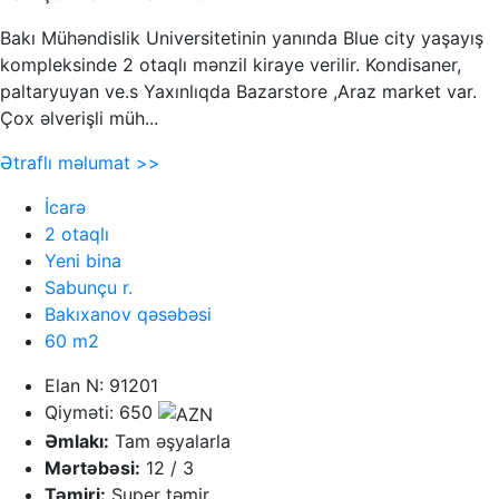
Bakı Mühəndislik Universitetinin yanında Blue city yaşayış
kompleksinde 2 otaqlı mənzil kiraye verilir. Kondisaner,
paltaryuyan ve.s Yaxınlıqda Bazarstore ,Araz market var.
Çox əlverişli müh...
Ətraflı məlumat >>
İcarə
2 otaqlı
Yeni bina
Sabunçu r.
Bakıxanov qəsəbəsi
60 m2
Elan N: 91201
Qiyməti: 650
Əmlakı:
Tam əşyalarla
Mərtəbəsi:
12 / 3
Təmiri:
Super təmir