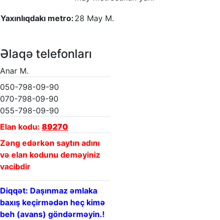
Yaxınlıqdakı metro:
28 May M.
Əlaqə telefonları
Anar M.
050-798-09-90
070-798-09-90
055-798-09-90
Elan kodu:
89270
Zəng edərkən saytın adını
və elan kodunu deməyiniz
vacibdir
Diqqət: Daşınmaz əmlaka
baxış keçirmədən heç kimə
beh (avans) göndərməyin.!