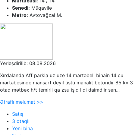
Mərtəbəsi:
14 / 14
Sənədi:
Müqavilə
Metro:
Avtovağzal M.
Yerləşdirilib: 08.08.2026
Xırdalanda Aff parkla uz uze 14 mərtəbeli binain 14 cu
mərtəbesinde mansart deyil üstü manalit betondir 85 kv 3
otaq mətbəx h/t temirli qa zsu işiq lidi daimdiir sən...
Ətraflı məlumat >>
Satış
3 otaqlı
Yeni bina