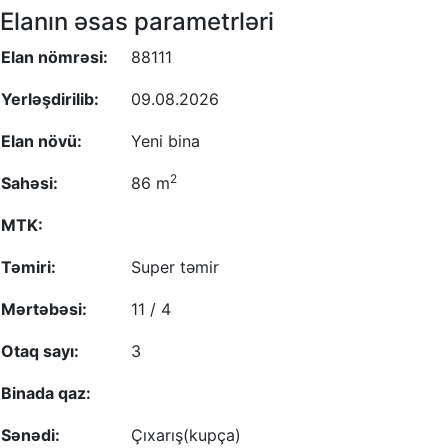
Elanın əsas parametrləri
Elan nömrəsi:
88111
Yerləşdirilib:
09.08.2026
Elan növü:
Yeni bina
2
Sahəsi:
86 m
MTK:
Təmiri:
Super təmir
Mərtəbəsi:
11 / 4
Otaq sayı:
3
Binada qaz:
Sənədi:
Çıxarış(kupça)