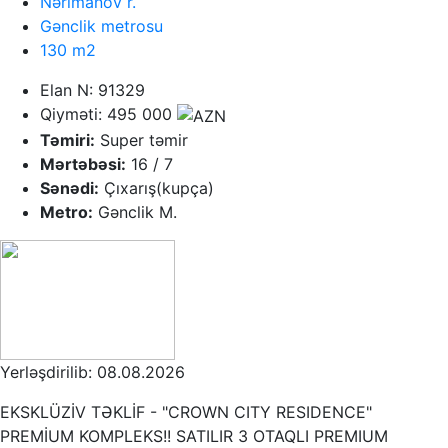
Nərimanov r.
Gənclik metrosu
130 m2
Elan N: 91329
Qiyməti: 495 000
Təmiri:
Super təmir
Mərtəbəsi:
16 / 7
Sənədi:
Çıxarış(kupça)
Metro:
Gənclik M.
Yerləşdirilib: 08.08.2026
EKSKLÜZİV TƏKLİF - "CROWN CITY RESIDENCE"
PREMİUM KOMPLEKS!! SATILIR 3 OTAQLI PREMIUM