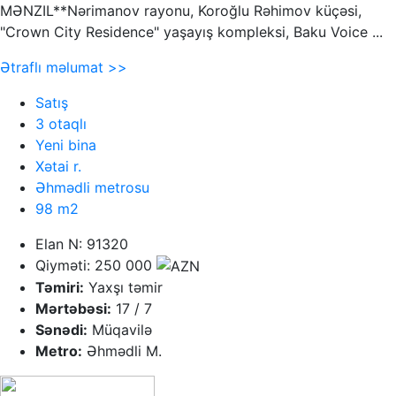
MƏNZIL**Nərimanov rayonu, Koroğlu Rəhimov küçəsi,
"Crown City Residence" yaşayış kompleksi, Baku Voice ...
Ətraflı məlumat >>
Satış
3 otaqlı
Yeni bina
Xətai r.
Əhmədli metrosu
98 m2
Elan N: 91320
Qiyməti: 250 000
Təmiri:
Yaxşı təmir
Mərtəbəsi:
17 / 7
Sənədi:
Müqavilə
Metro:
Əhmədli M.