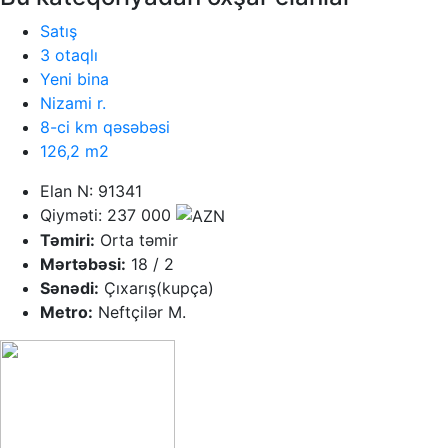
Satış
3 otaqlı
Yeni bina
Nizami r.
8-ci km qəsəbəsi
126,2 m2
Elan N: 91341
Qiyməti: 237 000
Təmiri:
Orta təmir
Mərtəbəsi:
18 / 2
Sənədi:
Çıxarış(kupça)
Metro:
Neftçilər M.