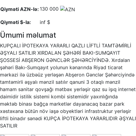
130 000
Qiyməti AZN-lə:
Qiyməti $-la:
inf $
Ümumi məlumat
KUPÇALI İPOTEKAYA YARARLI QAZLI LİFTLİ TAMTƏMİRLİ
ƏŞYALI SATILIR XIRDALAN ŞƏHƏRİ BAKI-SUMQAYIT
ŞOSSESİ ABŞERON GƏNCLƏR ŞƏHƏRCİYİNDƏ. Xırdalan
şəhəri Bakı-Sumqayıt yolunun kənarında Riyad ticarət
mərkəzi ilə üzbəüz yerləşən Abşeron Gənclər Şəhərciyində
tamtəmirli əşyalı mənzil satılır qanuni 3 otaqlı mənzil
hamam sanitar qovşağı mətbəx yerləşir qaz su işıq internet
daimidir istilik sistemi kombi sistemidir yaxınlığında
məktəb binası bağça marketlər dayanacaq bazar park
xəstəxana bütün növ iaşə obyektləri infrastruktur yerləşir
liftli binadır sənədi KUPÇA İPOTEKAYA YARARLIDIR ƏŞYALI
SATILIR