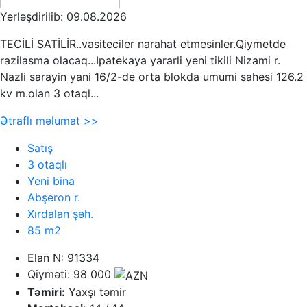
Yerləşdirilib: 09.08.2026
TECİLİ SATİLİR..vasiteciler narahat etmesinler.Qiymetde
razilasma olacaq...Ipatekaya yararli yeni tikili Nizami r.
Nazli sarayin yani 16/2-de orta blokda umumi sahesi 126.2
kv m.olan 3 otaql...
Ətraflı məlumat >>
Satış
3 otaqlı
Yeni bina
Abşeron r.
Xırdalan şəh.
85 m2
Elan N: 91334
Qiyməti: 98 000
Təmiri:
Yaxşı təmir