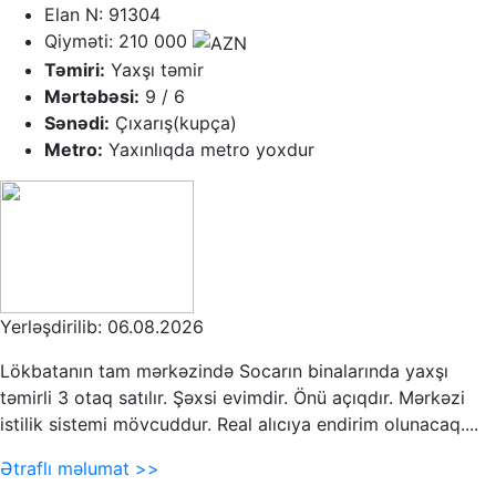
Elan N: 91304
Qiyməti: 210 000
Təmiri:
Yaxşı təmir
Mərtəbəsi:
9 / 6
Sənədi:
Çıxarış(kupça)
Metro:
Yaxınlıqda metro yoxdur
Yerləşdirilib: 06.08.2026
Lökbatanın tam mərkəzində Socarın binalarında yaxşı
təmirli 3 otaq satılır. Şəxsi evimdir. Önü açıqdır. Mərkəzi
istilik sistemi mövcuddur. Real alıcıya endirim olunacaq....
Ətraflı məlumat >>