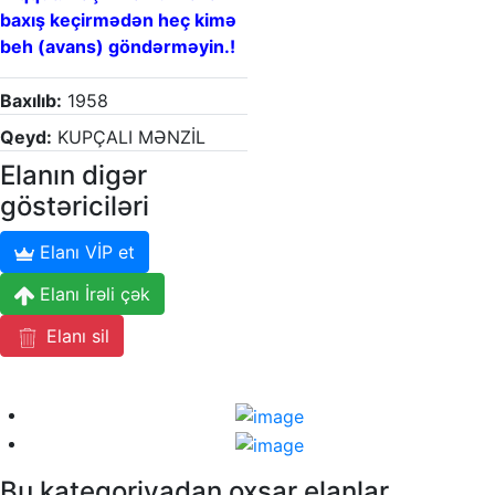
baxış keçirmədən heç kimə
beh (avans) göndərməyin.!
Baxılıb:
1958
Qeyd:
KUPÇALI MƏNZİL
Elanın digər
göstəriciləri
Elanı VİP et
Elanı İrəli çək
Elanı sil
Bu kateqoriyadan oxşar elanlar