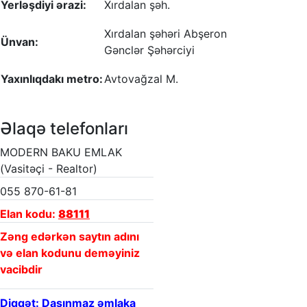
Yerləşdiyi ərazi:
Xırdalan şəh.
Xırdalan şəhəri Abşeron
Ünvan:
Gənclər Şəhərciyi
Yaxınlıqdakı metro:
Avtovağzal M.
Əlaqə telefonları
MODERN BAKU EMLAK
(Vasitəçi - Realtor)
055 870-61-81
Elan kodu:
88111
Zəng edərkən saytın adını
və elan kodunu deməyiniz
vacibdir
Diqqət: Daşınmaz əmlaka