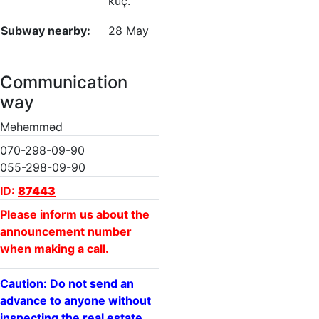
küç.
Subway nearby:
28 May
Communication
way
Məhəmməd
070-298-09-90
055-298-09-90
ID:
87443
Please inform us about the
announcement number
when making a call.
Caution: Do not send an
advance to anyone without
inspecting the real estate.