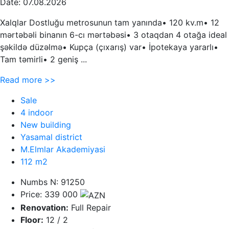
Date: 07.08.2026
Xalqlar Dostluğu metrosunun tam yanında• 120 kv.m• 12
mərtəbəli binanın 6-cı mərtəbəsi• 3 otaqdan 4 otağa ideal
şəkildə düzəlmə• Kupça (çıxarış) var• İpotekaya yararlı•
Tam təmirli• 2 geniş ...
Read more >>
Sale
4 indoor
New building
Yasamal district
M.Elmlar Akademiyasi
112 m2
Numbs N: 91250
Price: 339 000
Renovation:
Full Repair
Floor:
12 / 2