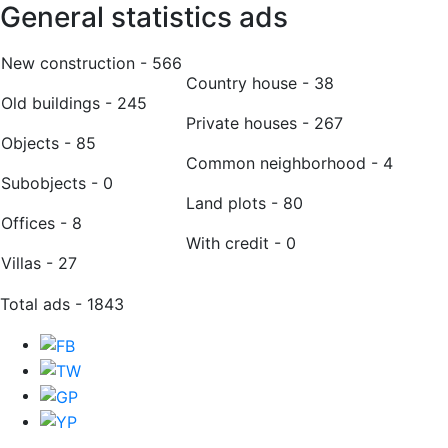
General statistics ads
New construction - 566
Country house - 38
Old buildings - 245
Private houses - 267
Оbjects - 85
Common neighborhood - 4
Subobjects - 0
Land plots - 80
Offices - 8
With credit - 0
Villas - 27
Total ads - 1843