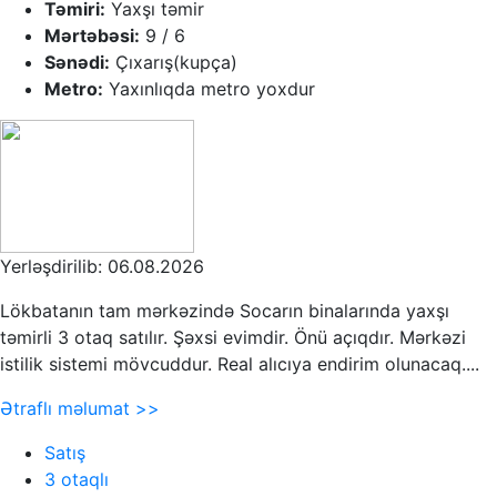
Təmiri:
Yaxşı təmir
Mərtəbəsi:
9 / 6
Sənədi:
Çıxarış(kupça)
Metro:
Yaxınlıqda metro yoxdur
Yerləşdirilib: 06.08.2026
Lökbatanın tam mərkəzində Socarın binalarında yaxşı
təmirli 3 otaq satılır. Şəxsi evimdir. Önü açıqdır. Mərkəzi
istilik sistemi mövcuddur. Real alıcıya endirim olunacaq....
Ətraflı məlumat >>
Satış
3 otaqlı