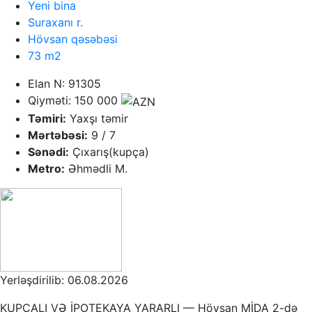
Yeni bina
Suraxanı r.
Hövsan qəsəbəsi
73 m2
Elan N: 91305
Qiyməti: 150 000
Təmiri:
Yaxşı təmir
Mərtəbəsi:
9 / 7
Sənədi:
Çıxarış(kupça)
Metro:
Əhmədli M.
Yerləşdirilib: 06.08.2026
KUPÇALI VƏ İPOTEKAYA YARARLI — Hövsan MİDA 2-də