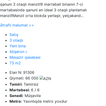
qanuni 3 otaqlı mənzil!9 mərtəbəli binanın 7-ci
mərtəbəsində qanuni en ideal 3 otaqlı planlamalı
mənzil!Mənzil orta blokda yerləşir, yelçəkənd...
Ətraflı məlumat >>
Satış
3 otaqlı
Yeni bina
Abşeron r.
Masazir qəsəbəsi
73 m2
Elan N: 91306
Qiyməti: 66 000
Təmiri:
Təmirsiz
Mərtəbəsi:
6 / 6
Sənədi:
Müqavilə
Metro:
Yaxınlıqda metro yoxdur