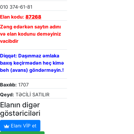
010 374-61-81
Elan kodu:
87268
Zəng edərkən saytın adını
və elan kodunu deməyiniz
vacibdir
Diqqət: Daşınmaz əmlaka
baxış keçirmədən heç kimə
beh (avans) göndərməyin.!
Baxılıb:
1707
Qeyd:
TƏCİLİ SATILIR
Elanın digər
göstəriciləri
Elanı VİP et