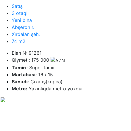
Satış
3 otaqlı
Yeni bina
Abşeron r.
Xırdalan şəh.
74 m2
Elan N: 91261
Qiyməti: 175 000
Təmiri:
Super təmir
Mərtəbəsi:
16 / 15
Sənədi:
Çıxarış(kupça)
Metro:
Yaxınlıqda metro yoxdur