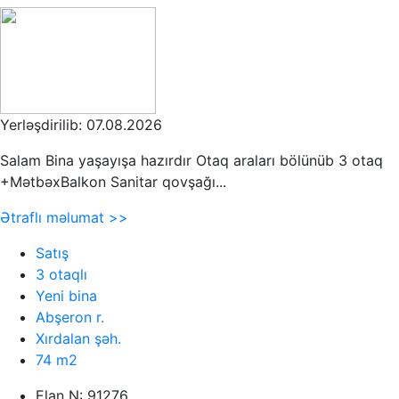
Yerləşdirilib: 07.08.2026
Salam Bina yaşayışa hazırdır Otaq araları bölünüb 3 otaq
+MətbəxBalkon Sanitar qovşağı...
Ətraflı məlumat >>
Satış
3 otaqlı
Yeni bina
Abşeron r.
Xırdalan şəh.
74 m2
Elan N: 91276