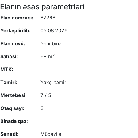
Elanın əsas parametrləri
Elan nömrəsi:
87268
Yerləşdirilib:
05.08.2026
Elan növü:
Yeni bina
2
Sahəsi:
68 m
MTK:
Təmiri:
Yaxşı təmir
Mərtəbəsi:
7 / 5
Otaq sayı:
3
Binada qaz:
Sənədi:
Müqavilə