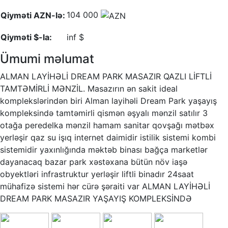
104 000
Qiyməti AZN-lə:
Qiyməti $-la:
inf $
Ümumi məlumat
ALMAN LAYİHƏLİ DREAM PARK MASAZIR QAZLI LİFTLİ
TAMTƏMİRLİ MƏNZİL. Masazırın ən sakit ideal
komplekslərindən biri Alman layihəli Dream Park yaşayış
kompleksində tamtəmirli qismən əşyalı mənzil satılır 3
otağa peredelka mənzil hamam sanitar qovşağı mətbəx
yerləşir qaz su işıq internet daimidir istilik sistemi kombi
sistemidir yaxınlığında məktəb binası bağça marketlər
dayanacaq bazar park xəstəxana bütün növ iaşə
obyektləri infrastruktur yerləşir liftli binadır 24saat
mühafizə sistemi hər cürə şəraiti var ALMAN LAYİHƏLİ
DREAM PARK MASAZIR YAŞAYIŞ KOMPLEKSİNDƏ