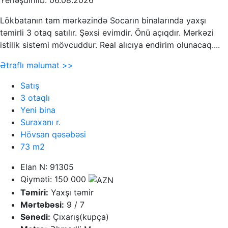
Yerləşdirilib: 06.08.2026
Lökbatanın tam mərkəzində Socarın binalarında yaxşı
təmirli 3 otaq satılır. Şəxsi evimdir. Önü açıqdır. Mərkəzi
istilik sistemi mövcuddur. Real alıcıya endirim olunacaq....
Ətraflı məlumat >>
Satış
3 otaqlı
Yeni bina
Suraxanı r.
Hövsan qəsəbəsi
73 m2
Elan N: 91305
Qiyməti: 150 000
Təmiri:
Yaxşı təmir
Mərtəbəsi:
9 / 7
Sənədi:
Çıxarış(kupça)