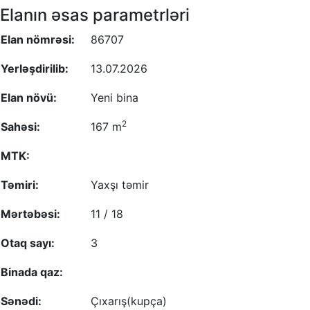
Elanın əsas parametrləri
Elan nömrəsi:
86707
Yerləşdirilib:
13.07.2026
Elan növü:
Yeni bina
2
Sahəsi:
167 m
MTK:
Təmiri:
Yaxşı təmir
Mərtəbəsi:
11 / 18
Otaq sayı:
3
Binada qaz:
Sənədi:
Çıxarış(kupça)