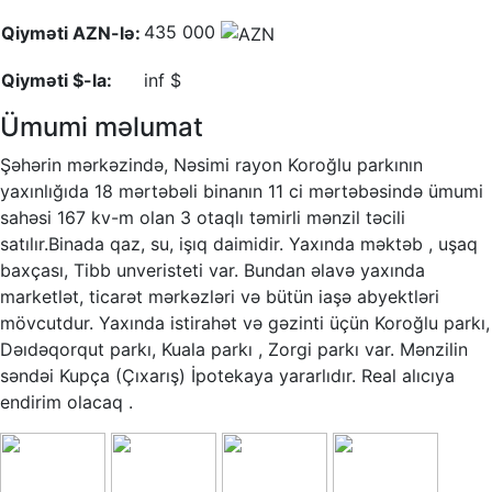
435 000
Qiyməti AZN-lə:
Qiyməti $-la:
inf $
Ümumi məlumat
Şəhərin mərkəzində, Nəsimi rayon Koroğlu parkının
yaxınlığıda 18 mərtəbəli binanın 11 ci mərtəbəsində ümumi
sahəsi 167 kv-m olan 3 otaqlı təmirli mənzil təcili
satılır.Binada qaz, su, işıq daimidir. Yaxında məktəb , uşaq
baxçası, Tibb unveristeti var. Bundan əlavə yaxında
marketlət, ticarət mərkəzləri və bütün iaşə abyektləri
mövcutdur. Yaxında istirahət və gəzinti üçün Koroğlu parkı,
Dəıdəqorqut parkı, Kuala parkı , Zorgi parkı var. Mənzilin
səndəi Kupça (Çıxarış) İpotekaya yararlıdır. Real alıcıya
endirim olacaq .