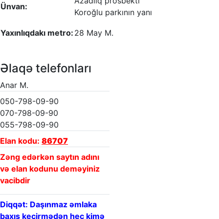
Azadlıq prosbekti
Ünvan:
Koroğlu parkının yanı
Yaxınlıqdakı metro:
28 May M.
Əlaqə telefonları
Anar M.
050-798-09-90
070-798-09-90
055-798-09-90
Elan kodu:
86707
Zəng edərkən saytın adını
və elan kodunu deməyiniz
vacibdir
Diqqət: Daşınmaz əmlaka
baxış keçirmədən heç kimə