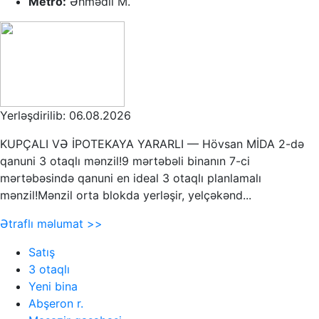
Metro:
Əhmədli M.
Yerləşdirilib: 06.08.2026
KUPÇALI VƏ İPOTEKAYA YARARLI — Hövsan MİDA 2-də
qanuni 3 otaqlı mənzil!9 mərtəbəli binanın 7-ci
mərtəbəsində qanuni en ideal 3 otaqlı planlamalı
mənzil!Mənzil orta blokda yerləşir, yelçəkənd...
Ətraflı məlumat >>
Satış
3 otaqlı
Yeni bina
Abşeron r.