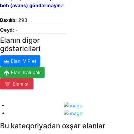
beh (avans) göndərməyin.!
Baxılıb:
293
Qeyd:
-
Elanın digər
göstəriciləri
Elanı VİP et
Elanı İrəli çək
Elanı sil
Bu kateqoriyadan oxşar elanlar