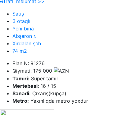
Ətraflı məlumat >>
Satış
3 otaqlı
Yeni bina
Abşeron r.
Xırdalan şəh.
74 m2
Elan N: 91276
Qiyməti: 175 000
Təmiri:
Super təmir
Mərtəbəsi:
16 / 15
Sənədi:
Çıxarış(kupça)
Metro:
Yaxınlıqda metro yoxdur