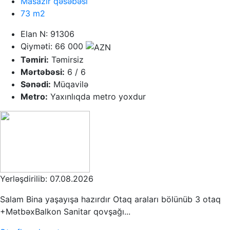
Masazir qəsəbəsi
73 m2
Elan N: 91306
Qiyməti: 66 000
Təmiri:
Təmirsiz
Mərtəbəsi:
6 / 6
Sənədi:
Müqavilə
Metro:
Yaxınlıqda metro yoxdur
Yerləşdirilib: 07.08.2026
Salam Bina yaşayışa hazırdır Otaq araları bölünüb 3 otaq
+MətbəxBalkon Sanitar qovşağı...