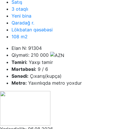
Satış
3 otaqlı
Yeni bina
Qaradağ r.
Lökbatan qəsəbəsi
108 m2
Elan N: 91304
Qiyməti: 210 000
Təmiri:
Yaxşı təmir
Mərtəbəsi:
9 / 6
Sənədi:
Çıxarış(kupça)
Metro:
Yaxınlıqda metro yoxdur