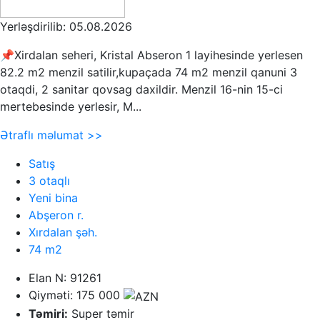
Yerləşdirilib: 05.08.2026
📌Xirdalan seheri, Kristal Abseron 1 layihesinde yerlesen
82.2 m2 menzil satilir,kupaçada 74 m2 menzil qanuni 3
otaqdi, 2 sanitar qovsag daxildir. Menzil 16-nin 15-ci
mertebesinde yerlesir, M...
Ətraflı məlumat >>
Satış
3 otaqlı
Yeni bina
Abşeron r.
Xırdalan şəh.
74 m2
Elan N: 91261
Qiyməti: 175 000
Təmiri:
Super təmir