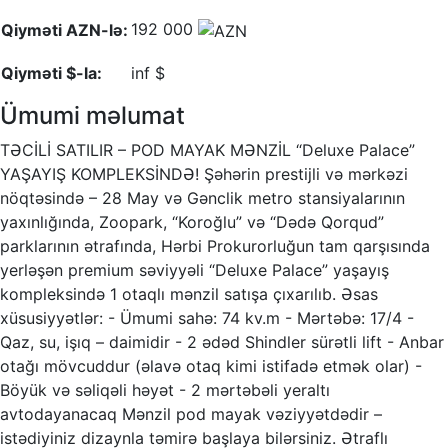
192 000
Qiyməti AZN-lə:
Qiyməti $-la:
inf $
Ümumi məlumat
TƏCİLİ SATILIR – POD MAYAK MƏNZİL “Deluxe Palace”
YAŞAYIŞ KOMPLEKSİNDƏ! Şəhərin prestijli və mərkəzi
nöqtəsində – 28 May və Gənclik metro stansiyalarının
yaxınlığında, Zoopark, “Koroğlu” və “Dədə Qorqud”
parklarının ətrafında, Hərbi Prokurorluğun tam qarşısında
yerləşən premium səviyyəli “Deluxe Palace” yaşayış
kompleksində 1 otaqlı mənzil satışa çıxarılıb. Əsas
xüsusiyyətlər: - Ümumi sahə: 74 kv.m - Mərtəbə: 17/4 -
Qaz, su, işıq – daimidir - 2 ədəd Shindler sürətli lift - Anbar
otağı mövcuddur (əlavə otaq kimi istifadə etmək olar) -
Böyük və səliqəli həyət - 2 mərtəbəli yeraltı
avtodayanacaq Mənzil pod mayak vəziyyətdədir –
istədiyiniz dizaynla təmirə başlaya bilərsiniz. Ətraflı