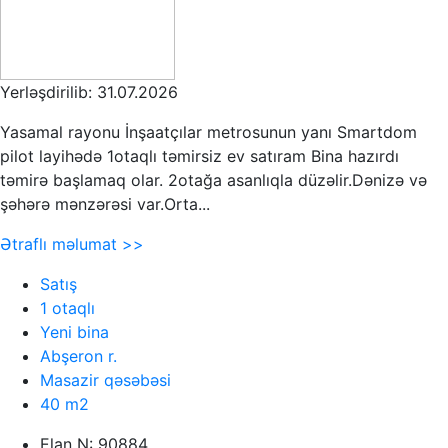
Yerləşdirilib: 31.07.2026
Yasamal rayonu İnşaatçılar metrosunun yanı Smartdom
pilot layihədə 1otaqlı təmirsiz ev satıram Bina hazırdı
təmirə başlamaq olar. 2otağa asanlıqla düzəlir.Dənizə və
şəhərə mənzərəsi var.Orta...
Ətraflı məlumat >>
Satış
1 otaqlı
Yeni bina
Abşeron r.
Masazir qəsəbəsi
40 m2
Elan N: 90884