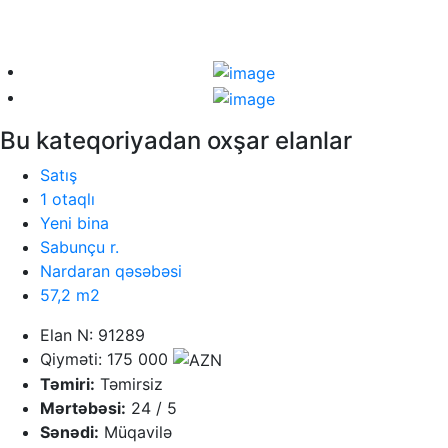
Bu kateqoriyadan oxşar elanlar
Satış
1 otaqlı
Yeni bina
Sabunçu r.
Nardaran qəsəbəsi
57,2 m2
Elan N: 91289
Qiyməti: 175 000
Təmiri:
Təmirsiz
Mərtəbəsi:
24 / 5
Sənədi:
Müqavilə