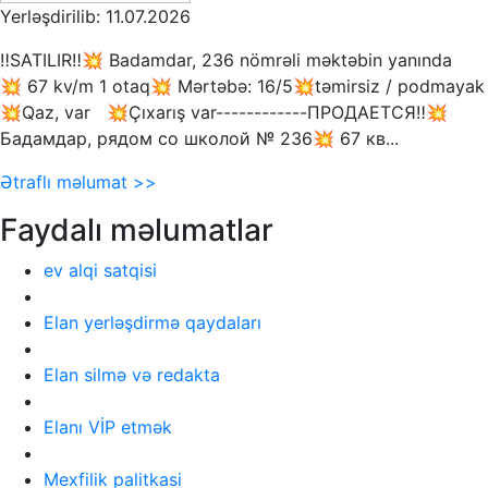
Yerləşdirilib: 11.07.2026
‼️SATILIR‼️💥 Badamdar, 236 nömrəli məktəbin yanında
💥 67 kv/m 1 otaq💥 Mərtəbə: 16/5💥təmirsiz / podmayak
💥Qaz, var 💥Çıxarış var------------ПРОДАЕТСЯ‼️💥
Бадамдар, рядом со школой № 236💥 67 кв...
Ətraflı məlumat >>
Faydalı məlumatlar
ev alqi satqisi
Elan yerləşdirmə qaydaları
Elan silmə və redakta
Elanı VİP etmək
Mexfilik palitkasi