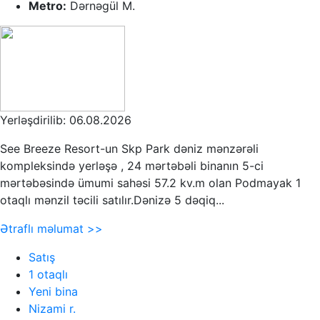
Metro:
Dərnəgül M.
Yerləşdirilib: 06.08.2026
See Breeze Resort-un Skp Park dəniz mənzərəli
kompleksində yerləşə , 24 mərtəbəli binanın 5-ci
mərtəbəsində ümumi sahəsi 57.2 kv.m olan Podmayak 1
otaqlı mənzil təcili satılır.Dənizə 5 dəqiq...
Ətraflı məlumat >>
Satış
1 otaqlı
Yeni bina
Nizami r.