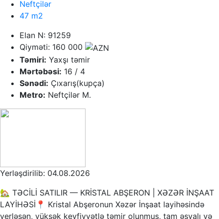
Neftçilər
47 m2
Elan N: 91259
Qiyməti: 160 000
Təmiri:
Yaxşı təmir
Mərtəbəsi:
16 / 4
Sənədi:
Çıxarış(kupça)
Metro:
Neftçilər M.
Yerləşdirilib: 04.08.2026
🏡 TƏCİLİ SATILIR — KRİSTAL ABŞERON | XƏZƏR İNŞAAT
LAYİHƏSİ📍 Kristal Abşeronun Xəzər İnşaat layihəsində
yerləşən, yüksək keyfiyyətlə təmir olunmuş, tam əşyalı və