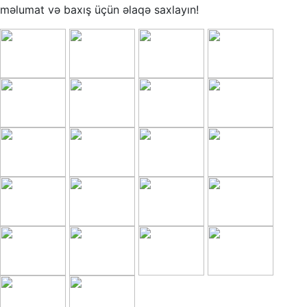
məlumat və baxış üçün əlaqə saxlayın!