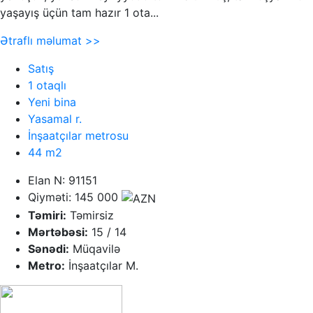
yaşayış üçün tam hazır 1 ota...
Ətraflı məlumat >>
Satış
1 otaqlı
Yeni bina
Yasamal r.
İnşaatçılar metrosu
44 m2
Elan N: 91151
Qiyməti: 145 000
Təmiri:
Təmirsiz
Mərtəbəsi:
15 / 14
Sənədi:
Müqavilə
Metro:
İnşaatçılar M.