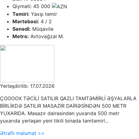
Qiyməti: 45 000
Təmiri:
Yaxşı təmir
Mərtəbəsi:
4 / 2
Sənədi:
Müqavilə
Metro:
Avtovağzal M.
Yerləşdirilib: 17.07.2026
ÇOOOOX TƏCİLİ SATILIR QAZLI TAMTƏMİRLİ ƏŞYALARLA
BİRLİKDƏ SATILIR MASAZIR DAİRƏSİNDƏN 500 METR
YUXARIDA. Masazır dairəsindən yuxarıda 500 metr
yuxarıda yerləşən yeni tikili binada tamtəmirl...
Ətraflı məlumat >>