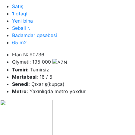
Satış
1 otaqlı
Yeni bina
Səbail r.
Badamdar qəsəbəsi
65 m2
Elan N: 90736
Qiyməti: 195 000
Təmiri:
Təmirsiz
Mərtəbəsi:
16 / 5
Sənədi:
Çıxarış(kupça)
Metro:
Yaxınlıqda metro yoxdur