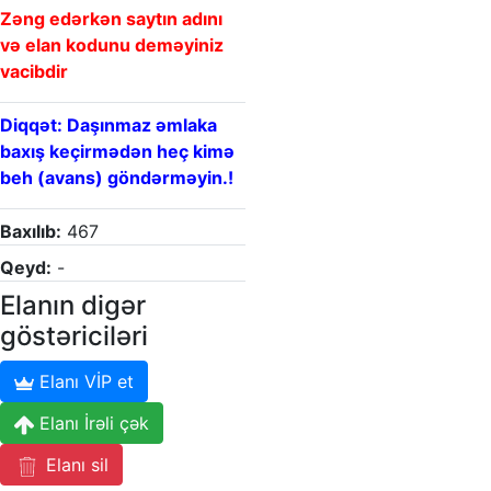
Zəng edərkən saytın adını
və elan kodunu deməyiniz
vacibdir
Diqqət: Daşınmaz əmlaka
baxış keçirmədən heç kimə
beh (avans) göndərməyin.!
Baxılıb:
467
Qeyd:
-
Elanın digər
göstəriciləri
Elanı VİP et
Elanı İrəli çək
Elanı sil