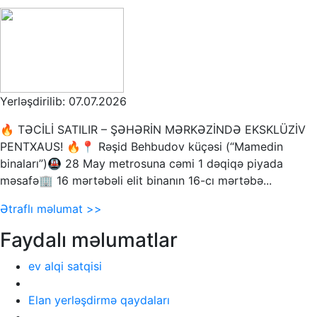
Yerləşdirilib: 07.07.2026
🔥 TƏCİLİ SATILIR – ŞƏHƏRİN MƏRKƏZİNDƏ EKSKLÜZİV
PENTXAUS! 🔥📍 Rəşid Behbudov küçəsi (“Mamedin
binaları”)🚇 28 May metrosuna cəmi 1 dəqiqə piyada
məsafə🏢 16 mərtəbəli elit binanın 16-cı mərtəbə...
Ətraflı məlumat >>
Faydalı məlumatlar
ev alqi satqisi
Elan yerləşdirmə qaydaları