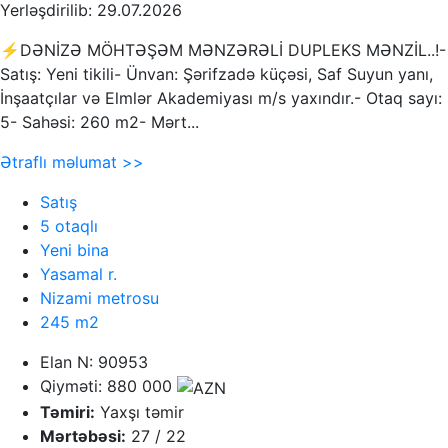
Yerləşdirilib: 29.07.2026
⚡DƏNİZƏ MÖHTƏŞƏM MƏNZƏRƏLİ DUPLEKS MƏNZİL..!-
Satış: Yeni tikili- Ünvan: Şərifzadə küçəsi, Saf Suyun yanı,
İnşaatçılar və Elmlər Akademiyası m/s yaxındır.- Otaq sayı:
5- Sahəsi: 260 m2- Mərt...
Ətraflı məlumat >>
Satış
5 otaqlı
Yeni bina
Yasamal r.
Nizami metrosu
245 m2
Elan N: 90953
Qiyməti: 880 000
Təmiri:
Yaxşı təmir
Mərtəbəsi:
27 / 22