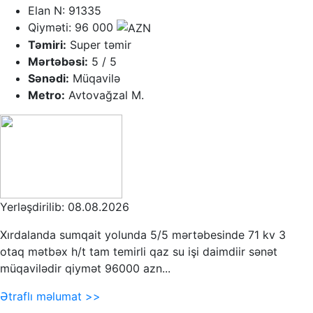
Elan N: 91335
Qiyməti: 96 000
Təmiri:
Super təmir
Mərtəbəsi:
5 / 5
Sənədi:
Müqavilə
Metro:
Avtovağzal M.
Yerləşdirilib: 08.08.2026
Xırdalanda sumqait yolunda 5/5 mərtəbesinde 71 kv 3
otaq mətbəx h/t tam temirli qaz su işi daimdiir sənət
müqavilədir qiymət 96000 azn...
Ətraflı məlumat >>