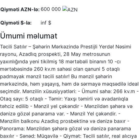
600 000
Qiyməti AZN-lə:
Qiyməti $-la:
inf $
Ümumi məlumat
Təcili Satılır – Şəhərin Mərkəzində Prestijli Yerdə! Nəsimi
rayonu, Azadlıq prospekti, 28 May metrosunun
yaxınlığında yeni tikilmiş 18 mərtəbəli binanın 10 -cı
mərtəbəsində 260 kv.m sahəsi olan qanuni 5 otaqlı
padmayak mənzil təcili satılır! Bu mənzil şəhərin
mərkəzində, həm yaşayış, həm də sərmayə məqsədilə ideal
seçimdir. Mənzilin xüsusiyyətləri: - Ümumi sahə: 266 kv.m -
Otaq sayı: 5 otaqlı - Təmir: Yaxşı təmirli və avadanlıqla
təhciz edilib - Mənzil yel çəkəndir - Mənzildən şəhərə və
dənizə gözəl panarama var. - Mənzil Yel çəkəndir. -
Mənzilin balkonu Azadlıq prosbektinə və dənizə baxır -
Panorama: Mənzildən şəhərə gözəl və dənizə panarama
baxılır - Sənəd: Müqavilə - Qiymət: Təcili satılır, real alıcıya