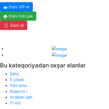
Elanı VİP et
Elanı İrəli çək
Elanı sil
Bu kateqoriyadan oxşar elanlar
Satış
5 otaqlı
Yeni bina
Abşeron r.
Xırdalan şəh.
71 m2