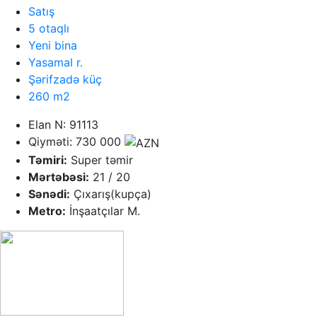
Satış
5 otaqlı
Yeni bina
Yasamal r.
Şərifzadə küç
260 m2
Elan N: 91113
Qiyməti: 730 000
Təmiri:
Super təmir
Mərtəbəsi:
21 / 20
Sənədi:
Çıxarış(kupça)
Metro:
İnşaatçılar M.