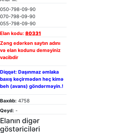
050-798-09-90
070-798-09-90
055-798-09-90
Elan kodu:
80331
Zəng edərkən saytın adını
və elan kodunu deməyiniz
vacibdir
Diqqət: Daşınmaz əmlaka
baxış keçirmədən heç kimə
beh (avans) göndərməyin.!
Baxılıb:
4758
Qeyd:
-
Elanın digər
göstəriciləri