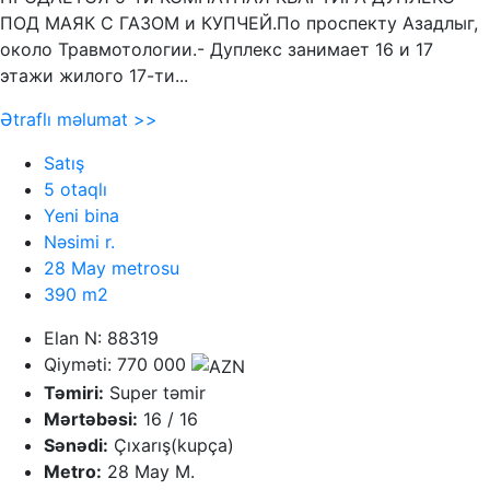
ПОД МАЯК С ГАЗОМ и КУПЧЕЙ.По проспекту Азадлыг,
около Травмотологии.- Дуплекс занимает 16 и 17
этажи жилого 17-ти...
Ətraflı məlumat >>
Satış
5 otaqlı
Yeni bina
Nəsimi r.
28 May metrosu
390 m2
Elan N: 88319
Qiyməti: 770 000
Təmiri:
Super təmir
Mərtəbəsi:
16 / 16
Sənədi:
Çıxarış(kupça)
Metro:
28 May M.