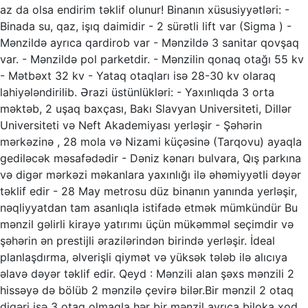
az da olsa endirim təklif olunur! Binanın xüsusiyyətləri: -
Binada su, qaz, işıq daimidir - 2 sürətli lift var (Sigma ) -
Mənzildə ayrıca qardirob var - Mənzildə 3 sanitar qovşaq
var. - Mənzildə pol parketdir. - Mənzilin qonaq otağı 55 kv
- Mətbəxt 32 kv - Yataq otaqları isə 28-30 kv olaraq
lahiyələndirilib. Ərazi üstünlükləri: - Yaxınlıqda 3 orta
məktəb, 2 uşaq baxçası, Bakı Slavyan Universiteti, Dillər
Universiteti və Neft Akademiyası yerləşir - Şəhərin
mərkəzinə , 28 mola və Nizami küçəsinə (Tarqovu) ayaqla
gediləcək məsafədədir - Dəniz kənarı bulvara, Qış parkına
və digər mərkəzi məkanlara yaxınlığı ilə əhəmiyyətli dəyər
təklif edir - 28 May metrosu düz binanın yanında yerləşir,
nəqliyyatdan tam asanlıqla istifadə etmək mümkündür Bu
mənzil gəlirli kirayə yatırımı üçün mükəmməl seçimdir və
şəhərin ən prestijli ərazilərindən birində yerləşir. İdeal
planlaşdırma, əlverişli qiymət və yüksək tələb ilə alıcıya
əlavə dəyər təklif edir. Qeyd : Mənzili alan şəxs mənzili 2
hissəyə də bölüb 2 mənzilə çevirə bilər.Bir mənzil 2 otaq
digəri isə 3 otaq olmaqla hər bir mənzil ayrıca biloka xod