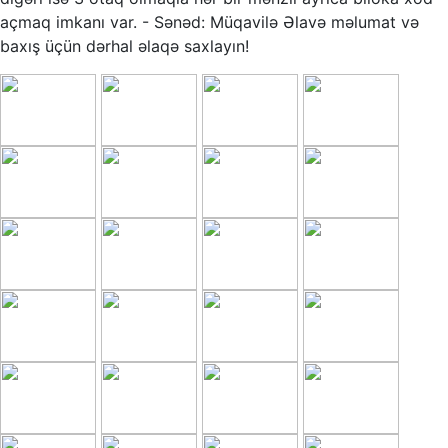
açmaq imkanı var. - Sənəd: Müqavilə Əlavə məlumat və
baxış üçün dərhal əlaqə saxlayın!