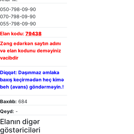
050-798-09-90
070-798-09-90
055-798-09-90
Elan kodu:
79438
Zəng edərkən saytın adını
və elan kodunu deməyiniz
vacibdir
Diqqət: Daşınmaz əmlaka
baxış keçirmədən heç kimə
beh (avans) göndərməyin.!
Baxılıb:
684
Qeyd:
-
Elanın digər
göstəriciləri