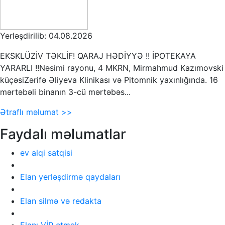
Yerləşdirilib: 04.08.2026
EKSKLÜZİV TƏKLİF! QARAJ HƏDİYYƏ !! İPOTEKAYA
YARARLI !!Nəsimi rayonu, 4 MKRN, Mirmahmud Kazımovski
küçəsiZərifə Əliyeva Klinikası və Pitomnik yaxınlığında. 16
mərtəbəli binanın 3-cü mərtəbəs...
Ətraflı məlumat >>
Faydalı məlumatlar
ev alqi satqisi
Elan yerləşdirmə qaydaları
Elan silmə və redakta
Elanı VİP etmək