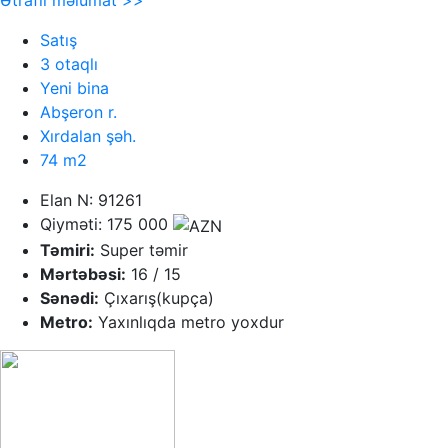
Ətraflı məlumat >>
Satış
3 otaqlı
Yeni bina
Abşeron r.
Xırdalan şəh.
74 m2
Elan N: 91261
Qiyməti: 175 000
Təmiri:
Super təmir
Mərtəbəsi:
16 / 15
Sənədi:
Çıxarış(kupça)
Metro:
Yaxınlıqda metro yoxdur