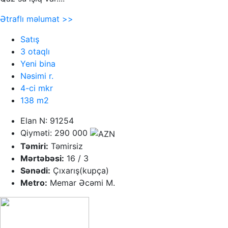
Ətraflı məlumat >>
Satış
3 otaqlı
Yeni bina
Nəsimi r.
4-ci mkr
138 m2
Elan N: 91254
Qiyməti: 290 000
Təmiri:
Təmirsiz
Mərtəbəsi:
16 / 3
Sənədi:
Çıxarış(kupça)
Metro:
Memar Əcəmi M.