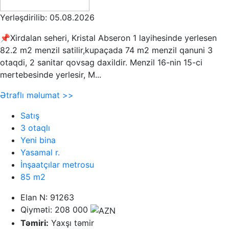
Yerləşdirilib: 05.08.2026
📌Xirdalan seheri, Kristal Abseron 1 layihesinde yerlesen
82.2 m2 menzil satilir,kupaçada 74 m2 menzil qanuni 3
otaqdi, 2 sanitar qovsag daxildir. Menzil 16-nin 15-ci
mertebesinde yerlesir, M...
Ətraflı məlumat >>
Satış
3 otaqlı
Yeni bina
Yasamal r.
İnşaatçılar metrosu
85 m2
Elan N: 91263
Qiyməti: 208 000
Təmiri:
Yaxşı təmir