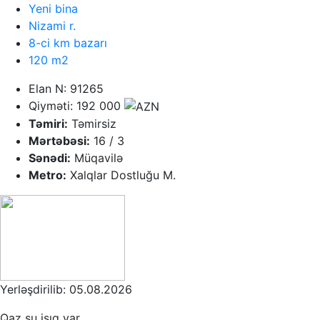
Yeni bina
Nizami r.
8-ci km bazarı
120 m2
Elan N: 91265
Qiyməti: 192 000
Təmiri:
Təmirsiz
Mərtəbəsi:
16 / 3
Sənədi:
Müqavilə
Metro:
Xalqlar Dostluğu M.
Yerləşdirilib: 05.08.2026
Qaz su işıq var....