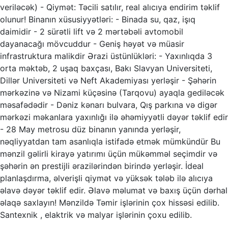
veriləcək) - Qiymət: Təcili satılır, real alıcıya endirim təklif
olunur! Binanın xüsusiyyətləri: - Binada su, qaz, işıq
daimidir - 2 sürətli lift və 2 mərtəbəli avtomobil
dayanacağı mövcuddur - Geniş həyət və müasir
infrastruktura malikdir Ərazi üstünlükləri: - Yaxınlıqda 3
orta məktəb, 2 uşaq baxçası, Bakı Slavyan Universiteti,
Dillər Universiteti və Neft Akademiyası yerləşir - Şəhərin
mərkəzinə və Nizami küçəsinə (Tarqovu) ayaqla gediləcək
məsafədədir - Dəniz kənarı bulvara, Qış parkına və digər
mərkəzi məkanlara yaxınlığı ilə əhəmiyyətli dəyər təklif edir
- 28 May metrosu düz binanın yanında yerləşir,
nəqliyyatdan tam asanlıqla istifadə etmək mümkündür Bu
mənzil gəlirli kirayə yatırımı üçün mükəmməl seçimdir və
şəhərin ən prestijli ərazilərindən birində yerləşir. İdeal
planlaşdırma, əlverişli qiymət və yüksək tələb ilə alıcıya
əlavə dəyər təklif edir. Əlavə məlumat və baxış üçün dərhal
əlaqə saxlayın! Mənzildə Təmir işlərinin çox hissəsi edilib.
Santexnik , elaktrik və malyar işlərinin çoxu edilib.