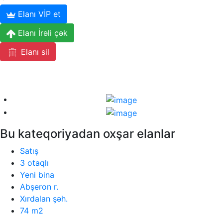
Elanı VİP et
Elanı İrəli çək
Elanı sil
Bu kateqoriyadan oxşar elanlar
Satış
3 otaqlı
Yeni bina
Abşeron r.
Xırdalan şəh.
74 m2