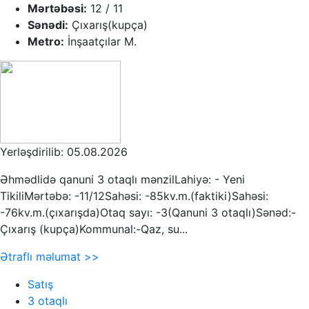
Mərtəbəsi:
12 / 11
Sənədi:
Çıxarış(kupça)
Metro:
İnşaatçılar M.
Yerləşdirilib: 05.08.2026
Əhmədlidə qanuni 3 otaqlı mənzilLahiyə: - Yeni
TikiliMərtəbə: -11/12Sahəsi: -85kv.m.(faktiki)Sahəsi:
-76kv.m.(çıxarışda)Otaq sayı: -3(Qanuni 3 otaqlı)Sənəd:-
Çıxarış (kupça)Kommunal:-Qaz, su...
Ətraflı məlumat >>
Satış
3 otaqlı