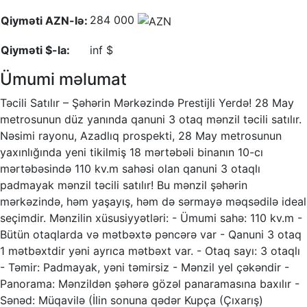
284 000
Qiyməti AZN-lə:
Qiyməti $-la:
inf $
Ümumi məlumat
Təcili Satılır – Şəhərin Mərkəzində Prestijli Yerdə! 28 May
metrosunun düz yanında qanuni 3 otaq mənzil təcili satılır.
Nəsimi rayonu, Azadlıq prospekti, 28 May metrosunun
yaxınlığında yeni tikilmiş 18 mərtəbəli binanın 10-cı
mərtəbəsində 110 kv.m sahəsi olan qanuni 3 otaqlı
padmayak mənzil təcili satılır! Bu mənzil şəhərin
mərkəzində, həm yaşayış, həm də sərmayə məqsədilə ideal
seçimdir. Mənzilin xüsusiyyətləri: - Ümumi sahə: 110 kv.m -
Bütün otaqlarda və mətbəxtə pəncərə var - Qanuni 3 otaq
1 mətbəxtdir yəni ayrıca mətbəxt var. - Otaq sayı: 3 otaqlı
- Təmir: Padmayak, yəni təmirsiz - Mənzil yel çəkəndir -
Panorama: Mənzildən şəhərə gözəl panaramasına baxılır -
Sənəd: Müqavilə (İlin sonuna qədər Kupça (Çıxarış)